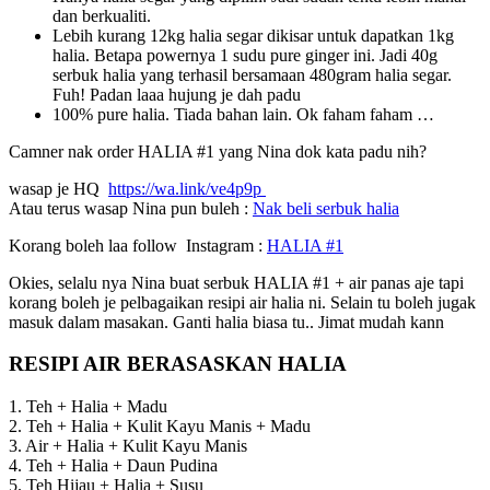
dan berkualiti.
Lebih kurang 12kg halia segar dikisar untuk dapatkan 1kg
halia. Betapa powernya 1 sudu pure ginger ini. Jadi 40g
serbuk halia yang terhasil bersamaan 480gram halia segar.
Fuh! Padan laaa hujung je dah padu
100% pure halia. Tiada bahan lain. Ok faham faham …
Camner nak order HALIA #1 yang Nina dok kata padu nih?
wasap je HQ
https://wa.link/ve4p9p
Atau terus wasap Nina pun buleh :
Nak beli serbuk halia
Korang boleh laa follow Instagram :
HALIA #1
Okies, selalu nya Nina buat serbuk HALIA #1 + air panas aje tapi
korang boleh je pelbagaikan resipi air halia ni. Selain tu boleh jugak
masuk dalam masakan. Ganti halia biasa tu.. Jimat mudah kann
RESIPI AIR BERASASKAN HALIA
1. Teh + Halia + Madu
2. Teh + Halia + Kulit Kayu Manis + Madu
3. Air + Halia + Kulit Kayu Manis
4. Teh + Halia + Daun Pudina
5. Teh Hijau + Halia + Susu