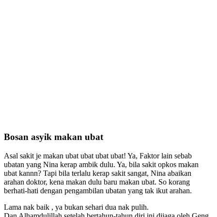
Bosan asyik makan ubat
Asal sakit je makan ubat ubat ubat ubat! Ya, Faktor lain sebab
ubatan yang Nina kerap ambik dulu. Ya, bila sakit opkos makan
ubat kannn? Tapi bila terlalu kerap sakit sangat, Nina abaikan
arahan doktor, kena makan dulu baru makan ubat. So korang
berhati-hati dengan pengambilan ubatan yang tak ikut arahan.
Lama nak baik , ya bukan sehari dua nak pulih.
Dan Alhamdulillah setelah bertahun-tahun diri ini dijaga oleh Geng,