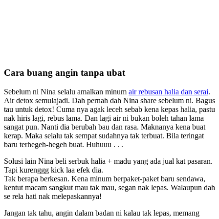
Cara buang angin tanpa ubat
Sebelum ni Nina selalu amalkan minum
air rebusan halia dan serai
.
Air detox semulajadi. Dah pernah dah Nina share sebelum ni. Bagus
tau untuk detox! Cuma nya agak leceh sebab kena kepas halia, pastu
nak hiris lagi, rebus lama. Dan lagi air ni bukan boleh tahan lama
sangat pun. Nanti dia berubah bau dan rasa. Maknanya kena buat
kerap. Maka selalu tak sempat sudahnya tak terbuat. Bila teringat
baru terhegeh-hegeh buat. Huhuuu . . .
Solusi lain Nina beli serbuk halia + madu yang ada jual kat pasaran.
Tapi kurenggg kick laa efek dia.
Tak berapa berkesan. Kena minum berpaket-paket baru sendawa,
kentut macam sangkut mau tak mau, segan nak lepas. Walaupun dah
se rela hati nak melepaskannya!
Jangan tak tahu, angin dalam badan ni kalau tak lepas, memang