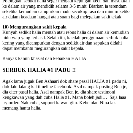
Potongkan sedikit halia segar menjadi kepingan kecil dan masukkan
ke dalam air yang mendidih selama 3-5 minit. Biarkan ia terendam
seketika kemudian campurkan madu secukup rasa dan minum ketika
air dalam keadaan hangat atau suam bagi melegakan sakit tekak.
10) Mengurangkan sakit kepala
Kunyah sedikit halia mentah atau rebus halia di dalam air kemudian
hidu wap yang terhasil. Selain itu, kaedah penggunaan serbuk halia
kering yang dicampurkan dengan sedikit air dan sapukan didahi
dapat membantu megurangkan sakit kepala.
Banyak kannn khasiat dan kebaikan HALIA
SERBUK HALIA #1 PADU !!
Agak lama jugak Ben Ashaari dok share pasal HALIA #1 padu ni,
dok lalu lalang kat timeline facebook. Asal nampak posting Ben je,
dia citer pasal halia. Asal nampak Ben je, dia share testimoni
kengkawan yang dah cuba Halia #1. Mana boleh jadi… Saja laaa
try order. Nak cuba, support kawan gitu. Kebetulan Nina lak
memang hantu halia.