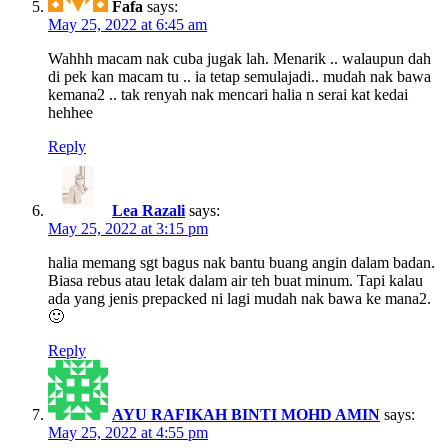
Fafa
says:
May 25, 2022 at 6:45 am
Wahhh macam nak cuba jugak lah. Menarik .. walaupun dah
di pek kan macam tu .. ia tetap semulajadi.. mudah nak bawa
kemana2 .. tak renyah nak mencari halia n serai kat kedai
hehhee
Reply
Lea Razali
says:
May 25, 2022 at 3:15 pm
halia memang sgt bagus nak bantu buang angin dalam badan.
Biasa rebus atau letak dalam air teh buat minum. Tapi kalau
ada yang jenis prepacked ni lagi mudah nak bawa ke mana2.
🙂
Reply
AYU RAFIKAH BINTI MOHD AMIN
says:
May 25, 2022 at 4:55 pm