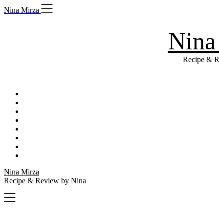
Skip
Nina Mirza
to
content
Nina
Recipe & R
Nina Mirza
Recipe & Review by Nina