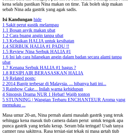
kena selalu pastikan Nina makan on time. Tak boleh skip makan
sebab Nina ada gastrik yang agak sadis.
Isi Kandungan
hide
1
Sakit perut gastik melampau
1.1
Bosan asyik makan ubat
1.2
Cara buang angin tanpa ubat
1.3
Kebaikan HALIA untuk kesihatan
1.4
SERBUK HALIA #1 PADU !!
1.5
Review Nina Serbuk HALIA #1
1.6
Ini lah cara hilangkan angin dalam badan secara alami tanpa
ubat
1.7
Kenapa Serbuk HALIA #1 bagus ?
1.8
RESIPI AIR BERASASKAN HALIA
1.9
Related posts:
2
2014 Banjir terbesar di Malaysia. ... hibanya hati ini...
3
Rainbow Cake... Inilah warna kehidupan
4
Sinopsis Drama NUR 1 Hebat! Wajib tonton
5
STUNNING | Wangian Terbaru ENCHANTEUR Aroma yang
memukau ...
Masa umur 20-an, Nina pernah alami masalah gastrik yang teruk
sehingga kena masuk tiub camera dalam perut untuk tengok apa
punca gastrik yang terlalu kerap. Seram bila teringat! Usah tanya
camner rasa sakitnya. Rasa tersiat-siat tekak ni masa getah tiub