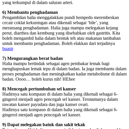
yang terkumpul di dalam saluran arteri.
6) Membantu penghadaman
Pengambilan halia menggalakkan pundi hempedu merembeskan
cecair coklat kekuningan atau dikenali sebagai ‘bile’, yang
meransang penghadaman. Halia juga mampu melegakan kejang
perut, diarrhea dan kembung yang disebabkan oleh gastritis. Kita
boleh mengambil halia dalam bentuk teh atau makanan tambahan
untuk membantu penghadaman. Boleh elakkan dari terjadinya
buasir
7) Mengurangkan berat badan
Halia mampu bertindak sebagai agen pembakar lemak bagi
menghapuskan lemak tepu di dalam badan. Ia juga membantu dalam
proses penghadaman dan meningkatkan kadar metabolisme di dalam
badan. Oooo… boleh kurus nih! HEhee
8) Mencegah pertumbuhan sel kanser
Hadirnya satu kompaun di dalam halia yang dikenali sebagai 6-
gingerol menjadi agen pencegah sel kanser. Terutamanya dalam
rawatan kanser payudara dan juga kanser ovari.
Hadirnya satu kompaun di dalam halia yang dikenali sebagai 6-
gingerol menjadi agen pencegah sel kanser.
9) Dapat melegakan batuk dan sakit tekak