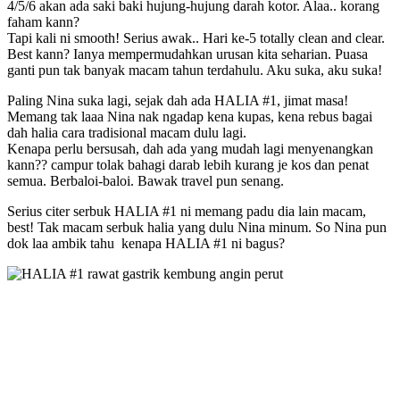
4/5/6 akan ada saki baki hujung-hujung darah kotor. Alaa.. korang
faham kann?
Tapi kali ni smooth! Serius awak.. Hari ke-5 totally clean and clear.
Best kann? Ianya mempermudahkan urusan kita seharian. Puasa
ganti pun tak banyak macam tahun terdahulu. Aku suka, aku suka!
Paling Nina suka lagi, sejak dah ada HALIA #1, jimat masa!
Memang tak laaa Nina nak ngadap kena kupas, kena rebus bagai
dah halia cara tradisional macam dulu lagi.
Kenapa perlu bersusah, dah ada yang mudah lagi menyenangkan
kann?? campur tolak bahagi darab lebih kurang je kos dan penat
semua. Berbaloi-baloi. Bawak travel pun senang.
Serius citer serbuk HALIA #1 ni memang padu dia lain macam,
best! Tak macam serbuk halia yang dulu Nina minum. So Nina pun
dok laa ambik tahu kenapa HALIA #1 ni bagus?