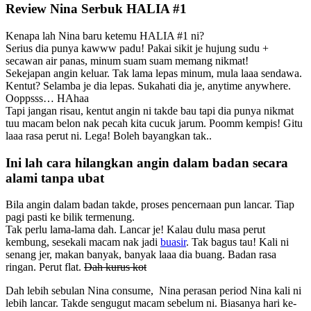
Review Nina Serbuk HALIA #1
Kenapa lah Nina baru ketemu HALIA #1 ni?
Serius dia punya kawww padu! Pakai sikit je hujung sudu +
secawan air panas, minum suam suam memang nikmat!
Sekejapan angin keluar. Tak lama lepas minum, mula laaa sendawa.
Kentut? Selamba je dia lepas. Sukahati dia je, anytime anywhere.
Ooppsss… HAhaa
Tapi jangan risau, kentut angin ni takde bau tapi dia punya nikmat
tuu macam belon nak pecah kita cucuk jarum. Poomm kempis! Gitu
laaa rasa perut ni. Lega! Boleh bayangkan tak..
Ini lah cara hilangkan angin dalam badan secara
alami tanpa ubat
Bila angin dalam badan takde, proses pencernaan pun lancar. Tiap
pagi pasti ke bilik termenung.
Tak perlu lama-lama dah. Lancar je! Kalau dulu masa perut
kembung, sesekali macam nak jadi
buasir
. Tak bagus tau! Kali ni
senang jer, makan banyak, banyak laaa dia buang. Badan rasa
ringan. Perut flat.
Dah kurus kot
Dah lebih sebulan Nina consume, Nina perasan period Nina kali ni
lebih lancar. Takde sengugut macam sebelum ni. Biasanya hari ke-