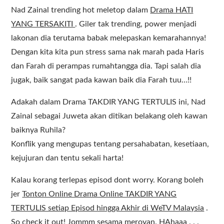
Nad Zainal trending hot meletop dalam
Drama HATI
YANG TERSAKITI
. Giler tak trending, power menjadi
lakonan dia terutama babak melepaskan kemarahannya!
Dengan kita kita pun stress sama nak marah pada Haris
dan Farah di perampas rumahtangga dia. Tapi salah dia
jugak, baik sangat pada kawan baik dia Farah tuu…!!
Adakah dalam Drama TAKDIR YANG TERTULIS ini, Nad
Zainal sebagai Juweta akan ditikan belakang oleh kawan
baiknya Ruhila?
Konflik yang mengupas tentang persahabatan, kesetiaan,
kejujuran dan tentu sekali harta!
Kalau korang terlepas episod dont worry. Korang boleh
jer
Tonton Online Drama Online TAKDIR YANG
TERTULIS setiap Episod hingga Akhir di WeTV Malaysia
.
So check it out! Jommm sesama meroyan. HAhaaa . . .