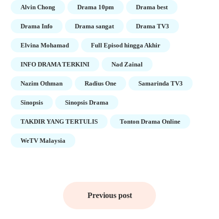
Alvin Chong
Drama 10pm
Drama best
Drama Info
Drama sangat
Drama TV3
Elvina Mohamad
Full Episod hingga Akhir
INFO DRAMA TERKINI
Nad Zainal
Nazim Othman
Radius One
Samarinda TV3
Sinopsis
Sinopsis Drama
TAKDIR YANG TERTULIS
Tonton Drama Online
WeTV Malaysia
Post
navigation
Previous post