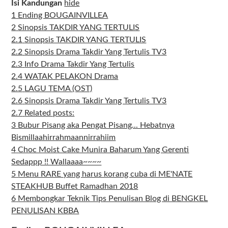
Isi Kandungan
hide
1
Ending BOUGAINVILLEA
2
Sinopsis TAKDIR YANG TERTULIS
2.1
Sinopsis TAKDIR YANG TERTULIS
2.2
Sinopsis Drama Takdir Yang Tertulis TV3
2.3
Info Drama Takdir Yang Tertulis
2.4
WATAK PELAKON Drama
2.5
LAGU TEMA (OST)
2.6
Sinopsis Drama Takdir Yang Tertulis TV3
2.7
Related posts:
3
Bubur Pisang aka Pengat Pisang... Hebatnya
Bismillaahirrahmaannirrahiim
4
Choc Moist Cake Munira Baharum Yang Gerenti
Sedappp !! Wallaaaa~~~~
5
Menu RARE yang harus korang cuba di ME'NATE
STEAKHUB Buffet Ramadhan 2018
6
Membongkar Teknik Tips Penulisan Blog di BENGKEL
PENULISAN KBBA