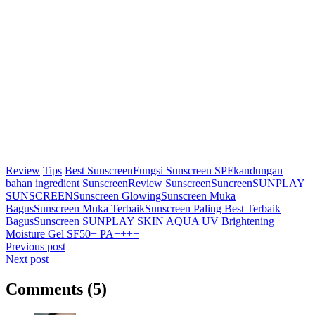
Review
Tips
Best Sunscreen
Fungsi Sunscreen SPF
kandungan
bahan ingredient Sunscreen
Review Sunscreen
Suncreen
SUNPLAY
SUNSCREEN
Sunscreen Glowing
Sunscreen Muka
Bagus
Sunscreen Muka Terbaik
Sunscreen Paling Best Terbaik
Bagus
Sunscreen SUNPLAY SKIN AQUA UV Brightening
Moisture Gel SF50+ PA++++
Post
Previous post
Next post
navigation
Comments (5)