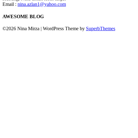
Email :
nina.azlan1@yahoo.com
AWESOME BLOG
©2026 Nina Mirza
| WordPress Theme by
SuperbThemes