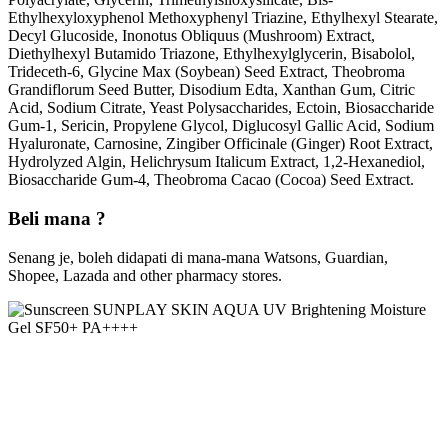
Ethylhexyloxyphenol Methoxyphenyl Triazine, Ethylhexyl Stearate,
Decyl Glucoside, Inonotus Obliquus (Mushroom) Extract,
Diethylhexyl Butamido Triazone, Ethylhexylglycerin, Bisabolol,
Trideceth-6, Glycine Max (Soybean) Seed Extract, Theobroma
Grandiflorum Seed Butter, Disodium Edta, Xanthan Gum, Citric
Acid, Sodium Citrate, Yeast Polysaccharides, Ectoin, Biosaccharide
Gum-1, Sericin, Propylene Glycol, Diglucosyl Gallic Acid, Sodium
Hyaluronate, Carnosine, Zingiber Officinale (Ginger) Root Extract,
Hydrolyzed Algin, Helichrysum Italicum Extract, 1,2-Hexanediol,
Biosaccharide Gum-4, Theobroma Cacao (Cocoa) Seed Extract.
Beli mana ?
Senang je, boleh didapati di mana-mana Watsons, Guardian,
Shopee, Lazada and other pharmacy stores.