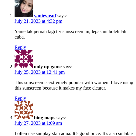
yanieyusuf
says:
July 21, 2023 at 4:32 pm
Yanie tak pernah lagi try sunsscreen ini, lepas ini boleh lah
cuba.
Reply
only up game
says:
July 25, 2023 at 12:41 pm
This sunscreen is extremely popular with women. I love using
this sunscreen because it makes my face clearer.
Reply
bing maps
says:
July 27, 2023 at 1:09 am
I often use sunplay skin aqua. It’s good price. It’s also suitable