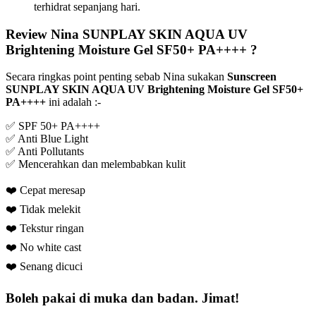
terhidrat sepanjang hari.
Review Nina SUNPLAY SKIN AQUA UV
Brightening Moisture Gel SF50+ PA++++ ?
Secara ringkas point penting sebab Nina sukakan
Sunscreen
SUNPLAY SKIN AQUA UV Brightening Moisture Gel SF50+
PA++++
ini adalah :-
✅ SPF 50+ PA++++
✅ Anti Blue Light
✅ Anti Pollutants
✅ Mencerahkan dan melembabkan kulit
❤️ Cepat meresap
❤️ Tidak melekit
❤️ Tekstur ringan
❤️ No white cast
❤️ Senang dicuci
Boleh pakai di muka dan badan. Jimat!