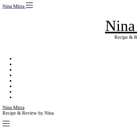
Skip
Nina Mirza
to
content
Nina
Recipe & R
Nina Mirza
Recipe & Review by Nina