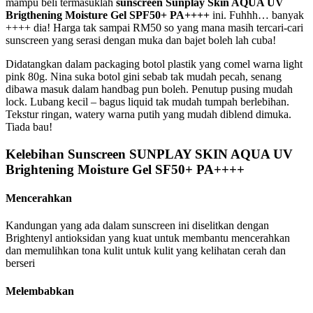
mampu beli termasuklah
sunscreen Sunplay Skin AQUA UV
Brigthening Moisture Gel SPF50+ PA++++
ini. Fuhhh… banyak
++++ dia! Harga tak sampai RM50 so yang mana masih tercari-cari
sunscreen yang serasi dengan muka dan bajet boleh lah cuba!
Didatangkan dalam packaging botol plastik yang comel warna light
pink 80g. Nina suka botol gini sebab tak mudah pecah, senang
dibawa masuk dalam handbag pun boleh. Penutup pusing mudah
lock. Lubang kecil – bagus liquid tak mudah tumpah berlebihan.
Tekstur ringan, watery warna putih yang mudah diblend dimuka.
Tiada bau!
Kelebihan Sunscreen SUNPLAY SKIN AQUA UV
Brightening Moisture Gel SF50+ PA++++
Mencerahkan
Kandungan yang ada dalam sunscreen ini diselitkan dengan
Brightenyl antioksidan yang kuat untuk membantu mencerahkan
dan memulihkan tona kulit untuk kulit yang kelihatan cerah dan
berseri
Melembabkan