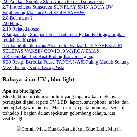
2.6
Adakah Sunplay Skin Aqua chemical sunscreen?
2.7
Ingredients Sunscreen SUNPLAY SKIN AQUA UV
Brightening Moisture Gel SF50+ PA++++
2.8
Beli mana ?
2.9
Harga
2.10
Related posts:
3
Jangan skip Sarapan! Susu Dutch Lady dan Kellogg's ringkas
mudah berkhasiat
4
Alhamdulillah mama Abah dah Divaksin! TIPS SEBELUM
SELEPAS VAKSIN COVID19 WARGA EMAS
5
Resepi dan Tips Buat Puding Kastard Jagung
6
30 Resipi Berbuka Puasa TANPA NASI Paling Mudah Senang
Mee , Bihun, Kuey Teow, Pasta
Bahaya sinar UV , blue light
Apa itu blue light?
Blue light merupakan sinar biru yang dipancarkan oleh layar
perangkat digital seperti TV LED, laptop, smartphone, tablet, dan
perangkat gawai lainnya. Mata manusia pada umumnya sensitif
terhadap 1 bagian dalam spektrum gelombang cahaya, iatu
visible
light.