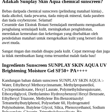
Adakah Sunplay Skin Aqua chemical sunscreen?
Bebas daripada chemical sunscreen (pelindung matahari kimia) ,
tiada alkohol, tiada pewarna, tiada minyak mineral, tiada paraben
dan tiada oxybenzone. Selamat!
Ceramide dan Ekstrak Botani Semulajadi membantu menguatkan
penghalang semulajadi kulit, meningkatkan penghidratan,
meredakan kemerahan dan kekeringan yang disebabkan oleh
pendedahan matahari untuk mengekalkan kulit yang berseri dan
awet muda.
Sangat ringan dan mudah disapu pada kulit. Cepat meresap dan juga
ia tidak membuatkan liang roma tersumbat malah tiada bau!
Ingredients Sunscreen SUNPLAY SKIN AQUA UV
Brightening Moisture Gel SF50+ PA++++
Kandungan bahan dalam sunscreen SUNPLAY SKIN AQUA :-
Water, Ethylhexyl Methoxycinnamate, Methylpropanediol,
Cyclopentasiloxane, Hexyl Laurate, Polymethylsilsesquioxane,
Ethoxydiglycol, Diethylamino Hydroxybenzoyl Hexyl Benzoate,
Ethylhexyl Triazone, Methylene Bis-Benzotriazolyl
Tetramethylbutylphenol, Polysorbate 60, Hydrogenated
Polyisobutene, Butylene Glycol, Silica, Phenoxyethanol, Sodium
Polyacrylate, Glycerin, Trimethylsiloxysilicate, Bis-