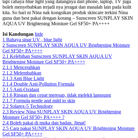
tapi cahaya blue light yang datangnya dari phone, laptop, TV juga
boleh menyebabkan terjadi nya jeragat dan masalah lain pada kulit
kita. So hari ni Nina nak kongsikan produk skincare terkini Nina
guna dan best pakai dengan korang – Sunscreen SUNPLAY SKIN
AQUA UV Brightening Moisture Gel SF50+ PA++++
Isi Kandungan
hide
1
Bahaya sinar UV , blue light
2
Sunscreen SUNPLAY SKIN AQUA UV Brightening Moisture
Gel SF50+ PA++++
2.1
Kelebihan Sunscreen SUNPLAY SKIN AQUA UV
Brightening Moisture Gel SF50+ PA++++
2.1.1
Mencerahkan
2.1.2
Melembabkan
2.1.3
Anti Blue Light
2.1.4
Double Anti-Pollution Formula
2.1.5
Anti-Oxidant
2.1.6
Ringan dan cepat meresap, tidak melekit langsung
2.1.7
Formula gentle and mild to skin
2.2
Solarex-5 Technology
2.3
Review Nina SUNPLAY SKIN AQUA UV Brightening
Moisture Gel SF50+ PA++++ ?
2.4
Boleh pakai di muka dan badan. Jimat!
2.5
Cara pakai SUNPLAY SKIN AQUA UV Brightening Moisture
Gel SF50+ PA++++