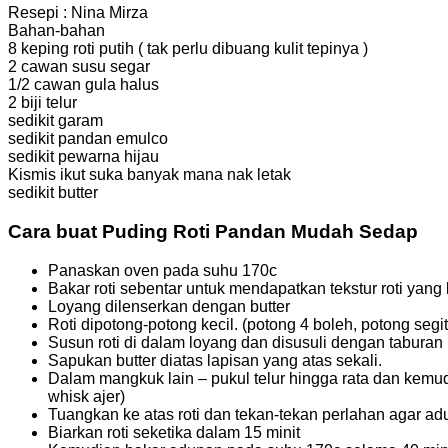
Resepi : Nina Mirza
Bahan-bahan
8 keping roti putih (
tak perlu dibuang kulit tepinya )
2 cawan susu segar
1/2 cawan gula halus
2 biji telur
sedikit garam
sedikit pandan emulco
sedikit pewarna hijau
Kismis ikut suka banyak mana nak letak
sedikit butter
Cara buat Puding Roti Pandan Mudah Sedap
Panaskan oven pada suhu 170c
Bakar roti sebentar untuk mendapatkan tekstur roti yang
Loyang dilenserkan dengan butter
Roti dipotong-potong kecil. (potong 4 boleh, potong segit
Susun roti di dalam loyang dan disusuli dengan taburan 
Sapukan butter diatas lapisan yang atas sekali.
Dalam mangkuk lain – pukul telur hingga rata dan kemu
whisk ajer)
Tuangkan ke atas roti dan tekan-tekan perlahan agar ad
Biarkan roti seketika dalam 15 minit