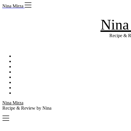
Skip
Nina Mirza
to
content
Nina
Recipe & R
Nina Mirza
Recipe & Review by Nina