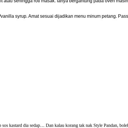
 atau sehingga roti masak. Ianya bergantung pada oven masin
vanilla syrup. Amat sesuai dijadikan menu minum petang. Pass
 sos kastard dia sedap… Dan kalau korang tak nak Style Pandan, boleh