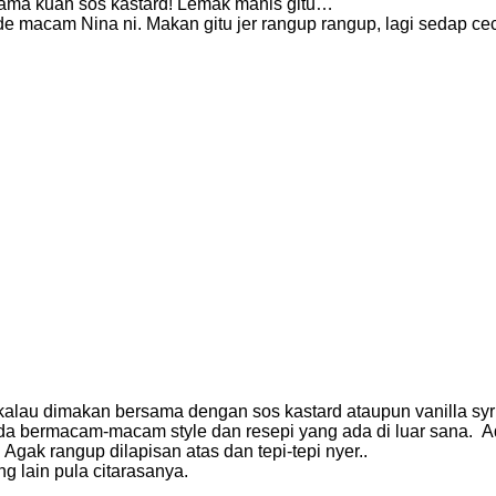
ama kuah sos kastard! Lemak manis gitu…
made macam Nina ni. Makan gitu jer rangup rangup, lagi sedap 
lau dimakan bersama dengan sos kastard ataupun vanilla syr
Ada bermacam-macam style dan resepi yang ada di luar sana. A
Agak rangup dilapisan atas dan tepi-tepi nyer..
g lain pula citarasanya.