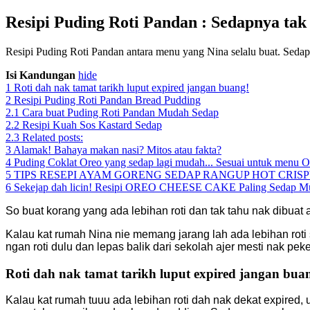
Resipi Puding Roti Pandan : Sedapnya tak
Resipi Puding Roti Pandan antara menu yang Nina selalu buat. Seda
Isi Kandungan
hide
1
Roti dah nak tamat tarikh luput expired jangan buang!
2
Resipi Puding Roti Pandan Bread Pudding
2.1
Cara buat Puding Roti Pandan Mudah Sedap
2.2
Resipi Kuah Sos Kastard Sedap
2.3
Related posts:
3
Alamak! Bahaya makan nasi? Mitos atau fakta?
4
Puding Coklat Oreo yang sedap lagi mudah... Sesuai untuk menu 
5
TIPS RESEPI AYAM GORENG SEDAP RANGUP HOT CRISP
6
Sekejap dah licin! Resipi OREO CHEESE CAKE Paling Sedap Mu
So buat korang yang ada lebihan roti dan tak tahu nak dibuat
Kalau kat rumah Nina nie memang jarang lah ada lebihan roti
ngan roti dulu dan lepas balik dari sekolah ajer mesti nak pek
Roti dah nak tamat tarikh luput expired jangan bua
Kalau kat rumah tuuu ada lebihan roti dah nak dekat expired, 