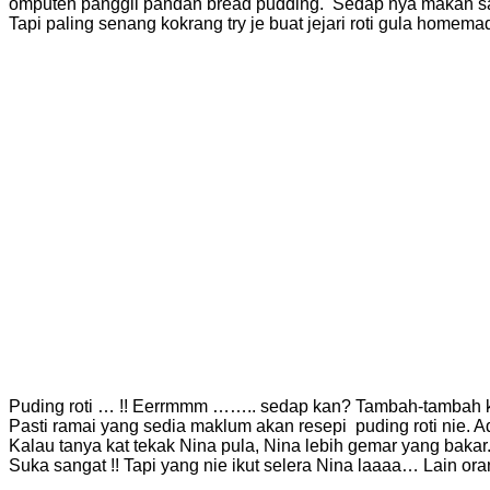
omputeh panggil pandan bread pudding. Sedap nya makan s
Tapi paling senang kokrang try je buat jejari roti gula home
Puding roti … !! Eerrmmm …….. sedap kan? Tambah-tambah ka
Pasti ramai yang sedia maklum akan resepi puding roti nie. 
Kalau tanya kat tekak Nina pula, Nina lebih gemar yang bakar. 
Suka sangat !! Tapi yang nie ikut selera Nina laaaa… Lain oran