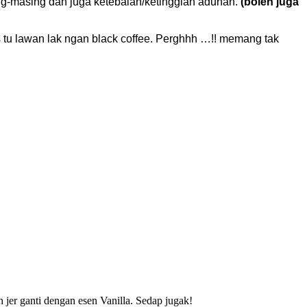
g-masing dan juga ketebalan/ketinggian adunan.
(boleh juga
 tu lawan lak ngan black coffee. Perghhh …!! memang tak
 jer ganti dengan esen Vanilla. Sedap jugak!