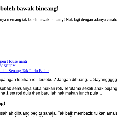
 boleh bawak bincang!
pnya memang tak boleh bawak bincang! Nak lagi dengan adanya curahan
Open House nanti
Y SPICY
dah Senang Tak Perlu Bakar
 apa ngan lebihan roti tersebut? Jangan dibuang…. Sayanggggg!! 
 sebab semuanya suka makan roti. Terutama sekali anak bujang 
ena 1 set roti dulu then baru lah nak makan lunch pula….
ng!
usahlah dibuang begitu sahaja. Tak baik membazir, tu kan amalan