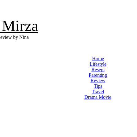
 Mirza
eview by Nina
Home
Lifestyle
Resepi
Parenting
Review
Tips
Travel
Drama Movie