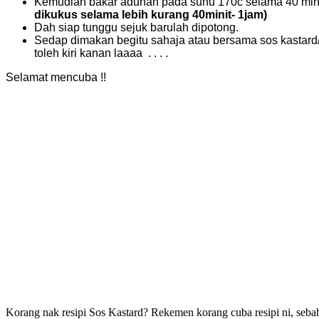
Kemudian bakar adunan pada suhu 170c selama 40 minit
dikukus selama lebih kurang 40minit- 1jam)
Dah siap tunggu sejuk barulah dipotong.
Sedap dimakan begitu sahaja atau bersama sos kastard/
toleh kiri kanan laaaa . . . .
Selamat mencuba !!
Korang nak resipi Sos Kastard? Rekemen korang cuba resipi ni, sebab