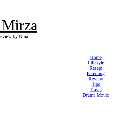
 Mirza
eview by Nina
Home
Lifestyle
Resepi
Parenting
Review
Tips
Travel
Drama Movie