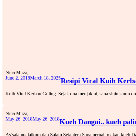
Nina Mirza,
June 2, 2018
March 18, 2025
Resipi Viral Kuih Kerb
Kuih Viral Kerbau Guling Sejak dua menjak ni, sana sinin sinun do
Nina Mirza,
May 26, 2018
May 26, 2018
Kueh Dangai.. kueh pali
As’salamualaikum dan Salam Sejahtera Sapa pernah makan kueh 