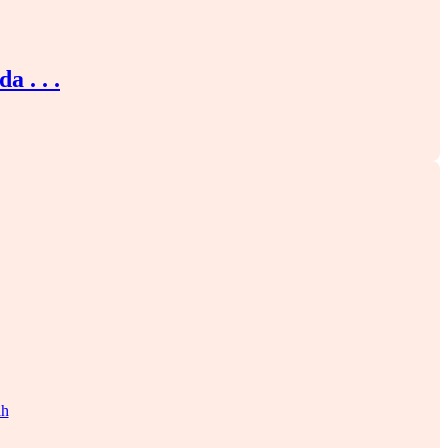
 . . .