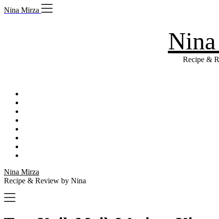
Skip
Nina Mirza
to
content
Nina
Recipe & R
Nina Mirza
Recipe & Review by Nina