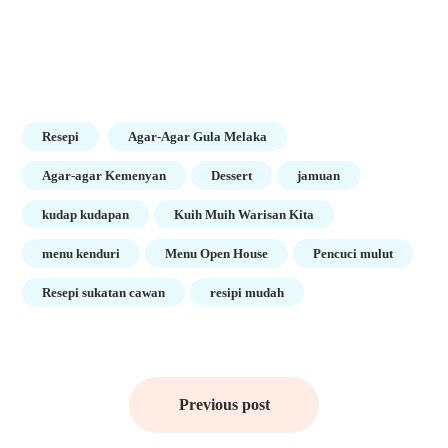
Resepi
Agar-Agar Gula Melaka
Agar-agar Kemenyan
Dessert
jamuan
kudap kudapan
Kuih Muih Warisan Kita
menu kenduri
Menu Open House
Pencuci mulut
Resepi sukatan cawan
resipi mudah
Post
navigation
Previous post