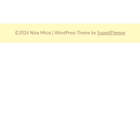
©2026 Nina Mirza
| WordPress Theme by
SuperbThemes