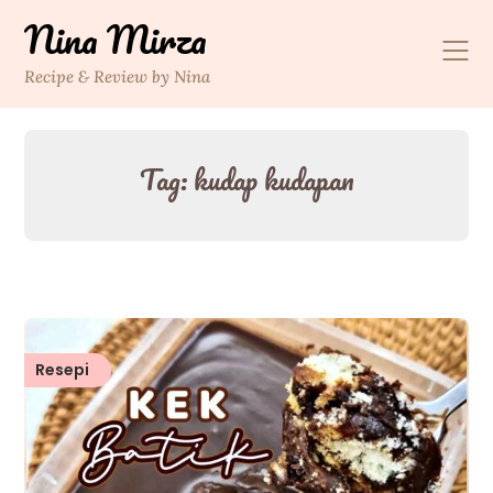
Skip
Nina Mirza
to
content
Recipe & Review by Nina
Tag:
kudap kudapan
Resepi