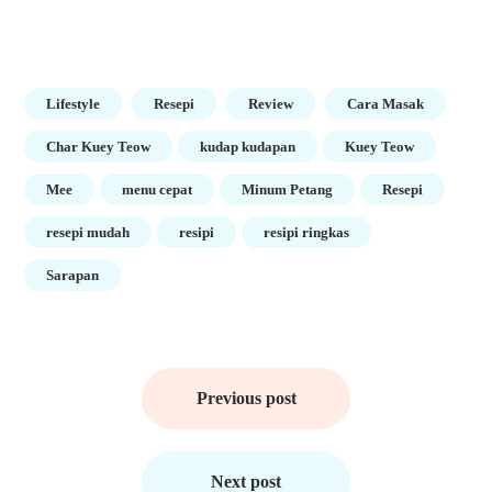
Lifestyle
Resepi
Review
Cara Masak
Char Kuey Teow
kudap kudapan
Kuey Teow
Mee
menu cepat
Minum Petang
Resepi
resepi mudah
resipi
resipi ringkas
Sarapan
Post
navigation
Previous post
Next post