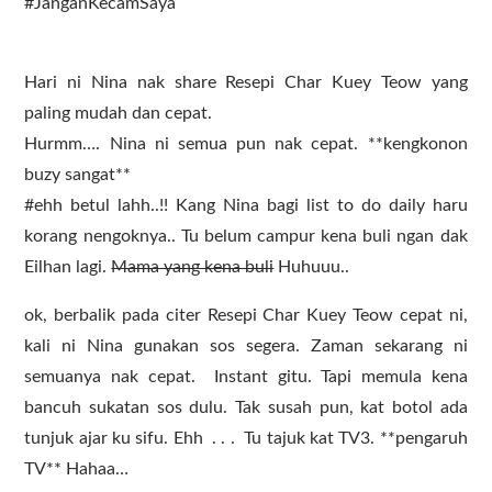
#JanganKecamSaya
Resepi Char Kuey Teow mudah cepat
simple sedap
Hari ni Nina nak share Resepi Char Kuey Teow yang
paling mudah dan cepat.
Hurmm…. Nina ni semua pun nak cepat. **kengkonon
buzy sangat**
#ehh betul lahh..!! Kang Nina bagi list to do daily haru
korang nengoknya.. Tu belum campur kena buli ngan dak
Eilhan lagi.
Mama yang kena buli
Huhuuu..
ok, berbalik pada citer Resepi Char Kuey Teow cepat ni,
kali ni Nina gunakan sos segera. Zaman sekarang ni
semuanya nak cepat. Instant gitu. Tapi memula kena
bancuh sukatan sos dulu. Tak susah pun, kat botol ada
tunjuk ajar ku sifu. Ehh . . . Tu tajuk kat TV3. **pengaruh
TV** Hahaa…