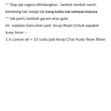
** Siap aje segera dihidangkan.. lambat-lambat nanti,
kembang tak sedap lak
kang habis tak sempat merasa
** tak perlu tambah garam atau gula
Ini sukatan bancuhan pati kicap Ilham Untuk sepaket
kuey teow :-
1 ½ cawan air + 15 sudu pati kicap Char Kuey Teow Ilham