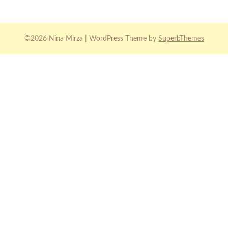
©2026 Nina Mirza
| WordPress Theme by
SuperbThemes