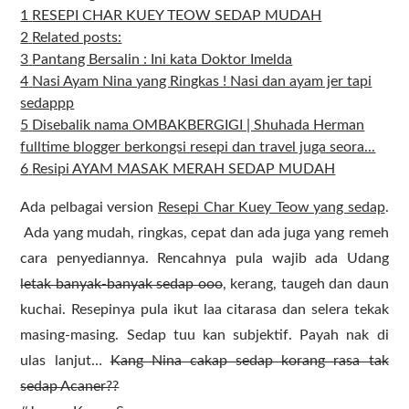
1
RESEPI CHAR KUEY TEOW SEDAP MUDAH
2
Related posts:
3
Pantang Bersalin : Ini kata Doktor Imelda
4
Nasi Ayam Nina yang Ringkas ! Nasi dan ayam jer tapi
sedappp
5
Disebalik nama OMBAKBERGIGI | Shuhada Herman
fulltime blogger berkongsi resepi dan travel juga seora...
6
Resipi AYAM MASAK MERAH SEDAP MUDAH
Ada pelbagai version
Resepi Char Kuey Teow yang sedap
.
Ada yang mudah, ringkas, cepat dan ada juga yang remeh
cara penyediannya. Rencahnya pula wajib ada Udang
letak banyak-banyak sedap ooo
, kerang, taugeh dan daun
kuchai. Resepinya pula ikut laa citarasa dan selera tekak
masing-masing. Sedap tuu kan subjektif. Payah nak di
ulas lanjut…
Kang Nina cakap sedap korang rasa tak
sedap Acaner??