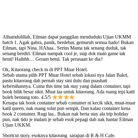
Alhamdulillah, Eilman dapat panggilan menduduki Ujian UKMM
batch 1. Agak gabra, panik, berdebar, gemuruh semua hado! Bukan
Eilman, tapi Nina. HAhaa.. Serius Mama tak senang duduk, tak
senang berdiri. Eilman nampak cool je, siap dok main game tak
henti! Haihhh… Geram betul. Tak perasaan ke dia?
Ok, Kitaorang check in di PPT Muar Hotel.
Sebab utama pilih PPT Muar Hotel sebab lokasi nya Jalan Bakri,
pastu kitaorang dah pernah stay sini dulu dan puashati
kebersihannya. Cuma this time tak stay yang dalam container, tapi
book bilik besar sikit. Muat laa untuk kitaorang. Ada ruang tepi katil
boleh bentang toto. 4.5/5
Kenapa tak book container sebab container ni kecik sikit, muat-muat
katil queen, nak ruang solat pun sempit. Dan kalau container kena
book 2 container. Rugi laa.. Bukan nak beria stay ala trip holiday
pun, nak tido je malam je sebab esok pepagi dah nak hantar Eilman
Ujian UKKM.
Shortcut story, esoknya kitaorang sarapan di R & H Cafe.