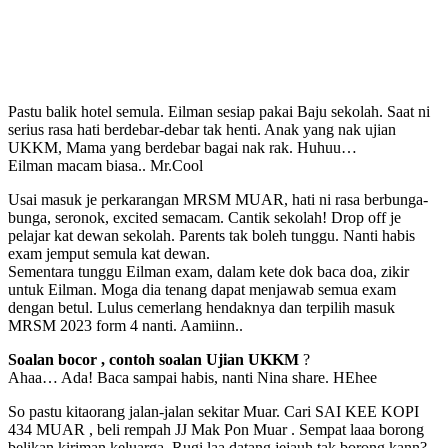
Pastu balik hotel semula. Eilman sesiap pakai Baju sekolah. Saat ni
serius rasa hati berdebar-debar tak henti. Anak yang nak ujian
UKKM, Mama yang berdebar bagai nak rak. Huhuu…
Eilman macam biasa.. Mr.Cool
Usai masuk je perkarangan MRSM MUAR, hati ni rasa berbunga-
bunga, seronok, excited semacam. Cantik sekolah! Drop off je
pelajar kat dewan sekolah. Parents tak boleh tunggu. Nanti habis
exam jemput semula kat dewan.
Sementara tunggu Eilman exam, dalam kete dok baca doa, zikir
untuk Eilman. Moga dia tenang dapat menjawab semua exam
dengan betul. Lulus cemerlang hendaknya dan terpilih masuk
MRSM 2023 form 4 nanti. Aamiinn..
Soalan bocor , contoh soalan Ujian UKKM
?
Ahaa… Ada! Baca sampai habis, nanti Nina share. HEhee
So pastu kitaorang jalan-jalan sekitar Muar. Cari SAI KEE KOPI
434 MUAR , beli rempah JJ Mak Pon Muar . Sempat laaa borong
belikan kiriman keluarga. Rugi laa datang jejauh tak borong kann?