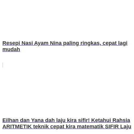
Resepi Nasi Ayam Nina paling ringkas, cepat lagi
mudah
Eilhan dan Yana dah laju kira sifir! Ketahui Rahsia
ARITMETIK teknik cepat kira matematik SIFIR Laju