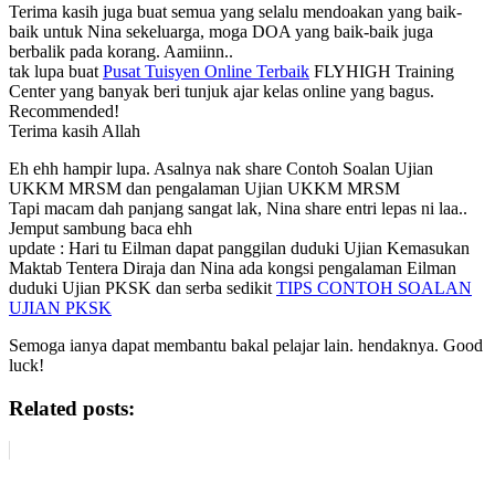
Terima kasih juga buat semua yang selalu mendoakan yang baik-
baik untuk Nina sekeluarga, moga DOA yang baik-baik juga
berbalik pada korang. Aamiinn..
tak lupa buat
Pusat Tuisyen Online Terbaik
FLYHIGH Training
Center yang banyak beri tunjuk ajar kelas online yang bagus.
Recommended!
Terima kasih Allah
Eh ehh hampir lupa. Asalnya nak share Contoh Soalan Ujian
UKKM MRSM dan pengalaman Ujian UKKM MRSM
Tapi macam dah panjang sangat lak, Nina share entri lepas ni laa..
Jemput sambung baca ehh
update : Hari tu Eilman dapat panggilan duduki Ujian Kemasukan
Maktab Tentera Diraja dan Nina ada kongsi pengalaman Eilman
duduki Ujian PKSK dan serba sedikit
TIPS CONTOH SOALAN
UJIAN PKSK
Semoga ianya dapat membantu bakal pelajar lain. hendaknya. Good
luck!
Related posts: