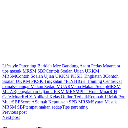
Lifestyle
Parenting
Baridah Mee Bandung Asam Pedas Muar
cara
tips masuk MRSM SBP
Contoh Soalan Ujian UKKM
MRSM
Contoh Soalan Ujian UKKM PKSK Tingkatan 3
Contoh
Soalan UKKM PKSK Tingkatan 4
FLYHIGH Training Centre
Kat
mana
Kenangan
Makan Sedap MUAR
Mana Makan Sedap
MRSM
MUAR
pengalaman Ujian UKKM MRSM
PPT Hotel Muar
R H
Cafe Muar
ReLY Aplikasi Kelas Online Terbaik
Rempah JJ Mak Pon
Muar
SBP
Score A
Semak Keputusan SPB MRSM
Syarat Masuk
MRSM SBP
tempat makan sedap
Tips parenting
Post
Previous post
Next post
navigation