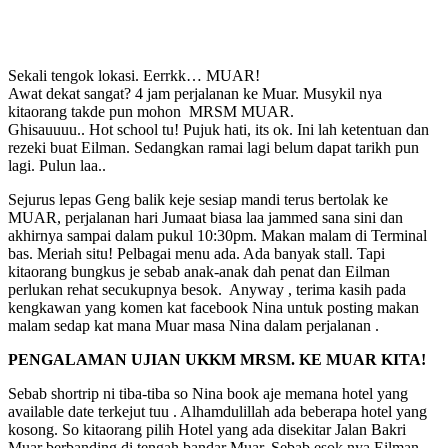
Sekali tengok lokasi. Eerrkk… MUAR!
Awat dekat sangat? 4 jam perjalanan ke Muar. Musykil nya
kitaorang takde pun mohon MRSM MUAR.
Ghisauuuu.. Hot school tu! Pujuk hati, its ok. Ini lah ketentuan dan
rezeki buat Eilman. Sedangkan ramai lagi belum dapat tarikh pun
lagi. Pulun laa..
Sejurus lepas Geng balik keje sesiap mandi terus bertolak ke
MUAR, perjalanan hari Jumaat biasa laa jammed sana sini dan
akhirnya sampai dalam pukul 10:30pm. Makan malam di Terminal
bas. Meriah situ! Pelbagai menu ada. Ada banyak stall. Tapi
kitaorang bungkus je sebab anak-anak dah penat dan Eilman
perlukan rehat secukupnya besok. Anyway , terima kasih pada
kengkawan yang komen kat facebook Nina untuk posting makan
malam sedap kat mana Muar masa Nina dalam perjalanan .
PENGALAMAN UJIAN UKKM MRSM. KE MUAR KITA!
Sebab shortrip ni tiba-tiba so Nina book aje memana hotel yang
available date terkejut tuu . Alhamdulillah ada beberapa hotel yang
kosong. So kitaorang pilih Hotel yang ada disekitar Jalan Bakri
Muar berbanding di tengah bandar Muar. Sebab esok nya Eilman