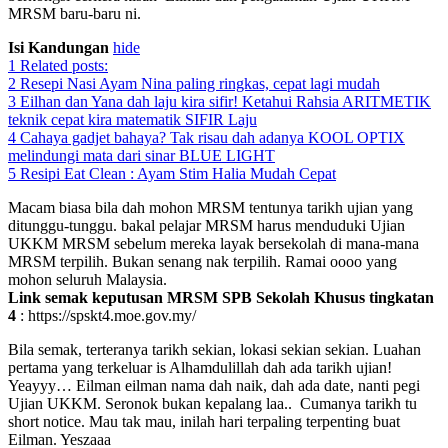
MRSM baru-baru ni.
Isi Kandungan
hide
1
Related posts:
2
Resepi Nasi Ayam Nina paling ringkas, cepat lagi mudah
3
Eilhan dan Yana dah laju kira sifir! Ketahui Rahsia ARITMETIK
teknik cepat kira matematik SIFIR Laju
4
Cahaya gadjet bahaya? Tak risau dah adanya KOOL OPTIX
melindungi mata dari sinar BLUE LIGHT
5
Resipi Eat Clean : Ayam Stim Halia Mudah Cepat
Macam biasa bila dah mohon MRSM tentunya tarikh ujian yang
ditunggu-tunggu. bakal pelajar MRSM harus menduduki Ujian
UKKM MRSM sebelum mereka layak bersekolah di mana-mana
MRSM terpilih. Bukan senang nak terpilih. Ramai oooo yang
mohon seluruh Malaysia.
Link semak keputusan MRSM SPB Sekolah Khusus tingkatan
4
: https://spskt4.moe.gov.my/
Bila semak, terteranya tarikh sekian, lokasi sekian sekian. Luahan
pertama yang terkeluar is Alhamdulillah dah ada tarikh ujian!
Yeayyy… Eilman eilman nama dah naik, dah ada date, nanti pegi
Ujian UKKM. Seronok bukan kepalang laa.. Cumanya tarikh tu
short notice. Mau tak mau, inilah hari terpaling terpenting buat
Eilman. Yeszaaa