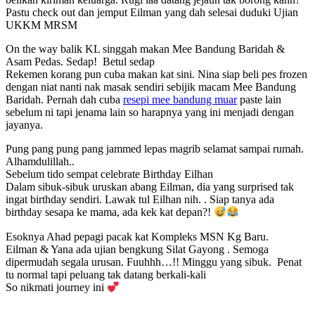
Pastu check out dan jemput Eilman yang dah selesai duduki Ujian
UKKM MRSM
On the way balik KL singgah makan Mee Bandung Baridah &
Asam Pedas. Sedap! Betul sedap
Rekemen korang pun cuba makan kat sini. Nina siap beli pes frozen
dengan niat nanti nak masak sendiri sebijik macam Mee Bandung
Baridah. Pernah dah cuba
resepi mee bandung muar
paste lain
sebelum ni tapi jenama lain so harapnya yang ini menjadi dengan
jayanya.
Pung pang pung pang jammed lepas magrib selamat sampai rumah.
Alhamdulillah..
Sebelum tido sempat celebrate Birthday Eilhan
Dalam sibuk-sibuk uruskan abang Eilman, dia yang surprised tak
ingat birthday sendiri. Lawak tul Eilhan nih. . Siap tanya ada
birthday sesapa ke mama, ada kek kat depan?!
Esoknya Ahad pepagi pacak kat Kompleks MSN Kg Baru.
Eilman & Yana ada ujian bengkung Silat Gayong . Semoga
dipermudah segala urusan. Fuuhhh…!! Minggu yang sibuk. Penat
tu normal tapi peluang tak datang berkali-kali
So nikmati journey ini