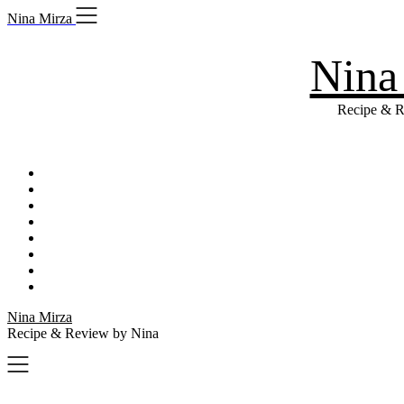
Skip
Nina Mirza
to
content
Nina
Recipe & R
Nina Mirza
Recipe & Review by Nina