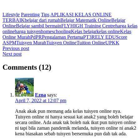
Lifestyle
Parenting
Tips
APLIKASI KELAS ONLINE
TERBAIK
belajar dari rumah
Belajar Matematik Online
Belajar
Online
Belajar sambil bermain
FLYHIGH Training Centre
harga kelas
online
harga tuisyen
homeschooling
Kelas belajar
kelas online
Kelas
Online Murah
PdPR
Pengalaman Pertama
PT3
RELY EDU
Score
A
SPM
Tuisyen Murah
Tuisyen Online
Tuition Online
UPKK
Post
Previous post
Next post
navigation
Comments (12)
Ezna
says:
April 7, 2022 at 12:07 pm
Anak akak pun memang ada kelas tuisyen online nya.
Tuisyen online ni hanya sesuai kat anak2 yang boleh belajar
secara online. Ada anak tak boleh nak ikut pun tuisyen online
ni tapi bila zaman pandemik melanda, tuisyen online ni anak2
kena biasakan sebab tuisyen bersemuka pun dah tak ada.