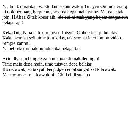
Ya, tidak dinafikan waktu lain selain waktu Tuisyen Online derang
ni dok berjuang berperang sesama depa main game. Mama je tak
join. HAhaa ❎ tak koser aih.
idok ai ni mak yang kejam sangat suh
belajar aje!
Kekadang Nina cuti kan jugak Tuisyen Online bila pi holiday
Kalau sempat selit time join kelas, tak sempat later tonton video.
Simple kannn?
Ya bebudak ni nak pupuk suka belajar tak
Actually seimbang je zaman kanak-kanak derang ni
Time main depa main, time tuisyen depa belajar
It’s ok awak, so takyah laa judgemental sangat kat kita awak.
Macam-macam lah awak ni . Chill chill sudaaa