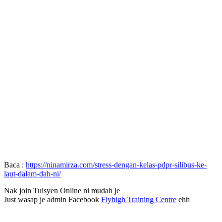
Baca :
https://ninamirza.com/stress-dengan-kelas-pdpr-silibus-ke-
laut-dalam-dah-ni/
Nak join Tuisyen Online ni mudah je
Just wasap je admin Facebook
Flyhigh Training Centre
ehh