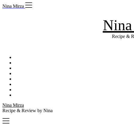
Skip
Nina Mirza
to
content
Nina
Recipe & R
Nina Mirza
Recipe & Review by Nina