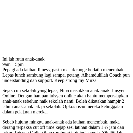
Ini lah rutin anak-anak
9am – 5pm
Pepagi ada latihan fitness, pastu masuk range berlatih menembak.
Lepas lunch sambung lagi sampai petang. Alhamdulillah Coach pun
understanding dan support. Keep strong my Mirza
Sejak cuti sekolah yang lepas, Nina masukkan anak-anak Tuisyen
Online. Dengan harapan tuisyen online akan bantu mempersiapkan
anak-anak sebelum naik sekolah nanti. Boleh dikatakan hampir 2
tahun anak-anak tak pi sekolah. Opkos risau mereka ketinggalan
dalam pelajaran mereka.
Sebab hujung minggu anak-anak ada latihan menembak, maka
derang terpaksa cut off time kejap sesi latihan dalam 1 ½ jam dan
fokus Tuisyen Online then sambung training semula. Sikittttt lah