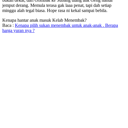
bukan dekat, dari Gombak ke Subang ulang alik Geng hantar
jemput derang. Memula terasa gak laaa penat, tapi dah setiap
minggu alah tegal biasa. Hope rasa ni kekal sampai bebila.
Kenapa hantar anak masuk Kelab Menembak?
Baca :
Kenapa pilih sukan menembak untuk anak-anak . Berapa
harga yuran nya ?