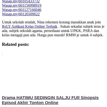
Wasap.my/60105433732
Wasap.my/601156998919
Wasap.my/601127166046
Wasap.my/60126509622
Untuk sekolah rendah, Nina rekemen korang masukkan anak join
ReLY Aplikasi Kelas Online Terbaik
. Sukan sekadar subjek teras je
ada, subjek sekolah agama, persediaan untuk UPKK, PSRA dan
kelas mengaji pun ada. Harga pun murah! RM99 je untuk 4 subjek.
Related posts:
Drama HATIMU SEDINGIN SALJU FUll Sinopsis
Episod Akhir Tonton Online