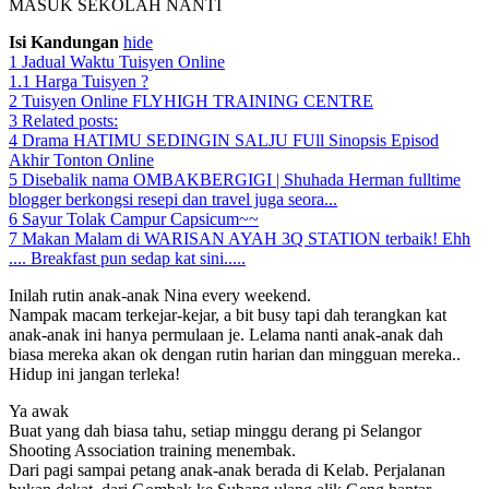
MASUK SEKOLAH NANTI
Isi Kandungan
hide
1
Jadual Waktu Tuisyen Online
1.1
Harga Tuisyen ?
2
Tuisyen Online FLYHIGH TRAINING CENTRE
3
Related posts:
4
Drama HATIMU SEDINGIN SALJU FUll Sinopsis Episod
Akhir Tonton Online
5
Disebalik nama OMBAKBERGIGI | Shuhada Herman fulltime
blogger berkongsi resepi dan travel juga seora...
6
Sayur Tolak Campur Capsicum~~
7
Makan Malam di WARISAN AYAH 3Q STATION terbaik! Ehh
.... Breakfast pun sedap kat sini.....
Inilah rutin anak-anak Nina every weekend.
Nampak macam terkejar-kejar, a bit busy tapi dah terangkan kat
anak-anak ini hanya permulaan je. Lelama nanti anak-anak dah
biasa mereka akan ok dengan rutin harian dan mingguan mereka..
Hidup ini jangan terleka!
Ya awak
Buat yang dah biasa tahu, setiap minggu derang pi Selangor
Shooting Association training menembak.
Dari pagi sampai petang anak-anak berada di Kelab. Perjalanan