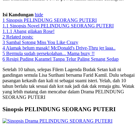
Sinopsis PELINDUNG SEORANG PUTERI
Isi Kandungan
hide
1
Sinopsis PELINDUNG SEORANG PUTERI
1.1
Sinopsis Novel PELINDUNG SEORANG PUTERI
1.1.1
Abang gilakan Rose!
2
Related posts:
3
Sambal Sotong Miss You Like Crazy
4
Alamak belum masak! McDonald's Drive-Thru jer laaa..
5
Bermula sudah persekolahan... Mama buzy !!
6
Resipi Puding Karamel Tanpa Telur Paling Senang Sedap
Setelah 10 tahun, selepas Filem Lagenda Budak Setan kali ni
gandingan semula Lisa Surihani bersama Farid Kamil. Dulu sebagai
pasangan kekasih dan kali ni sebagai suami isteri. Yelah, dah 10
tahun berlalu tak sesuai dah kot nak jadi dak dak remaja gitu. Watak
yang lebih matang dan mencabar dalam Drama PELINDUNG
SEORANG PUTERI
Sinopsis PELINDUNG SEORANG PUTERI