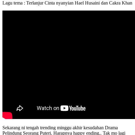
Lagu tema : Terlanjur Cinta nyanyian Hael Husaini dan Cakra Khan
Sekarang ni tengah trending minggu akhir kesudahan Drama
Pelindung Seorang Puteri. Harapnya happy ending.. Tak mo lagi