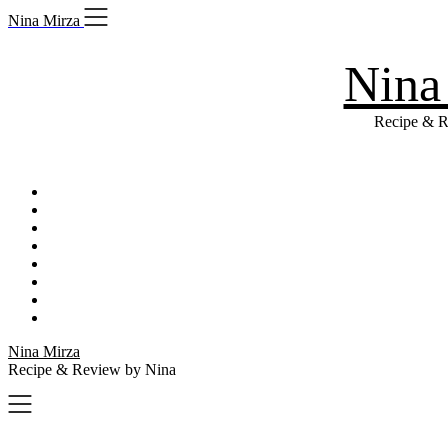
Skip
Nina Mirza
to
content
Nina
Recipe & R
Nina Mirza
Recipe & Review by Nina