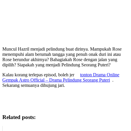
Muncul Hazril menjadi pelindung buat dirinya. Mampukah Rose
menempuhi alam berumah tangga yang penuh onak duri ini atau
Rose berundur akhirnya? Bahagiakah Rose dengan jalan yang
dipilih? Siapakah yang menjadi Pelindung Seorang Puteri?
Kalau korang terlepas episod, boleh jer
tonton Drama Online
Gempak Astro Official – Drama Pelindung Seorang Puteri
.
Sekarang semuanya dihujung jari.
Sinopsis PELINDUNG SEORANG PUTERI mengisahkan Saiful
terlalu cintakan Rose. Baginya Rose adalah ubat tapi bagi Rose
Epul adalah racun berbisa
Related posts: