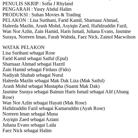
PENULIS SKRIP : Sofia J Rhyland
PENGARAH : Yusry Abdul Halim
PRODUKSI : Suhan Movies & Trading
PELAKON : Lisa Surihani, Farid Kamil, Sharnaaz Ahmad,
Haleeda Mazlin, Arash Mohd, Asyiqin Zaed, Hafidzuddin Fazil,
Wan Nor Azlin, Zain Hamid, Haris Ismail, Juliana Evans, Jasmine
Suraya, Norreen Iman, Farah Wahida, Faez Nick, Zainol Macwilson
WATAK PELAKON
Lisa Surihani sebagai Rose
Farid Kamil sebagai Saiful (Epul)
Sharnaaz Ahmad sebagai Hazril
Zain Hamid sebagai Firdaus (Fido)
Nadiyah Shahab sebagai Nurul
Haleeda Mazlin sebagai Mak Dak Liza (Mak Saiful)
Arash Mohd sebagai Mustapha (Suami Mak Dak)
Jasmine Suraya sebagai Bainun Haris Ismail sebagai Alif (Abang
Rose)
Wan Nor Azlin sebagai Hayati (Mak Rose)
Hafidzuddin Fazil sebagai Kamaruddin (Ayah Rose)
Norreen Iman sebagai Muna
Asyiqin Zaed sebagai Aziani
Juliana Evans sebagai Laila
Faez Nick sebagai Halim