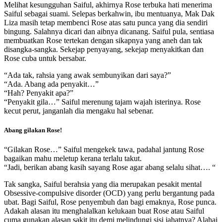
Melihat kesungguhan Saiful, akhirnya Rose terbuka hati menerima
Saiful sebagai suami. Selepas berkahwin, ibu mentuanya, Mak Dak
Liza masih tetap membenci Rose atas satu punca yang dia sendiri
bingung. Salahnya dicari dan aibnya dicanang. Saiful pula, sentiasa
membuatkan Rose tertekan dengan sikapnya yang aneh dan tak
disangka-sangka. Sekejap penyayang, sekejap menyakitkan dan
Rose cuba untuk bersabar.
“Ada tak, rahsia yang awak sembunyikan dari saya?”
“Ada. Abang ada penyakit…”
“Hah? Penyakit apa?”
“Penyakit gila…” Saiful merenung tajam wajah isterinya.
Rose
kecut perut, janganlah dia mengaku hal sebenar.
Abang gilakan Rose!
“Gilakan Rose…” Saiful mengekek tawa, padahal jantung Rose
bagaikan mahu meletup kerana terlalu takut.
“Jadi, berikan abang kasih sayang Rose agar abang selalu sihat…. “
Tak sangka, Saiful berahsia yang dia merupakan pesakit mental
Obsessive-compulsive disorder (OCD) yang perlu bergantung pada
ubat. Bagi Saiful, Rose penyembuh dan bagi emaknya, Rose punca.
Adakah alasan itu menghalalkan kelukaan buat Rose atau Saiful
cuma gunakan alasan sakit itu demi melindungi sisi jahatnya? Alahai