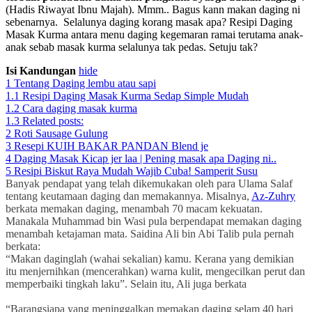
(Hadis Riwayat Ibnu Majah). Mmm.. Bagus kann makan daging ni
sebenarnya. Selalunya daging korang masak apa? Resipi Daging
Masak Kurma antara menu daging kegemaran ramai terutama anak-
anak sebab masak kurma selalunya tak pedas. Setuju tak?
Isi Kandungan
hide
1
Tentang Daging lembu atau sapi
1.1
Resipi Daging Masak Kurma Sedap Simple Mudah
1.2
Cara daging masak kurma
1.3
Related posts:
2
Roti Sausage Gulung
3
Resepi KUIH BAKAR PANDAN Blend je
4
Daging Masak Kicap jer laa | Pening masak apa Daging ni..
5
Resipi Biskut Raya Mudah Wajib Cuba! Samperit Susu
Banyak pendapat yang telah dikemukakan oleh para Ulama Salaf
tentang keutamaan daging dan memakannya. Misalnya,
Az-Zuhry
berkata memakan daging, menambah 70 macam kekuatan.
Manakala Muhammad bin Wasi pula berpendapat memakan daging
menambah ketajaman mata. Saidina Ali bin Abi Talib pula pernah
berkata:
“Makan daginglah (wahai sekalian) kamu. Kerana yang demikian
itu menjernihkan (mencerahkan) warna kulit, mengecilkan perut dan
memperbaiki tingkah laku”. Selain itu, Ali juga berkata
“Barangsiapa yang meninggalkan memakan daging selam 40 hari