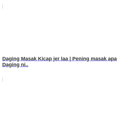
Daging Masak Kicap jer laa | Pening masak apa
Daging ni..