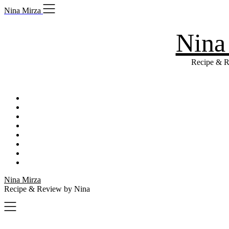
Skip
Nina Mirza
to
content
Nina
Recipe & R
Nina Mirza
Recipe & Review by Nina