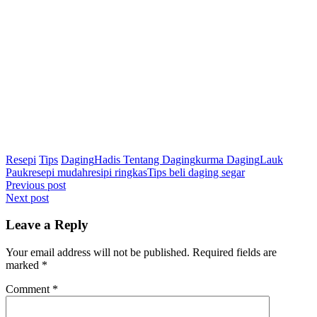
Resepi
Tips
Daging
Hadis Tentang Daging
kurma Daging
Lauk
Pauk
resepi mudah
resipi ringkas
Tips beli daging segar
Post
Previous post
Next post
navigation
Leave a Reply
Your email address will not be published.
Required fields are
marked
*
Comment
*