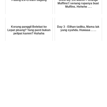
Puding Ice-Cream Jagung
Ohhh My 1st Muffin = Orange
Muffins!! senang rupanya buat
Muffins. Hehehe . . .
Korang panggil Belebat ke
Day 3 - Eilhan tadika, Mama lak
Lepat pisang? Yang pasti bukan
yang syahdu. Huwaaa . . . .
pelipat kannn? Hahaha