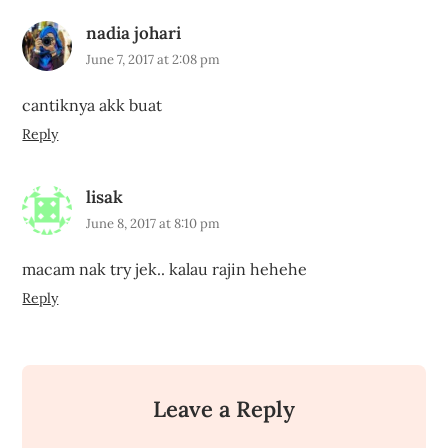
nadia johari
June 7, 2017 at 2:08 pm
cantiknya akk buat
Reply
lisak
June 8, 2017 at 8:10 pm
macam nak try jek.. kalau rajin hehehe
Reply
Leave a Reply