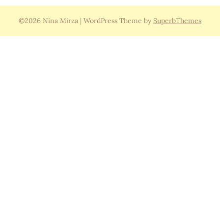
©2026 Nina Mirza
| WordPress Theme by
SuperbThemes