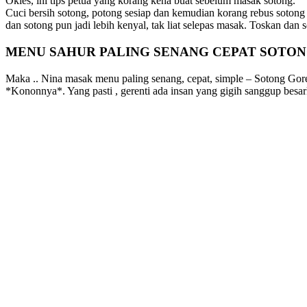
Okies, ini tips petua yang korang kena buat sebelum masak sotong.
Cuci bersih sotong, potong sesiap dan kemudian korang rebus sotong
dan sotong pun jadi lebih kenyal, tak liat selepas masak. Toskan dan 
MENU SAHUR PALING SENANG CEPAT SOTO
Maka .. Nina masak menu paling senang, cepat, simple – Sotong Gor
*Kononnya*. Yang pasti , gerenti ada insan yang gigih sanggup bes