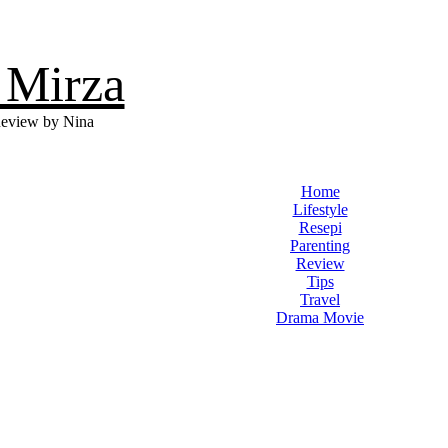
 Mirza
eview by Nina
Home
Lifestyle
Resepi
Parenting
Review
Tips
Travel
Drama Movie