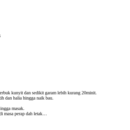
3
erbuk kunyit dan sedikit garam lebih kurang 20minit.
ih dan halia hingga naik bau.
hingga masak.
adi masa perap dah letak…