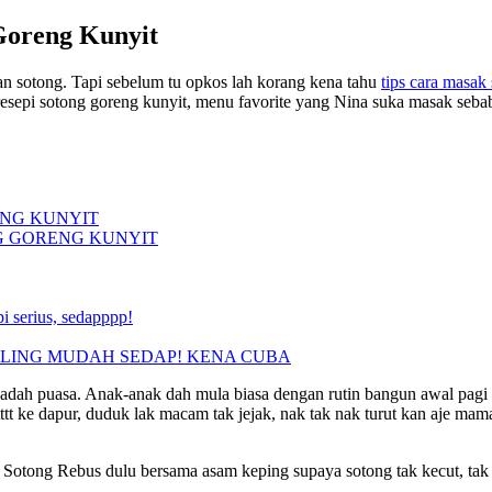
 Goreng Kunyit
an sotong. Tapi sebelum tu opkos lah korang kena tahu
tips cara masak 
e resepi sotong goreng kunyit, menu favorite yang Nina suka masak seb
ENG KUNYIT
G GORENG KUNYIT
i serius, sedapppp!
PALING MUDAH SEDAP! KENA CUBA
badah puasa. Anak-anak dah mula biasa dengan rutin bangun awal pagi
ttt ke dapur, duduk lak macam tak jejak, nak tak nak turut kan aje m