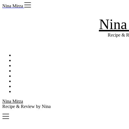
Skip
Nina Mirza
to
content
Nina
Recipe & R
Nina Mirza
Recipe & Review by Nina