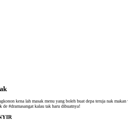
sak
ngkonon kena lah masak menu yang boleh buat depa teruja nak makan 
k de #dramasangat kalau tak haru dibuatnya!
NYIR