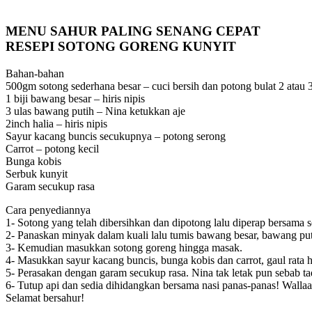
MENU SAHUR PALING SENANG CEPAT
RESEPI SOTONG GORENG KUNYIT
Bahan-bahan
500gm sotong sederhana besar – cuci bersih dan potong bulat 2 atau 
1 biji bawang besar – hiris nipis
3 ulas bawang putih – Nina ketukkan aje
2inch halia – hiris nipis
Sayur kacang buncis secukupnya – potong serong
Carrot – potong kecil
Bunga kobis
Serbuk kunyit
Garam secukup rasa
Cara penyediannya
1- Sotong yang telah dibersihkan dan dipotong lalu diperap bersama s
2- Panaskan minyak dalam kuali lalu tumis bawang besar, bawang put
3- Kemudian masukkan sotong goreng hingga masak.
4- Masukkan sayur kacang buncis, bunga kobis dan carrot, gaul rata 
5- Perasakan dengan garam secukup rasa. Nina tak letak pun sebab t
6- Tutup api dan sedia dihidangkan bersama nasi panas-panas! Wallaa
Selamat bersahur!