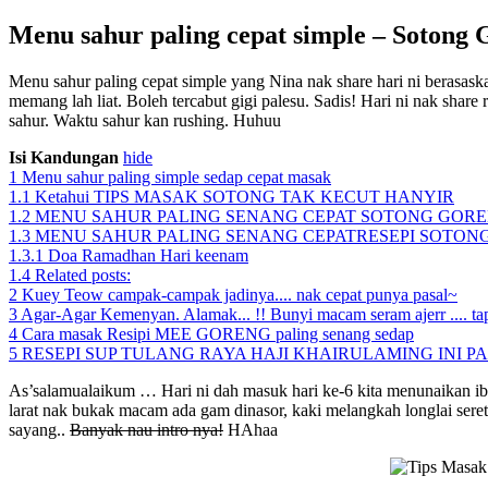
Menu sahur paling cepat simple – Sotong
Menu sahur paling cepat simple yang Nina nak share hari ni berasask
memang lah liat. Boleh tercabut gigi palesu. Sadis! Hari ni nak shar
sahur. Waktu sahur kan rushing. Huhuu
Isi Kandungan
hide
1
Menu sahur paling simple sedap cepat masak
1.1
Ketahui TIPS MASAK SOTONG TAK KECUT HANYIR
1.2
MENU SAHUR PALING SENANG CEPAT SOTONG GOR
1.3
MENU SAHUR PALING SENANG CEPATRESEPI SOTON
1.3.1
Doa Ramadhan Hari keenam
1.4
Related posts:
2
Kuey Teow campak-campak jadinya.... nak cepat punya pasal~
3
Agar-Agar Kemenyan. Alamak... !! Bunyi macam seram ajerr .... tap
4
Cara masak Resipi MEE GORENG paling senang sedap
5
RESEPI SUP TULANG RAYA HAJI KHAIRULAMING INI 
As’salamualaikum … Hari ni dah masuk hari ke-6 kita menunaikan i
larat nak bukak macam ada gam dinasor, kaki melangkah longlai seret
sayang..
Banyak nau intro nya!
HAhaa