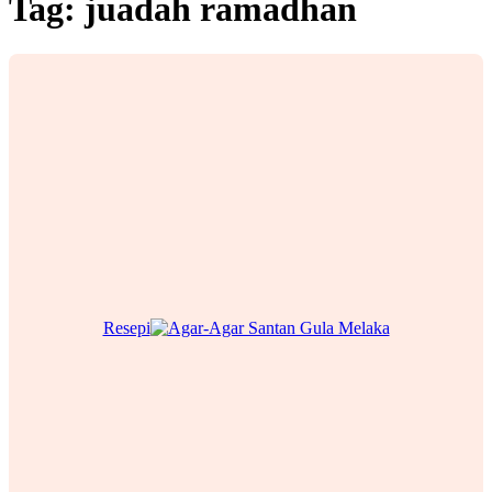
Tag:
juadah ramadhan
Resepi