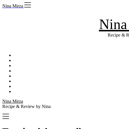
Skip
Nina Mirza
to
content
Nina
Recipe & R
Nina Mirza
Recipe & Review by Nina