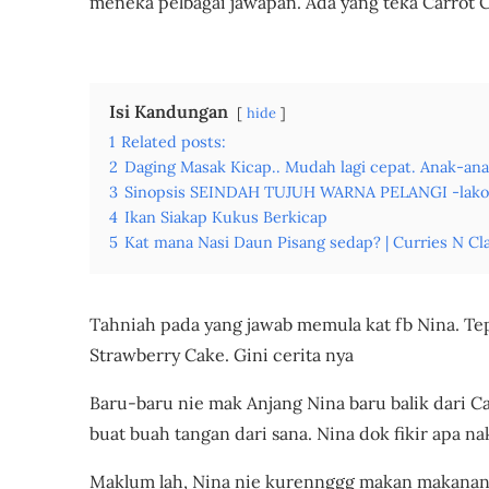
meneka pelbagai jawapan. Ada yang teka Carrot Ca
Strawberry Cake
Isi Kandungan
hide
1
Related posts:
2
Daging Masak Kicap.. Mudah lagi cepat. Anak-ana
3
Sinopsis SEINDAH TUJUH WARNA PELANGI -lakonan
4
Ikan Siakap Kukus Berkicap
5
Kat mana Nasi Daun Pisang sedap? | Curries N Cl
Tahniah pada yang jawab memula kat fb Nina. Te
Strawberry Cake. Gini cerita nya
Baru-baru nie mak Anjang Nina baru balik dari C
buat buah tangan dari sana. Nina dok fikir apa n
Maklum lah, Nina nie kurennggg makan makanan