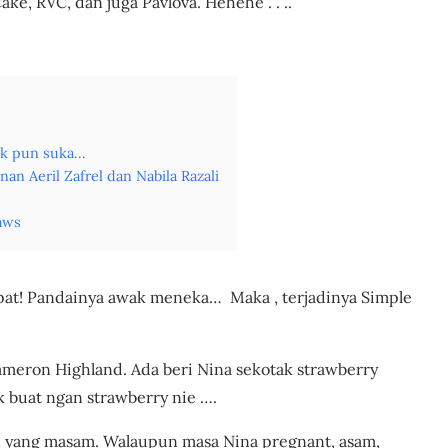
ke, RVC, dan juga Pavlova. Hehehe . . ..
Resipi Simple
k pun suka...
 Aeril Zafrel dan Nabila Razali
aws
pat! Pandainya awak meneka… Maka , terjadinya Simple
ameron Highland. Ada beri Nina sekotak strawberry
ak buat ngan strawberry nie ….
 yang masam. Walaupun masa Nina pregnant, asam,