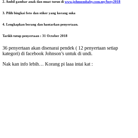
2. Ambil gambar anak dan muat turun di
www.johnsonsbaby.com.my/boty2018
3. Pilih bingkai foto dan stiker yang korang suka
4. Lengkapkan borang dan hantarkan penyertaan.
Tarikh tutup penyertaan : 31 October 2018
36 penyertaan akan disenarai pendek ( 12 penyertaan setiap
kategori) di facebook Johnson’s untuk di undi.
Nak kan info lebih… Korang pi laaa intai kat :