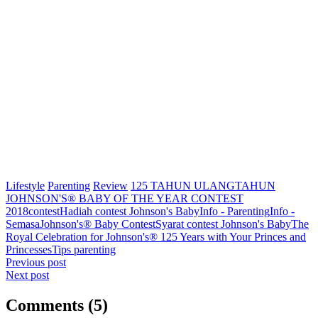
Lifestyle
Parenting
Review
125 TAHUN ULANGTAHUN
JOHNSON'S® BABY OF THE YEAR CONTEST
2018
contest
Hadiah contest Johnson's Baby
Info - Parenting
Info -
Semasa
Johnson's® Baby Contest
Syarat contest Johnson's Baby
The
Royal Celebration for Johnson's® 125 Years with Your Princes and
Princesses
Tips parenting
Post
Previous post
Next post
navigation
Comments (5)