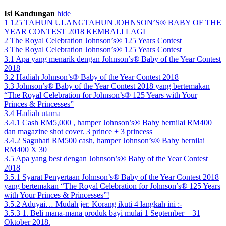
Isi Kandungan
hide
1
125 TAHUN ULANGTAHUN JOHNSON’S® BABY OF THE
YEAR CONTEST 2018 KEMBALI LAGI
2
The Royal Celebration Johnson’s® 125 Years Contest
3
The Royal Celebration Johnson’s® 125 Years Contest
3.1
Apa yang menarik dengan Johnson’s® Baby of the Year Contest
2018
3.2
Hadiah Johnson’s® Baby of the Year Contest 2018
3.3
Johnson’s® Baby of the Year Contest 2018 yang bertemakan
“The Royal Celebration for Johnson’s® 125 Years with Your
Princes & Princesses”
3.4
Hadiah utama
3.4.1
Cash RM5,000 , hamper Johnson’s® Baby bernilai RM400
dan magazine shot cover. 3 prince + 3 princess
3.4.2
Saguhati RM500 cash, hamper Johnson’s® Baby bernilai
RM400 X 30
3.5
Apa yang best dengan Johnson’s® Baby of the Year Contest
2018
3.5.1
Syarat Penyertaan Johnson’s® Baby of the Year Contest 2018
yang bertemakan “The Royal Celebration for Johnson’s® 125 Years
with Your Princes & Princesses”!
3.5.2
Aduyai… Mudah jer. Korang ikuti 4 langkah ini :-
3.5.3
1. Beli mana-mana produk bayi mulai 1 September – 31
Oktober 2018.