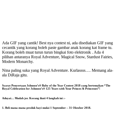
Ada GIF yang cantik! Best nya contest ni, ada disediakan GIF yang
cecantik yang korang boleh paste gambar anak korang kat frame tu.
Korang boleh muat turun turun bingkai foto elektronik . Ada 4
pilihan antaranya Royal Adventure, Magical Snow, Stardust Fairies,
Modern Monarchy.
Nina paling suka yang Royal Adventure. Kurlassss…. Memang ala-
ala DiRaja gitu.
Syarat Penyertaan Johnson’s® Baby of the Year Contest 2018 yang bertemakan “The
Royal Celebration for Johnson’s® 125 Years with Your Princes & Princesses”!
Aduyai… Mudah jer. Korang ikuti 4 langkah ini :-
1. Beli mana-mana produk bayi mulai 1 September – 31 Oktober 2018.