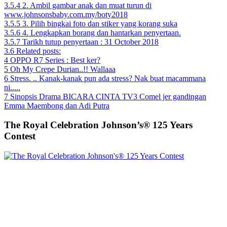
3.5.4
2. Ambil gambar anak dan muat turun di
www.johnsonsbaby.com.my/boty2018
3.5.5
3. Pilih bingkai foto dan stiker yang korang suka
3.5.6
4. Lengkapkan borang dan hantarkan penyertaan.
3.5.7
Tarikh tutup penyertaan : 31 October 2018
3.6
Related posts:
4
OPPO R7 Series : Best ker?
5
Oh My Crepe Durian..!! Wallaaa
6
Stress. .. Kanak-kanak pun ada stress? Nak buat macammana
ni.....
7
Sinopsis Drama BICARA CINTA TV3 Comel jer gandingan
Emma Maembong dan Adi Putra
The Royal Celebration Johnson’s® 125 Years
Contest