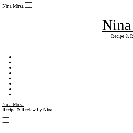
Skip
Nina Mirza
to
content
Nina
Recipe & R
Nina Mirza
Recipe & Review by Nina