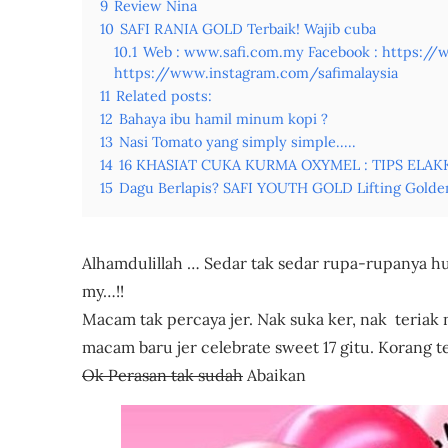
9
Review Nina
10
SAFI RANIA GOLD Terbaik! Wajib cuba
10.1
Web : www.safi.com.my Facebook : https:/
https://www.instagram.com/safimalaysia
11
Related posts:
12
Bahaya ibu hamil minum kopi ?
13
Nasi Tomato yang simply simple.....
14
16 KHASIAT CUKA KURMA OXYMEL : TIPS ELAK
15
Dagu Berlapis? SAFI YOUTH GOLD Lifting Gold
Alhamdulillah … Sedar tak sedar rupa-rupanya h
my…!!
Macam tak percaya jer. Nak suka ker, nak teriak
macam baru jer celebrate sweet 17 gitu. Korang
Ok Perasan tak sudah
Abaikan