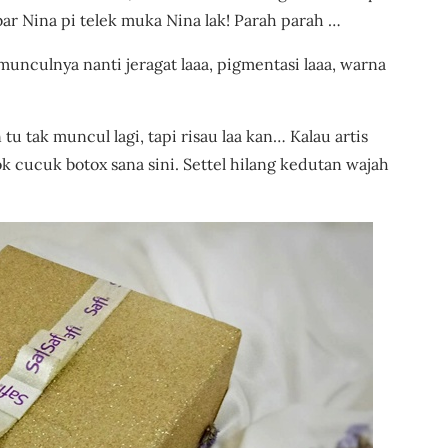
r Nina pi telek muka Nina lak! Parah parah …
 munculnya nanti jeragat laaa, pigmentasi laaa, warna
u tak muncul lagi, tapi risau laa kan… Kalau artis
dok cucuk botox sana sini. Settel hilang kedutan wajah