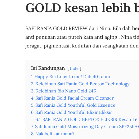
GOLD kesan lebih 
SAFI RANIA GOLD REVIEW dari Nina. Bila dah beru
anti penuaan atau puteh kata anti aging . Nina t
jeragat, pigmentasi, kedutan dan seangkatan d
Isi Kandungan
hide
1
Happy Birthday to me! Dah 40 tahun
2
Kelebihan Safi Rania Gold Beetox Technology
3
Kelebihan Bio Nano Gold 24K
4
Safi Rania Gold Facial Cream Cleanser
5
Safi Rania Gold Youthful Gold Essence
6
Safi Rania Gold Youthful Elixir Eliksir
6.1
SAFI RANIA GOLD BEETOX ELIKSIR Kesan Leb
7
Safi Rania Gold Moisturizing Day Cream SPF25PA
8
Nak beli kat mana?