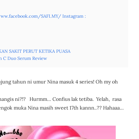
/www.facebook.com/SAFI.MY/ Instagram :
KAN SAKIT PERUT KETIKA PUASA
en C Duo Serum Review
ujung tahun ni umur Nina masuk 4 series! Oh my oh
 nangis ni?!? Hurmm… Confius lak tetiba. Yelah, rasa
 tengok muka Nina masih sweet 17th kannn..?? Hahaaa…