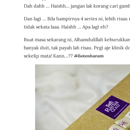
Dah dahh … Haishh… jangan lak korang cari gamba
Dan lagi … Bila hampirnya 4 series ni, lebih risau
tidak sekata laaa. Haishh … Apa lagi eh?
Buat masa sekarang ni, Alhamdulillah keburukkan t
banyak duit, tak payah lah risau. Pegi aje klinik 
sekelip mata! Kann…??
#Botoxharam