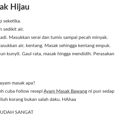
ak Hijau
p seketika.
 sedikit air.
tadi. Masukkan serai dan tumis sampai pecah minyak.
Masukkan air, kentang. Masak sehingga kentang empuk.
n kunyit. Gaul rata, masak hingga mendidih. Perasakan
a ayam masak apa?
eh cuba follow resepi
Ayam Masak Bawang
ni pun sedap
r liuh korang bukan salah daku. HAhaa