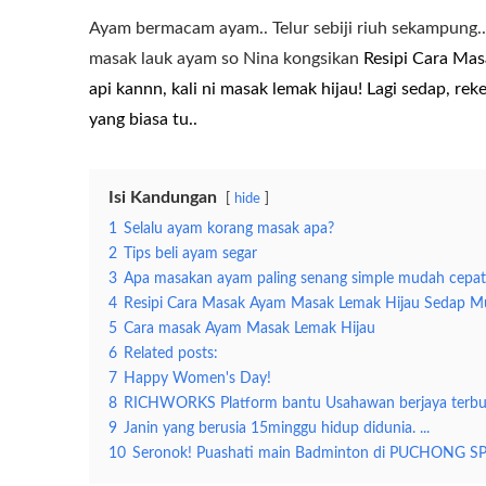
Ayam bermacam ayam.. Telur sebiji riuh sekampung..
masak lauk ayam so Nina kongsikan
Resipi Cara Mas
api kannn, kali ni masak lemak hijau! Lagi sedap, re
yang biasa tu..
Isi Kandungan
hide
1
Selalu ayam korang masak apa?
2
Tips beli ayam segar
3
Apa masakan ayam paling senang simple mudah cepat
4
Resipi Cara Masak Ayam Masak Lemak Hijau Sedap 
5
Cara masak Ayam Masak Lemak Hijau
6
Related posts:
7
Happy Women's Day!
8
RICHWORKS Platform bantu Usahawan berjaya terbuk
9
Janin yang berusia 15minggu hidup didunia. ...
10
Seronok! Puashati main Badminton di PUCHONG S