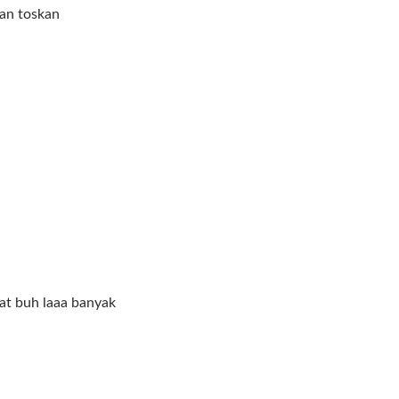
dan toskan
kat buh laaa banyak