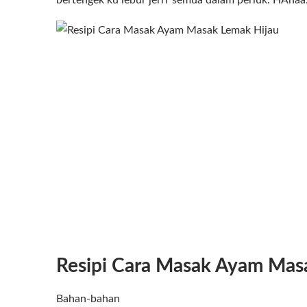
bertengek ku lebur jerrr semua dalam periuk. HAhaa…
Resipi Cara Masak Ayam Mas
Bahan-bahan