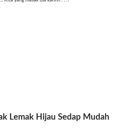
 Kita yang masak dia kannn . . .?
ak Lemak Hijau Sedap Mudah