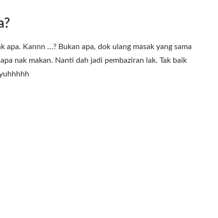
a?
sak apa. Kannn …? Bukan apa, dok ulang masak yang sama
sapa nak makan. Nanti dah jadi pembaziran lak. Tak baik
syuhhhhh