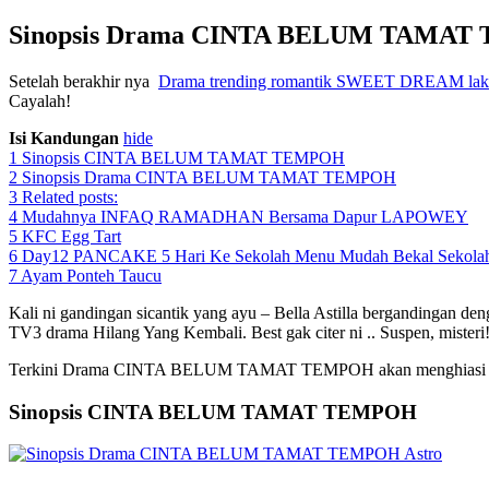
Sinopsis Drama CINTA BELUM TAMAT TEM
Setelah berakhir nya
Drama trending romantik SWEET DREAM lako
Cayalah!
Sinopsis Drama CINTA BELUM TAMAT TEMPOH
Isi Kandungan
hide
1
Sinopsis CINTA BELUM TAMAT TEMPOH
2
Sinopsis Drama CINTA BELUM TAMAT TEMPOH
3
Related posts:
4
Mudahnya INFAQ RAMADHAN Bersama Dapur LAPOWEY
5
KFC Egg Tart
6
Day12 PANCAKE 5 Hari Ke Sekolah Menu Mudah Bekal Sekolah
7
Ayam Ponteh Taucu
Kali ni gandingan sicantik yang ayu – Bella Astilla bergandingan de
TV3 drama Hilang Yang Kembali. Best gak citer ni .. Suspen, misteri
Terkini Drama CINTA BELUM TAMAT TEMPOH akan menghiasi malam 
Sinopsis CINTA BELUM TAMAT TEMPOH