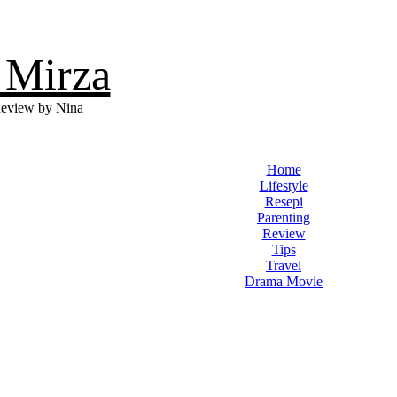
 Mirza
eview by Nina
Home
Lifestyle
Resepi
Parenting
Review
Tips
Travel
Drama Movie