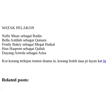
WATAK PELAKON
Nafiz Muaz sebagai Radin
Bella Astillah sebagai Qaisara
Fendy Bakry sebagai Megat Haikal
Hun Haqeem sebagai Qalish
Dayang Areeda sebagai Arisa
Kot korang terlepas tonton drama ni, korang boleh laaa pi layan kat
h
Sinopsis Drama CINTA BELUM TAMAT TEMPOH
Related posts: