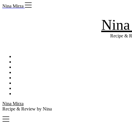
Skip
Nina Mirza
to
content
Nina
Recipe & R
Nina Mirza
Recipe & Review by Nina