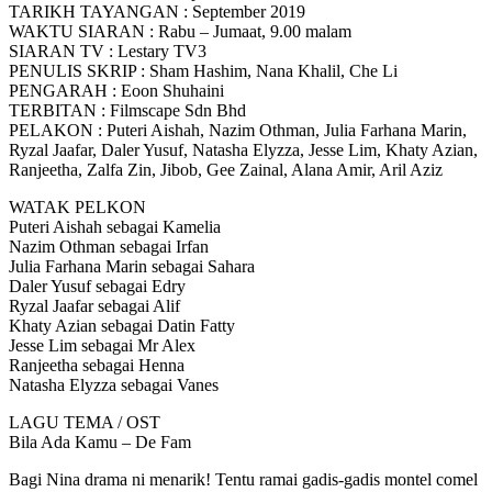
TARIKH TAYANGAN : September 2019
WAKTU SIARAN : Rabu – Jumaat, 9.00 malam
SIARAN TV : Lestary TV3
PENULIS SKRIP : Sham Hashim, Nana Khalil, Che Li
PENGARAH : Eoon Shuhaini
TERBITAN : Filmscape Sdn Bhd
PELAKON : Puteri Aishah, Nazim Othman, Julia Farhana Marin,
Ryzal Jaafar, Daler Yusuf, Natasha Elyzza, Jesse Lim, Khaty Azian,
Ranjeetha, Zalfa Zin, Jibob, Gee Zainal, Alana Amir, Aril Aziz
WATAK PELKON
Puteri Aishah sebagai Kamelia
Nazim Othman sebagai Irfan
Julia Farhana Marin sebagai Sahara
Daler Yusuf sebagai Edry
Ryzal Jaafar sebagai Alif
Khaty Azian sebagai Datin Fatty
Jesse Lim sebagai Mr Alex
Ranjeetha sebagai Henna
Natasha Elyzza sebagai Vanes
LAGU TEMA / OST
Bila Ada Kamu – De Fam
Bagi Nina drama ni menarik! Tentu ramai gadis-gadis montel comel