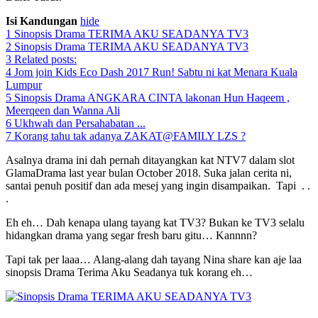
Isi Kandungan
hide
1
Sinopsis Drama TERIMA AKU SEADANYA TV3
2
Sinopsis Drama TERIMA AKU SEADANYA TV3
3
Related posts:
4
Jom join Kids Eco Dash 2017 Run! Sabtu ni kat Menara Kuala
Lumpur
5
Sinopsis Drama ANGKARA CINTA lakonan Hun Haqeem ,
Meerqeen dan Wanna Ali
6
Ukhwah dan Persahabatan ...
7
Korang tahu tak adanya ZAKAT@FAMILY LZS ?
Asalnya drama ini dah pernah ditayangkan kat NTV7 dalam slot
GlamaDrama last year bulan October 2018. Suka jalan cerita ni,
santai penuh positif dan ada mesej yang ingin disampaikan. Tapi . .
.
Eh eh… Dah kenapa ulang tayang kat TV3? Bukan ke TV3 selalu
hidangkan drama yang segar fresh baru gitu… Kannnn?
Tapi tak per laaa… Alang-alang dah tayang Nina share kan aje laa
sinopsis Drama Terima Aku Seadanya tuk korang eh…