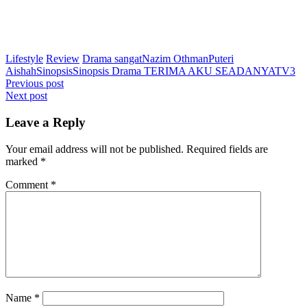
Lifestyle
Review
Drama sangat
Nazim Othman
Puteri
Aishah
Sinopsis
Sinopsis Drama TERIMA AKU SEADANYA
TV3
Post
Previous post
Next post
navigation
Leave a Reply
Your email address will not be published.
Required fields are
marked
*
Comment
*
Name
*