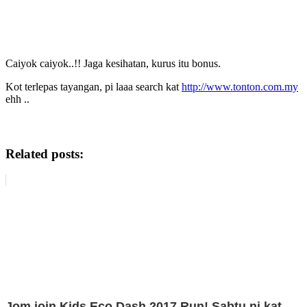
Caiyok caiyok..!! Jaga kesihatan, kurus itu bonus.
Kot terlepas tayangan, pi laaa search kat
http://www.tonton.com.my
ehh ..
Sinopsis Drama TERIMA AKU SEADANYA TV3
Related posts:
Jom join Kids Eco Dash 2017 Run! Sabtu ni kat