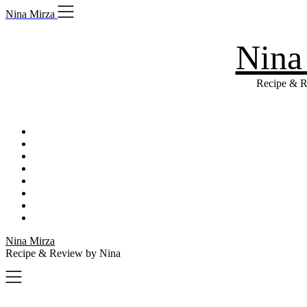
Skip
Nina Mirza
to
content
Nina
Recipe & R
Nina Mirza
Recipe & Review by Nina