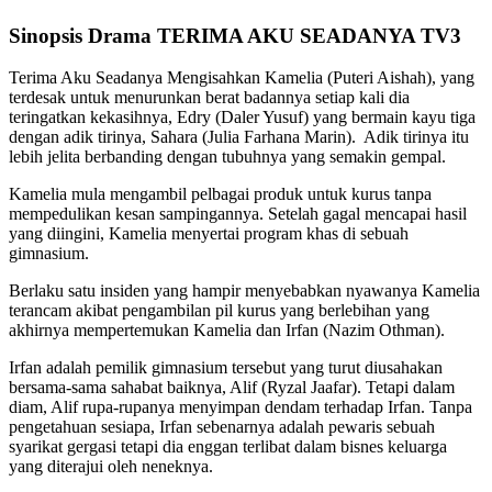
Sinopsis Drama TERIMA AKU SEADANYA TV3
Terima Aku Seadanya Mengisahkan Kamelia (Puteri Aishah), yang
terdesak untuk menurunkan berat badannya setiap kali dia
teringatkan kekasihnya, Edry (Daler Yusuf) yang bermain kayu tiga
dengan adik tirinya, Sahara (Julia Farhana Marin). Adik tirinya itu
lebih jelita berbanding dengan tubuhnya yang semakin gempal.
Kamelia mula mengambil pelbagai produk untuk kurus tanpa
mempedulikan kesan sampingannya. Setelah gagal mencapai hasil
yang diingini, Kamelia menyertai program khas di sebuah
gimnasium.
Berlaku satu insiden yang hampir menyebabkan nyawanya Kamelia
terancam akibat pengambilan pil kurus yang berlebihan yang
akhirnya mempertemukan Kamelia dan Irfan (Nazim Othman).
Irfan adalah pemilik gimnasium tersebut yang turut diusahakan
bersama-sama sahabat baiknya, Alif (Ryzal Jaafar). Tetapi dalam
diam, Alif rupa-rupanya menyimpan dendam terhadap Irfan. Tanpa
pengetahuan sesiapa, Irfan sebenarnya adalah pewaris sebuah
syarikat gergasi tetapi dia enggan terlibat dalam bisnes keluarga
yang diterajui oleh neneknya.