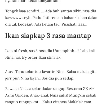
nya lain dari kedai tomyam lain.
Tengok laaa sendiri. … Ada buh santan sikit, rasa dia
kawwww seyh. Padu! Inti rencah bahan-bahan dalam
dia tak kedekut. Ada ketam tau. Puashati laaa…
Ikan siapkap 3 rasa mantap
Ikan ni fresh, sos 3 rasa dia Uummphhh…!! Lain kali
Nina nak try order Ikan stim lak..
Atas : Tahu telur tuu favorite Nina. Kalau makan gitu
jerr pun Nina layan.. Sos dia pun sedap.
Bawah : Ni laaa telur dadar rangup Restoran ZK Al-
Azmi Garden. Anak-anak Nina suka! Mungkin sebab
rangup rangup kot… Kalau citarasa MakMak cam