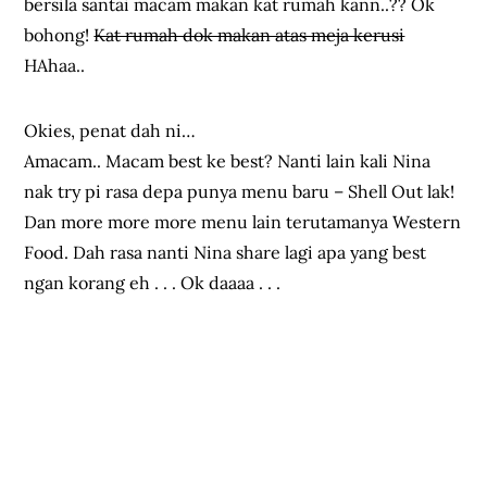
bersila santai macam makan kat rumah kann..?? Ok
bohong!
Kat rumah dok makan atas meja kerusi
HAhaa..
Okies, penat dah ni…
Amacam.. Macam best ke best? Nanti lain kali Nina
nak try pi rasa depa punya menu baru – Shell Out lak!
Dan more more more menu lain terutamanya Western
Food. Dah rasa nanti Nina share lagi apa yang best
ngan korang eh . . . Ok daaaa . . .
Makan BEST Sedap area
Sentul KL Selangor Restoran
ZK AL-Azmi