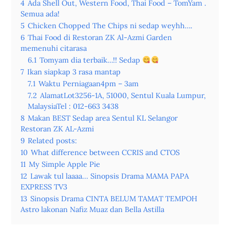
4
Ada Shell Out, Western Food, Thai Food – TomYam .
Semua ada!
5
Chicken Chopped The Chips ni sedap weyhh….
6
Thai Food di Restoran ZK Al-Azmi Garden
memenuhi citarasa
6.1
Tomyam dia terbaik…!! Sedap
7
Ikan siapkap 3 rasa mantap
7.1
Waktu Perniagaan4pm – 3am
7.2
AlamatLot3256-1A, 51000, Sentul Kuala Lumpur,
MalaysiaTel : 012-663 3438
8
Makan BEST Sedap area Sentul KL Selangor
Restoran ZK AL-Azmi
9
Related posts:
10
What difference between CCRIS and CTOS
11
My Simple Apple Pie
12
Lawak tul laaaa... Sinopsis Drama MAMA PAPA
EXPRESS TV3
13
Sinopsis Drama CINTA BELUM TAMAT TEMPOH
Astro lakonan Nafiz Muaz dan Bella Astilla