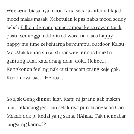
Weekend biasa nya mood Nina secara automatik jadi
mood malas masak. Kebetulan lepas habis mood sedey
sebab
Eilhan demam panas sampai kena sawan tarik
pastu seminggu addmitted ward
nak laaa happy
happy me time sekeluarga berkumpul outdoor. Kalau
MakMak konon suka istihar weekend is time to
gantung kuali kata orang dolu-dolu. Hehee…
Kengkonon feeling nak cuti macam orang keje gak.
Konon nya laaa…
HAhaa…
Makan BEST Sedap area
Sentul KL Selangor Restoran ZK AL-Azmi
So ajak Geng dinner luar. Kami ni jarang gak makan
luar, kekadang jer. Dan selalunya pun Jalan-Jalan Cari
Makan dok pi kedai yang sama. HAhaa.. Tak mencabar
langsung kann..??