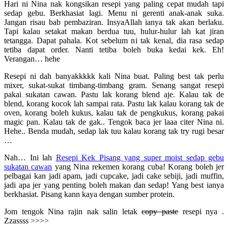
Hari ni Nina nak kongsikan resepi yang paling cepat mudah tapi
sedap gebu. Berkhasiat lagi. Menu ni gerenti anak-anak suka.
Jangan risau bab pembaziran. InsyaAllah ianya tak akan berlaku.
Tapi kalau setakat makan berdua tuu, hulur-hulur lah kat jiran
tetangga. Dapat pahala. Kot sebelum ni tak kenal, dia rasa sedap
tetiba dapat order. Nanti tetiba boleh buka kedai kek. Eh!
Verangan… hehe
Resepi ni dah banyakkkkk kali Nina buat. Paling best tak perlu
mixer, sukat-sukat timbang-timbang gram. Senang sangat resepi
pakai sukatan cawan. Pastu lak korang blend aje. Kalau tak de
blend, korang kocok lah sampai rata. Pastu lak kalau korang tak de
oven, korang boleh kukus, kalau tak de pengkukus, korang pakai
magic pan. Kalau tak de gak.. Tengok baca jer laaa citer Nina ni.
Hehe.. Benda mudah, sedap lak tuu kalau korang tak try rugi besar
…
Nah… Ini lah
Resepi Kek Pisang yang super moist sedap gebu
sukatan cawan
yang Nina rekemen korang cuba! Korang boleh jer
pelbagai kan jadi apam, jadi cupcake, jadi cake sebiji, jadi muffin,
jadi apa jer yang penting boleh makan dan sedap! Yang best ianya
berkhasiat. Pisang kann kaya dengan sumber protein.
Jom tengok Nina rajin nak salin letak
copy paste
resepi nya .
Zzassss >>>>