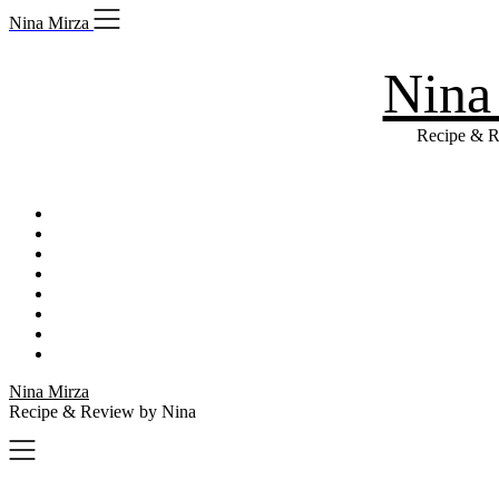
Skip
Nina Mirza
to
content
Nina
Recipe & R
Nina Mirza
Recipe & Review by Nina