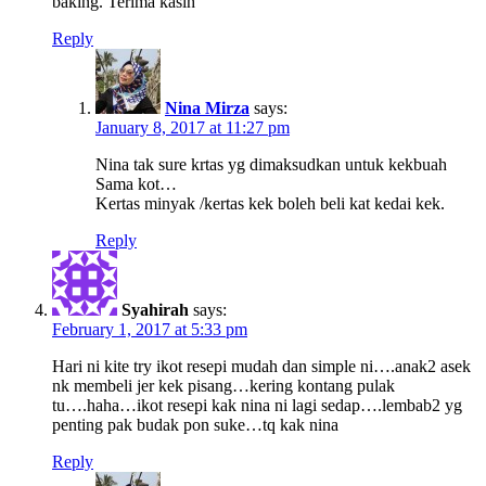
baking. Terima kasih
Reply
Nina Mirza
says:
January 8, 2017 at 11:27 pm
Nina tak sure krtas yg dimaksudkan untuk kekbuah
Sama kot…
Kertas minyak /kertas kek boleh beli kat kedai kek.
Reply
Syahirah
says:
February 1, 2017 at 5:33 pm
Hari ni kite try ikot resepi mudah dan simple ni….anak2 asek
nk membeli jer kek pisang…kering kontang pulak
tu….haha…ikot resepi kak nina ni lagi sedap….lembab2 yg
penting pak budak pon suke…tq kak nina
Reply