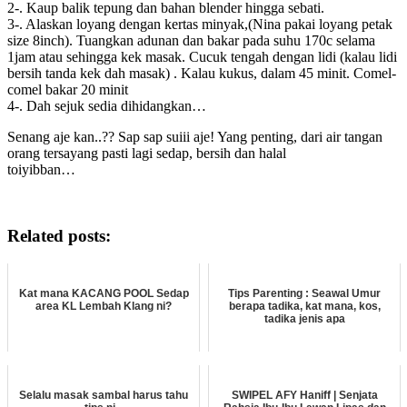
2-. Kaup balik tepung dan bahan blender hingga sebati.
3-. Alaskan loyang dengan kertas minyak,(Nina pakai loyang petak
size 8inch). Tuangkan adunan dan bakar pada suhu 170c selama
1jam atau sehingga kek masak. Cucuk tengah dengan lidi (kalau lidi
bersih tanda kek dah masak) . Kalau kukus, dalam 45 minit. Comel-
comel bakar 20 minit
4-. Dah sejuk sedia dihidangkan…
Senang aje kan..?? Sap sap suiii aje! Yang penting, dari air tangan
orang tersayang pasti lagi sedap, bersih dan halal
toiyibban…
Resepi Kek Pisang Paling Mudah Sedap Gebu
Related posts:
Kat mana KACANG POOL Sedap
Tips Parenting : Seawal Umur
area KL Lembah Klang ni?
berapa tadika, kat mana, kos,
tadika jenis apa
Selalu masak sambal harus tahu
SWIPEL AFY Haniff | Senjata