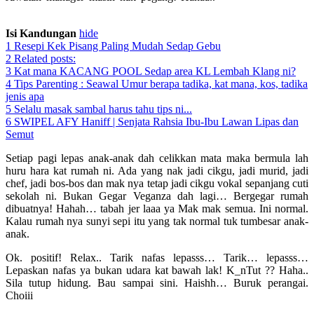
Paling Mudah Sedap Gebu
Isi Kandungan
hide
1
Resepi Kek Pisang Paling Mudah Sedap Gebu
2
Related posts:
3
Kat mana KACANG POOL Sedap area KL Lembah Klang ni?
4
Tips Parenting : Seawal Umur berapa tadika, kat mana, kos, tadika
jenis apa
5
Selalu masak sambal harus tahu tips ni...
6
SWIPEL AFY Haniff | Senjata Rahsia Ibu-Ibu Lawan Lipas dan
Semut
Setiap pagi lepas anak-anak dah celikkan mata maka bermula lah
huru hara kat rumah ni. Ada yang nak jadi cikgu, jadi murid, jadi
chef, jadi bos-bos dan mak nya tetap jadi cikgu vokal sepanjang cuti
sekolah ni. Bukan Gegar Veganza dah lagi… Bergegar rumah
dibuatnya! Hahah… tabah jer laaa ya Mak mak semua. Ini normal.
Kalau rumah nya sunyi sepi itu yang tak normal tuk tumbesar anak-
anak.
Ok. positif! Relax.. Tarik nafas lepasss… Tarik… lepasss…
Lepaskan nafas ya bukan udara kat bawah lak! K_nTut ?? Haha..
Sila tutup hidung. Bau sampai sini. Haishh… Buruk perangai.
Choiii