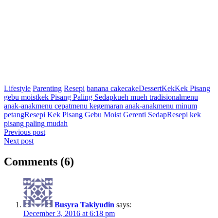
Lifestyle
Parenting
Resepi
banana cake
cake
Dessert
Kek
Kek Pisang
gebu moist
kek Pisang Paling Sedap
kueh mueh tradisional
menu
anak-anak
menu cepat
menu kegemaran anak-anak
menu minum
petang
Resepi Kek Pisang Gebu Moist Gerenti Sedap
Resepi kek
pisang paling mudah
Post
Previous post
Next post
navigation
Comments (6)
Busyra Takiyudin
says:
December 3, 2016 at 6:18 pm