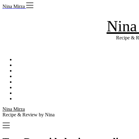
Skip
Nina Mirza
to
content
Nina
Recipe & R
Nina Mirza
Recipe & Review by Nina