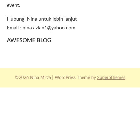
event.
Hubungi Nina untuk lebih lanjut
Email :
nina.azlan1@yahoo.com
AWESOME BLOG
©2026 Nina Mirza
| WordPress Theme by
SuperbThemes