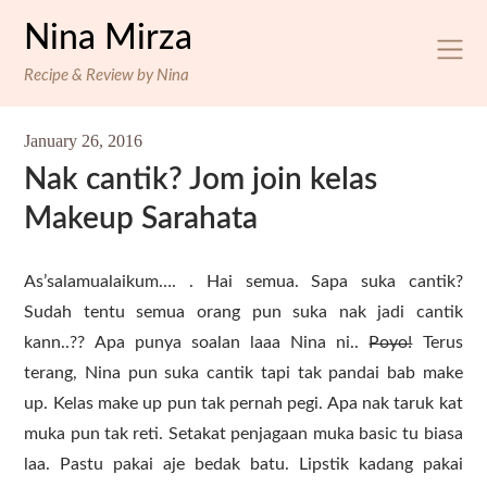
Skip
Nina Mirza
to
content
Recipe & Review by Nina
January 26, 2016
Nak cantik? Jom join kelas
Makeup Sarahata
As’salamualaikum…. . Hai semua. Sapa suka cantik?
Sudah tentu semua orang pun suka nak jadi cantik
kann..?? Apa punya soalan laaa Nina ni..
Poyo!
Terus
terang, Nina pun suka cantik tapi tak pandai bab make
up. Kelas make up pun tak pernah pegi. Apa nak taruk kat
muka pun tak reti. Setakat penjagaan muka basic tu biasa
laa. Pastu pakai aje bedak batu. Lipstik kadang pakai