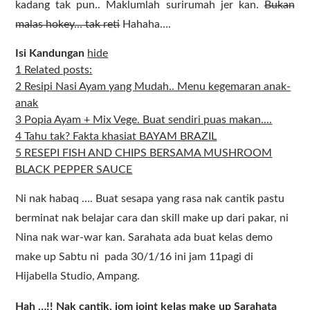
kadang tak pun.. Maklumlah surirumah jer kan.
Bukan
malas hokey… tak reti
Hahaha….
Isi Kandungan
hide
1
Related posts:
2
Resipi Nasi Ayam yang Mudah.. Menu kegemaran anak-
anak
3
Popia Ayam + Mix Vege. Buat sendiri puas makan....
4
Tahu tak? Fakta khasiat BAYAM BRAZIL
5
RESEPI FISH AND CHIPS BERSAMA MUSHROOM
BLACK PEPPER SAUCE
Ni nak habaq …. Buat sesapa yang rasa nak cantik pastu
berminat nak belajar cara dan skill make up dari pakar, ni
Nina nak war-war kan. Sarahata ada buat kelas demo
make up Sabtu ni pada 30/1/16 ini jam 11pagi di
Hijabella Studio, Ampang.
Hah …!! Nak cantik, jom joint kelas make up Sarahata