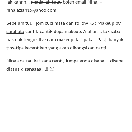
lak kannn…
ngada lah tuuu
boleh email Nina. –
nina.azlan1@yahoo.com
Sebelum tuu , jom cuci mata dan follow IG :
Makeup by
sarahata
cantik-cantik depa makeup. Alahai …. tak sabar
nak nak tengok live cara makeup dari pakar. Pasti banyak
tips-tips kecantikan yang akan dikongsikan nanti.
Nina ada tau kat sana nanti, Jumpa anda disana … disana
disana disanaaaa …!!!😊