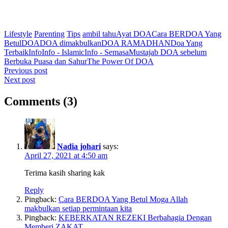
Lifestyle
Parenting
Tips
ambil tahu
Ayat DOA
Cara BERDOA Yang
Betul
DOA
DOA dimakbulkan
DOA RAMADHAN
Doa Yang
Terbaik
Info
Info - Islamic
Info - Semasa
Mustajab DOA sebelum
Berbuka Puasa dan Sahur
The Power Of DOA
Post
Previous post
Next post
navigation
Comments (3)
Nadia johari
says:
April 27, 2021 at 4:50 am
Terima kasih sharing kak
Reply
Pingback:
Cara BERDOA Yang Betul Moga Allah
makbulkan setiap permintaan kita
Pingback:
KEBERKATAN REZEKI Berbahagia Dengan
Memberi ZAKAT