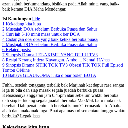
azan subuh berkumandang bisikkan pada Allah minta yang baik-
baik kerana DIA Maha Mendengar.
Isi Kandungan
hide
1
Kekadang kita lupa
2
Mustajab DOA sebelum Berbuka Puasa dan Sahur
3
Curi lah 5-10 minit masa untuk ber DOA
4
Cadangan doa-doa yang baik ketika berbuka puasa
5
Mustajab DOA sebelum Berbuka Puasa dan Sahur
6
Related posts:
7
Sinopsis Drama LELAKIMU YANG DULU TV3
8
Resipi Kerang Indera Kayangan. Amboi... Nama! HAhaa
9
Sinopsis Drama SITIK TOK TV3 Obsesi TIK TOK Full Episod
Tonton ONline
10
Bahaya GLAUKOMA! Jika dibiar boleh BUTA
Fuhh.. setelah tonggang terbalik bak Marjinah kat dapur rasa sangat
lega tu bila dah siap masak segala juadah berbuka puasa!
Kebiasaanya anggaran jam 6.45pm atau sebelum waktu berbuka
dah siap terhidang segala juadah berbuka MakMak baru mula nak
berehat. Dah penat tentu lah berehat kannn? Termasuk lah Abah-
abah dan anak-anak juga. Buat apa masa ni sementara tunggu waktu
berbuka? Lepak laaa
Kekadang kita lupa