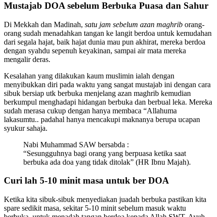
Mustajab DOA sebelum Berbuka Puasa dan Sahur
Di Mekkah dan Madinah,
satu jam sebelum azan maghrib
orang-
orang sudah menadahkan tangan ke langit berdoa untuk kemudahan
dari segala hajat, baik hajat dunia mau pun akhirat, mereka berdoa
dengan syahdu sepenuh keyakinan, sampai air mata mereka
mengalir deras.
Kesalahan yang dilakukan kaum muslimin ialah dengan
menyibukkan diri pada waktu yang sangat mustajab ini dengan cara
sibuk bersiap utk berbuka menjelang azan maghrib kemudian
berkumpul menghadapi hidangan berbuka dan berbual leka. Mereka
sudah merasa cukup dengan hanya membaca “Allahuma
lakasumtu.. padahal hanya mencakupi maknanya berupa ucapan
syukur sahaja.
Nabi Muhammad SAW bersabda :
“Sesungguhnya bagi orang yang berpuasa ketika saat
berbuka ada doa yang tidak ditolak” (HR Ibnu Majah).
Curi lah 5-10 minit masa untuk ber DOA
Ketika kita sibuk-sibuk menyediakan juadah berbuka pastikan kita
spare sedikit masa, sekitar 5-10 minit sebelum masuk waktu
berbuka, untuk menadah tangan berdoa kepada Allah SWT. Ayuh