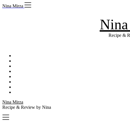
Skip
Nina Mirza
to
content
Nina
Recipe & R
Nina Mirza
Recipe & Review by Nina