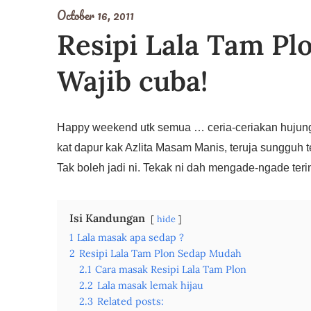
October 16, 2011
Resipi Lala Tam Pl
Wajib cuba!
Happy weekend utk semua … ceria-ceriakan hujun
kat dapur kak Azlita Masam Manis, teruja sungguh te
Tak boleh jadi ni. Tekak ni dah mengade-ngade ter
Isi Kandungan
hide
1
Lala masak apa sedap ?
2
Resipi Lala Tam Plon Sedap Mudah
2.1
Cara masak Resipi Lala Tam Plon
2.2
Lala masak lemak hijau
2.3
Related posts: