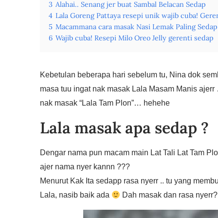
3
Alahai.. Senang jer buat Sambal Belacan Sedap
4
Lala Goreng Pattaya resepi unik wajib cuba! Gere
5
Macammana cara masak Nasi Lemak Paling Sedap
6
Wajib cuba! Resepi Milo Oreo Jelly gerenti sedap
Kebetulan beberapa hari sebelum tu, Nina dok se
masa tuu ingat nak masak Lala Masam Manis ajerr ….
nak masak “Lala Tam Plon”… hehehe
Lala masak apa sedap ?
Dengar nama pun macam main Lat Tali Lat Tam Plo
ajer nama nyer kannn ???
Menurut Kak Ita sedapp rasa nyerr .. tu yang memb
Lala, nasib baik ada
Dah masak dan rasa nyerr