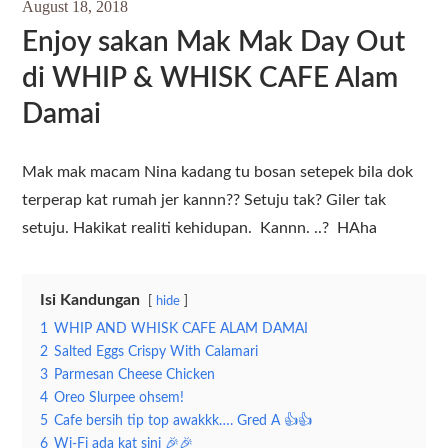
August 18, 2018
Enjoy sakan Mak Mak Day Out
di WHIP & WHISK CAFE Alam
Damai
Mak mak macam Nina kadang tu bosan setepek bila dok
terperap kat rumah jer kannn?? Setuju tak? Giler tak
setuju. Hakikat realiti kehidupan. Kannn. ..? HAha
Isi Kandungan
hide
1
WHIP AND WHISK CAFE ALAM DAMAI
2
Salted Eggs Crispy With Calamari
3
Parmesan Cheese Chicken
4
Oreo Slurpee ohsem!
5
Cafe bersih tip top awakkk…. Gred A 👍👍
6
Wi-Fi ada kat sini 🎉🎉