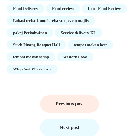
Food Delivery
Food review
Info - Food Review
Lokasi terbaik untuk sebarang event majlis
pakej Perkahwinan
Service delivery KL
Sireh Pinang Banquet Hall
tempat makan best
tempat makan sedap
Western Food
Whip And Whisk Cafe
Post
navigation
Previous post
Next post