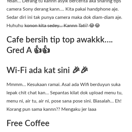
Yelah… Derang tu kannn asyik bercerita aka sharing tips
camera Sony derang kann…. Kita pakai handphone aje.
Sedar diri ini tak punya camera maka dok diam-diam aje.
Huhuhu
konon kita sedey… Kannn Tati?
😂😂
Cafe bersih tip top awakkk….
Gred A 👍👍
Wi-Fi ada kat sini 🎉🎉
Mmmm… Kesukaan ramai. Asal ada Wifi berduyun suka
lepak chit chat kan… Sepantas kilat dok upload menu tu,
menu ni, air tu, air ni, pose sana pose sini. Biasalah… Eh!
Korang pun sama kannn?? Mengaku jer laaa
Free Coffee