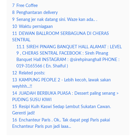
7
Free Coffee
8
Penghantaran delivery
9
Senang jer nak datang sini. Waze kan ada.. .
10
Waktu perniagaan
11
DEWAN BALLROOM SERBAGUNA DI CHERAS
SENTRAL
11.1
SIREH PINANG BANQUET HALL ALAMAT : LEVEL
9 , CHERAS SENTRAL FACEBOOK : Sireh Pinang
Banquet Hall INSTAGRAM : @sirehpinanghall PHONE :
019-3165566 ( En. Shaiful )
12
Related posts:
13
KAMPUNG PEOPLE 2 - Lebih kecoh, lawak sakan
weyhhh...!!
14
JUADAH BERBUKA PUASA : Dessert paling senang >
PUDING SUSU KIWI
15
Resipi Kuih Kaswi Sedap Lembut Sukatan Cawan.
Gerenti jadi!
16
Enchanteur Paris . Ok.. Tak dapat pegi Paris pakai
Enchanteur Paris pun jadi laaa...