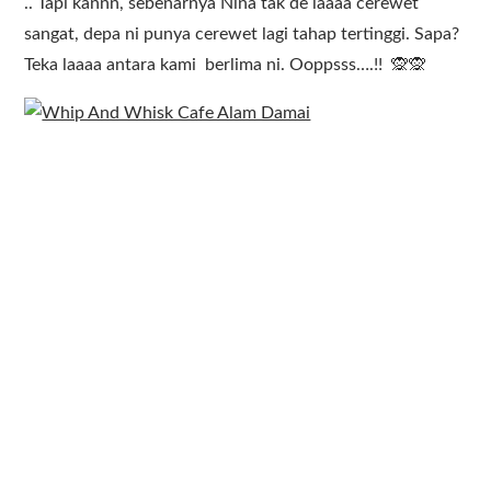
.. Tapi kannn, sebenarnya Nina tak de laaaa cerewet
sangat, depa ni punya cerewet lagi tahap tertinggi. Sapa?
Teka laaaa antara kami berlima ni. Ooppsss….!! 🙊🙊