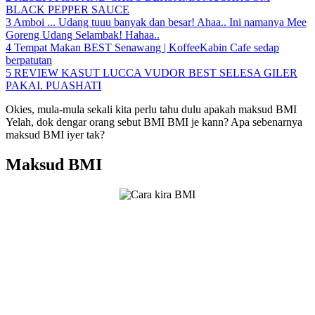
BLACK PEPPER SAUCE
3
Amboi ... Udang tuuu banyak dan besar! Ahaa.. Ini namanya Mee
Goreng Udang Selambak! Hahaa..
4
Tempat Makan BEST Senawang | KoffeeKabin Cafe sedap
berpatutan
5
REVIEW KASUT LUCCA VUDOR BEST SELESA GILER
PAKAI. PUASHATI
Okies, mula-mula sekali kita perlu tahu dulu apakah maksud BMI
Yelah, dok dengar orang sebut BMI BMI je kann? Apa sebenarnya
maksud BMI iyer tak?
Maksud BMI