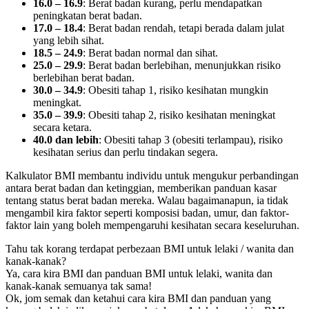
16.0 – 16.9
: Berat badan kurang, perlu mendapatkan
peningkatan berat badan.
17.0 – 18.4
: Berat badan rendah, tetapi berada dalam julat
yang lebih sihat.
18.5 – 24.9
: Berat badan normal dan sihat.
25.0 – 29.9
: Berat badan berlebihan, menunjukkan risiko
berlebihan berat badan.
30.0 – 34.9
: Obesiti tahap 1, risiko kesihatan mungkin
meningkat.
35.0 – 39.9
: Obesiti tahap 2, risiko kesihatan meningkat
secara ketara.
40.0 dan lebih
: Obesiti tahap 3 (obesiti terlampau), risiko
kesihatan serius dan perlu tindakan segera.
Kalkulator BMI membantu individu untuk mengukur perbandingan
antara berat badan dan ketinggian, memberikan panduan kasar
tentang status berat badan mereka. Walau bagaimanapun, ia tidak
mengambil kira faktor seperti komposisi badan, umur, dan faktor-
faktor lain yang boleh mempengaruhi kesihatan secara keseluruhan.
Tahu tak korang terdapat perbezaan BMI untuk lelaki / wanita dan
kanak-kanak?
Ya, cara kira BMI dan panduan BMI untuk lelaki, wanita dan
kanak-kanak semuanya tak sama!
Ok, jom semak dan ketahui cara kira BMI dan panduan yang