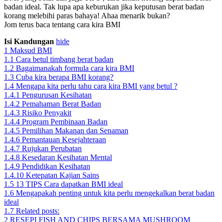
badan ideal. Tak lupa apa keburukan jika keputusan berat badan
korang melebihi paras bahaya! Ahaa menarik bukan?
Jom terus baca tentang cara kira BMI
Isi Kandungan
hide
1
Maksud BMI
1.1
Cara betul timbang berat badan
1.2
Bagaimanakah formula cara kira BMI
1.3
Cuba kira berapa BMI korang?
1.4
Mengapa kita perlu tahu cara kira BMI yang betul ?
1.4.1
Pengurusan Kesihatan
1.4.2
Pemahaman Berat Badan
1.4.3
Risiko Penyakit
1.4.4
Program Pembinaan Badan
1.4.5
Pemilihan Makanan dan Senaman
1.4.6
Pemantauan Kesejahteraan
1.4.7
Rujukan Perubatan
1.4.8
Kesedaran Kesihatan Mental
1.4.9
Pendidikan Kesihatan
1.4.10
Ketepatan Kajian Sains
1.5
13 TIPS Cara dapatkan BMI ideal
1.6
Mengapakah penting untuk kita perlu mengekalkan berat badan
ideal
1.7
Related posts:
2
RESEPI FISH AND CHIPS BERSAMA MUSHROOM