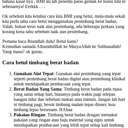
bahasa kasar nya , BMI ini lah penentu paras gemuk ke kurus kita ni
sebenarnya! Eerkkk . . .
Ok sebelum kita ketahui cara kira BMI yang betul, mula-mula sekali
kita perlu tahu cara betul menggunakan penimbang berat badan.
Yalah, bukan terus naik atas penimbang, ada beberapa perkara yang
korang kena tahu sebelum naik atas penimbang.
Pertama baca Bismillah dulu! Betul kann?
Kemudian samada Alhamdulillah ke MasyaAllah ke Subhanallah!
Yang mana? ok gurau..
Cara betul timbang berat badan
Gunakan Alat Tepat
: Gunakan alat penimbang yang tepat
seperti penimbang berat badan digital atau penimbang klinikal
untuk mendapatkan pembacaan yang tepat.
Berat Badan Yang Sama
: Timbang berat badan pada masa
yang sama setiap hari, biasanya pada waktu pagi selepas
bangun tidur dan sebelum makan atau minum. Jangan lah hari
ni timbang pagi, besok timbang malam lepas dinner, lusa
timbang lepas bersenam. HAhaa
Pakaian Ringan
: Timbang berat badan dengan memakai
pakaian yang ringan atau baju material yang nipis untuk
mendapatkan pembacaan yang lebih tepat setiap kali timbang.