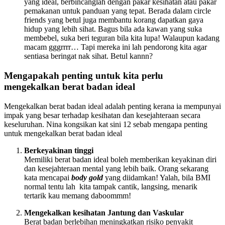
yang ideal, berbincanglah dengan pakar kesihatan atau pakar
pemakanan untuk panduan yang tepat. Berada dalam circle
friends yang betul juga membantu korang dapatkan gaya
hidup yang lebih sihat. Bagus bila ada kawan yang suka
membebel, suka beri teguran bila kita lupa! Walaupun kadang
macam gggrrrr… Tapi mereka ini lah pendorong kita agar
sentiasa beringat nak sihat. Betul kannn?
Mengapakah penting untuk kita perlu
mengekalkan berat badan ideal
Mengekalkan berat badan ideal adalah penting kerana ia mempunyai
impak yang besar terhadap kesihatan dan kesejahteraan secara
keseluruhan. Nina kongsikan kat sini 12 sebab mengapa penting
untuk mengekalkan berat badan ideal
Berkeyakinan tinggi
Memiliki berat badan ideal boleh memberikan keyakinan diri
dan kesejahteraan mental yang lebih baik. Orang sekarang
kata mencapai
body gold
yang diidamkan! Yalah, bila BMI
normal tentu lah kita tampak cantik, langsing, menarik
tertarik kau memang daboommm!
Mengekalkan kesihatan Jantung dan Vaskular
Berat badan berlebihan meningkatkan risiko penyakit