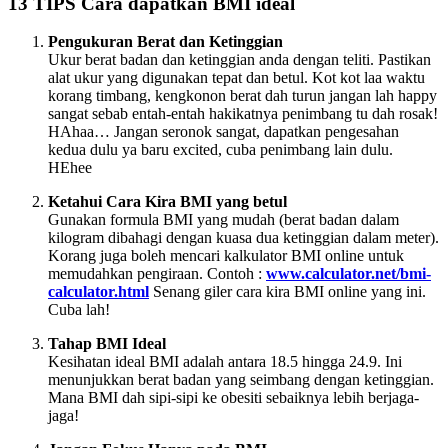
13 TIPS Cara dapatkan BMI ideal
Pengukuran Berat dan Ketinggian
Ukur berat badan dan ketinggian anda dengan teliti. Pastikan
alat ukur yang digunakan tepat dan betul. Kot kot laa waktu
korang timbang, kengkonon berat dah turun jangan lah happy
sangat sebab entah-entah hakikatnya penimbang tu dah rosak!
HAhaa… Jangan seronok sangat, dapatkan pengesahan
kedua dulu ya baru excited, cuba penimbang lain dulu.
HEhee
Ketahui Cara Kira BMI yang betul
Gunakan formula BMI yang mudah (berat badan dalam
kilogram dibahagi dengan kuasa dua ketinggian dalam meter).
Korang juga boleh mencari kalkulator BMI online untuk
memudahkan pengiraan. Contoh :
www.calculator.net/bmi-
calculator.html
Senang giler cara kira BMI online yang ini.
Cuba lah!
Tahap BMI Ideal
Kesihatan ideal BMI adalah antara 18.5 hingga 24.9. Ini
menunjukkan berat badan yang seimbang dengan ketinggian.
Mana BMI dah sipi-sipi ke obesiti sebaiknya lebih berjaga-
jaga!