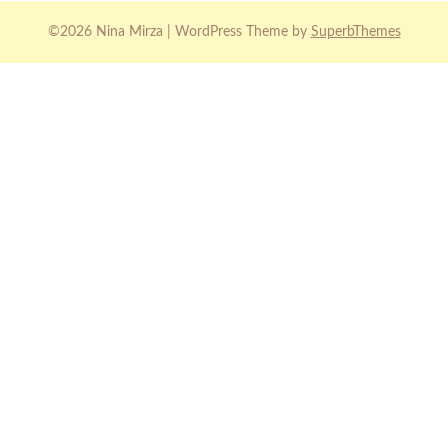
©2026 Nina Mirza
| WordPress Theme by
SuperbThemes