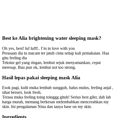
Best ke Alia brightening water sleeping mask?
Oh yes, best! luf lufff.. I’m in love with you
Perasaan dia tu macam ter jatuh cinta setiap kali pemakaian. Haa
gitu feeling dia
Tekstur gel yang ringan, lembut sejuk menyamankan, cepat
meresap. Bau pun ok, lembut not too strong.
Hasil lepas pakai sleeping mask Alia
Esok pagi, kulit muka lembab sungguh, halus mulus, feeling anjal ,
sihat berseri, look fresh.
Terasa muka feeling toing toinggg gituh! Serius best giler, dah lah
harga murah, memang berkesan melembabkan mencerahkan my
skin. Ini pengalaman Nina dan ianya base on my skin.
Ingredients