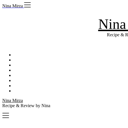
Skip
Nina Mirza
to
content
Nina
Recipe & R
Nina Mirza
Recipe & Review by Nina