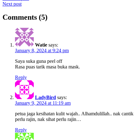
Next post
navigation
Comments (5)
Watie
says:
January 8, 2024 at 9:24 pm
Saya suka guna peel off
Rasa puas tarik masa buka mask.
Reply
LadyBird
says:
January 9, 2024 at 11:19 am
petua jaga kesihatan kulit wajah.. Alhamdulillah.. nak cantik
perlu rajin, nak sihat perlu rajin…
Reply