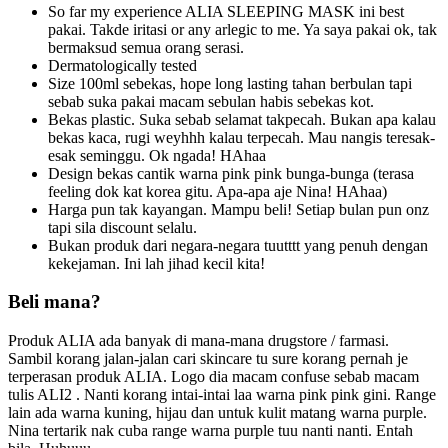
So far my experience ALIA SLEEPING MASK ini best
pakai. Takde iritasi or any arlegic to me. Ya saya pakai ok, tak
bermaksud semua orang serasi.
Dermatologically tested
Size 100ml sebekas, hope long lasting tahan berbulan tapi
sebab suka pakai macam sebulan habis sebekas kot.
Bekas plastic. Suka sebab selamat takpecah. Bukan apa kalau
bekas kaca, rugi weyhhh kalau terpecah. Mau nangis teresak-
esak seminggu. Ok ngada! HAhaa
Design bekas cantik warna pink pink bunga-bunga (terasa
feeling dok kat korea gitu. Apa-apa aje Nina! HAhaa)
Harga pun tak kayangan. Mampu beli! Setiap bulan pun onz
tapi sila discount selalu.
Bukan produk dari negara-negara tuutttt yang penuh dengan
kekejaman. Ini lah jihad kecil kita!
Beli mana?
Produk ALIA ada banyak di mana-mana drugstore / farmasi.
Sambil korang jalan-jalan cari skincare tu sure korang pernah je
terperasan produk ALIA. Logo dia macam confuse sebab macam
tulis ALI2 . Nanti korang intai-intai laa warna pink pink gini. Range
lain ada warna kuning, hijau dan untuk kulit matang warna purple.
Nina tertarik nak cuba range warna purple tuu nanti nanti. Entah