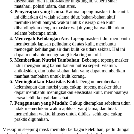
disebabkan oleh faktor-faktor lingkungan, seperti sinar
matahari, polusi udara, dan stres.
Penyerapan yang Lama
: Karana topeng masker tido cantik
ini dibiarkan di wajah selama tidur, bahan-bahan aktif
memiliki lebih banyak waktu untuk diserap oleh kulit
dibandingkan dengan masker wajah yang hanya dibiarkan
selama beberapa minit.
Mencegah Kehilangan Air
: Topeng masker tidur membantu
membentuk lapisan pelindung di atas kulit, membantu
mencegah kehilangan air dari kulit ke udara sekitar. Hal ini
dapat membantu mengurangi kekeringan kulit.
Memberikan Nutrisi Tambahan
: Beberapa topeng masker
tidur mengandung bahan-bahan nutrisi seperti vitamin,
antioksidan, dan bahan-bahan lain yang dapat memberikan
manfaat tambahan untuk kulit korang.
Meningkatkan Elastisitas Kulit
: Dengan memberikan
kelembapan dan nutrisi yang cukup, topeng masker tidur
dapat membantu meningkatkan elastisitas kulit, membuatnya
terasa lebih kenyal dan sehat.
Penggunaan yang Mudah
: Cukup diterapkan sebelum tidur,
tidak memerlukan waktu aplikasi yang lama, dan tidak
memerlukan waktu khusus untuk dibilas, sehingga cukup
praktis digunakan.
Meskipun sleeping mask memiliki berbagai kelebihan, perlu diingat