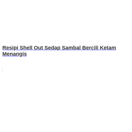
Resipi Shell Out Sedap Sambal Bercili Ketam
Menangis