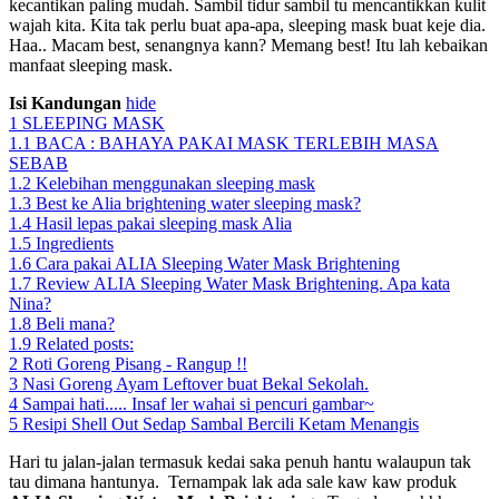
kecantikan paling mudah. Sambil tidur sambil tu mencantikkan kulit
wajah kita. Kita tak perlu buat apa-apa, sleeping mask buat keje dia.
Haa.. Macam best, senangnya kann? Memang best! Itu lah kebaikan
manfaat sleeping mask.
Isi Kandungan
hide
1
SLEEPING MASK
1.1
BACA : BAHAYA PAKAI MASK TERLEBIH MASA
SEBAB
1.2
Kelebihan menggunakan sleeping mask
1.3
Best ke Alia brightening water sleeping mask?
1.4
Hasil lepas pakai sleeping mask Alia
1.5
Ingredients
1.6
Cara pakai ALIA Sleeping Water Mask Brightening
1.7
Review ALIA Sleeping Water Mask Brightening. Apa kata
Nina?
1.8
Beli mana?
1.9
Related posts:
2
Roti Goreng Pisang - Rangup !!
3
Nasi Goreng Ayam Leftover buat Bekal Sekolah.
4
Sampai hati..... Insaf ler wahai si pencuri gambar~
5
Resipi Shell Out Sedap Sambal Bercili Ketam Menangis
Hari tu jalan-jalan termasuk kedai saka penuh hantu walaupun tak
tau dimana hantunya. Ternampak lak ada sale kaw kaw produk