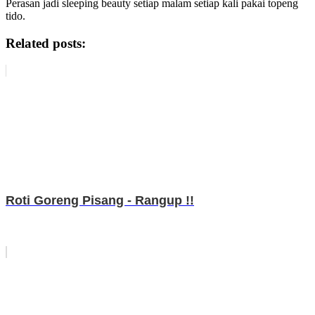
Perasan jadi sleeping beauty setiap malam setiap kali pakai topeng
tido.
Related posts:
Roti Goreng Pisang - Rangup !!