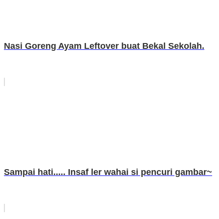
Nasi Goreng Ayam Leftover buat Bekal Sekolah.
Sampai hati..... Insaf ler wahai si pencuri gambar~