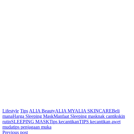
Lifestyle
Tips
ALIA Beauty
ALIA MY
ALIA SKINCARE
Beli
mana
Harga Sleeping Mask
Manfaat Sleeping mask
nak cantik
skin
rutin
SLEEPING MASK
Tips kecantikan
TIPS kecantikan awet
muda
tips penjagaan muka
Post
Previous post