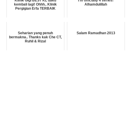
Klinik Gigi BEST KL daku
I'm officially 4 series!
kembali lagi! Ohhh.. Klinik
Alhamdulillah
Pergigian Erfa TERBAIK
Seharian yang penuh
Salam Ramadhan 2013
bermakna.. Thanks kak Che CT,
Ruhil & Rizal