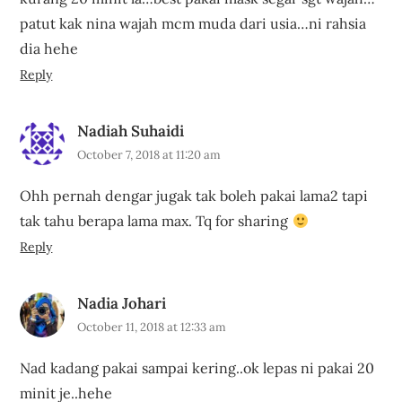
patut kak nina wajah mcm muda dari usia…ni rahsia
dia hehe
Reply
Nadiah Suhaidi
October 7, 2018 at 11:20 am
Ohh pernah dengar jugak tak boleh pakai lama2 tapi
tak tahu berapa lama max. Tq for sharing
Reply
Nadia Johari
October 11, 2018 at 12:33 am
Nad kadang pakai sampai kering..ok lepas ni pakai 20
minit je..hehe