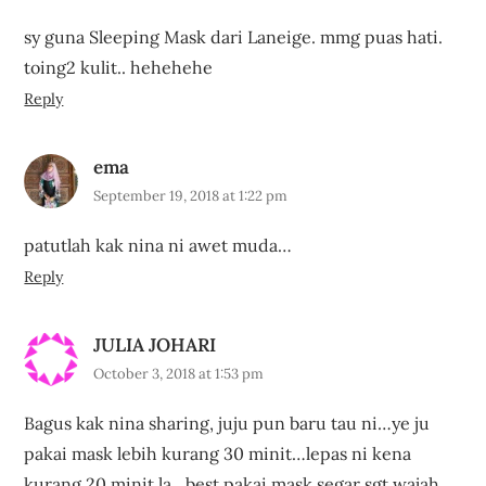
sy guna Sleeping Mask dari Laneige. mmg puas hati.
toing2 kulit.. hehehehe
Reply
ema
September 19, 2018 at 1:22 pm
patutlah kak nina ni awet muda…
Reply
JULIA JOHARI
October 3, 2018 at 1:53 pm
Bagus kak nina sharing, juju pun baru tau ni…ye ju
pakai mask lebih kurang 30 minit…lepas ni kena
kurang 20 minit la…best pakai mask segar sgt wajah…