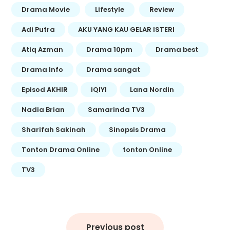
Drama Movie
Lifestyle
Review
Adi Putra
AKU YANG KAU GELAR ISTERI
Atiq Azman
Drama 10pm
Drama best
Drama Info
Drama sangat
Episod AKHIR
iQIYI
Lana Nordin
Nadia Brian
Samarinda TV3
Sharifah Sakinah
Sinopsis Drama
Tonton Drama Online
tonton Online
TV3
Post
navigation
Previous post