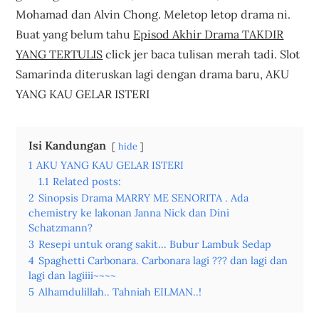
Mohamad dan Alvin Chong. Meletop letop drama ni.
Buat yang belum tahu
Episod Akhir Drama TAKDIR
YANG TERTULIS
click jer baca tulisan merah tadi. Slot
Samarinda diteruskan lagi dengan drama baru, AKU
YANG KAU GELAR ISTERI
Isi Kandungan
hide
1
AKU YANG KAU GELAR ISTERI
1.1
Related posts:
2
Sinopsis Drama MARRY ME SENORITA . Ada
chemistry ke lakonan Janna Nick dan Dini
Schatzmann?
3
Resepi untuk orang sakit... Bubur Lambuk Sedap
4
Spaghetti Carbonara. Carbonara lagi ??? dan lagi dan
lagi dan lagiiii~~~~
5
Alhamdulillah.. Tahniah EILMAN..!