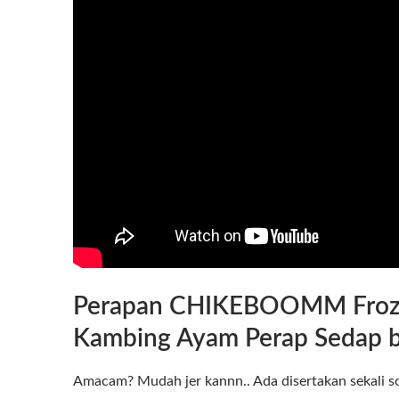
Perapan CHIKEBOOMM Froze
Kambing Ayam Perap Sedap b
Amacam? Mudah jer kannn.. Ada disertakan sekali so