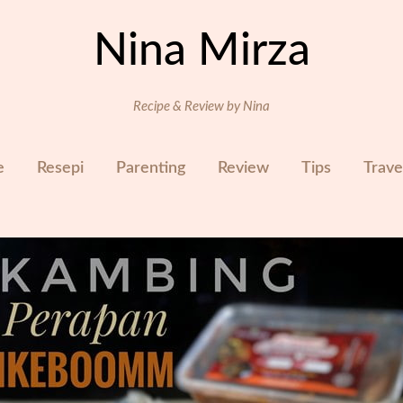
Nina Mirza
Recipe & Review by Nina
e
Resepi
Parenting
Review
Tips
Trave