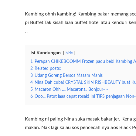
Kambing ohhh kambing! Kambing bakar memang sedap
pi Buffet.Tak kisah laaa buffet hotel atau kenduri k
. .
Perapan Chikeboomm Frozen
Isi Kandungan
hide
1
Perapan CHIKEBOOMM Frozen padu beb! Kambing Aya
2
Related posts:
3
Udang Goreng Bersos Masam Manis
4
Nina Dah cuba! CRYSTAL SKIN RISHBEAUTY buat Kuli
5
Macaron Ohh .... Macarons.. Bonjour~~
6
Ooo... Patut laaa cepat rosak! Ini TIPS penjagaan Non
Kambing ni paling Nina suka masak bakar jer. Kena g
makan. Nak lagi kalau sos pencecah nya Sos Black