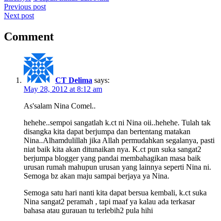
Post
Previous post
Next post
navigation
Comment
CT Delima
says:
May 28, 2012 at 8:12 am
As'salam Nina Comel..
hehehe..sempoi sangatlah k.ct ni Nina oii..hehehe. Tulah tak
disangka kita dapat berjumpa dan bertentang matakan
Nina..Alhamdulillah jika Allah permudahkan segalanya, pasti
niat baik kita akan ditunaikan nya. K.ct pun suka sangat2
berjumpa blogger yang pandai membahagikan masa baik
urusan rumah mahupun urusan yang lainnya seperti Nina ni.
Semoga bz akan maju sampai berjaya ya Nina.
Semoga satu hari nanti kita dapat bersua kembali, k.ct suka
Nina sangat2 peramah , tapi maaf ya kalau ada terkasar
bahasa atau gurauan tu terlebih2 pula hihi