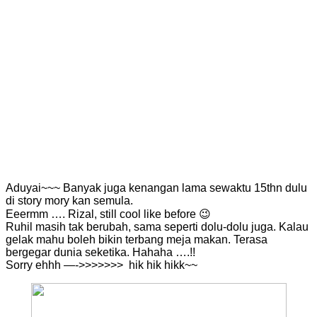
Aduyai~~~ Banyak juga kenangan lama sewaktu 15thn dulu
di story mory kan semula.
Eeermm …. Rizal, still cool like before 😉
Ruhil masih tak berubah, sama seperti dolu-dolu juga. Kalau
gelak mahu boleh bikin terbang meja makan. Terasa
bergegar dunia seketika. Hahaha ….!!
Sorry ehhh —->>>>>>>
hik hik hikk~~