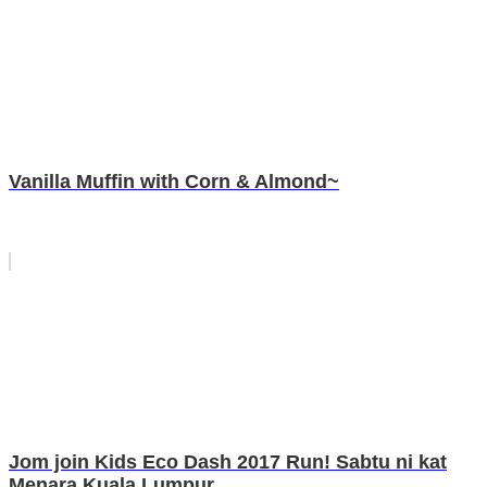
Vanilla Muffin with Corn & Almond~
Jom join Kids Eco Dash 2017 Run! Sabtu ni kat
Menara Kuala Lumpur