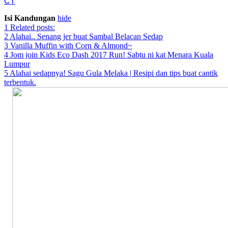
CT
Isi Kandungan
hide
1
Related posts:
2
Alahai.. Senang jer buat Sambal Belacan Sedap
3
Vanilla Muffin with Corn & Almond~
4
Jom join Kids Eco Dash 2017 Run! Sabtu ni kat Menara Kuala
Lumpur
5
Alahai sedapnya! Sagu Gula Melaka | Resipi dan tips buat cantik
terbentuk.