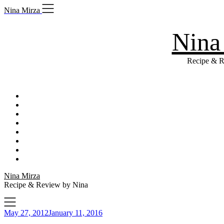
Skip
Nina Mirza
to
content
Nina
Recipe & R
Nina Mirza
Recipe & Review by Nina
May 27, 2012
January 11, 2016