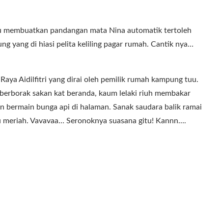
uu membuatkan pandangan mata Nina automatik tertoleh
yang di hiasi pelita keliling pagar rumah. Cantik nya…
aya Aidilfitri yang dirai oleh pemilik rumah kampung tuu.
erborak sakan kat beranda, kaum lelaki riuh membakar
an bermain bunga api di halaman. Sanak saudara balik ramai
u meriah. Vavavaa… Seronoknya suasana gitu! Kannn….