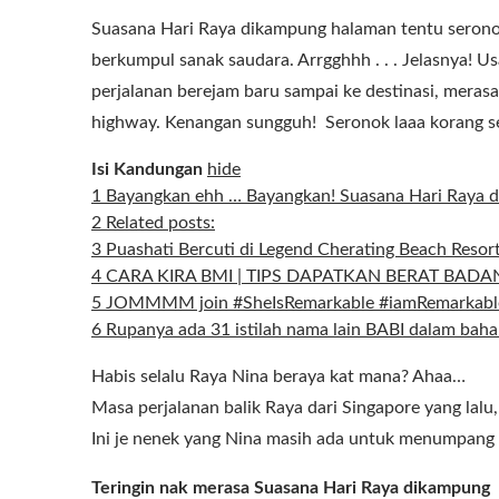
Suasana Hari Raya dikampung halaman tentu serono
berkumpul sanak saudara. Arrgghhh . . . Jelasnya! U
perjalanan berejam baru sampai ke destinasi, meras
highway. Kenangan sungguh! Seronok laaa korang 
Isi Kandungan
hide
1
Bayangkan ehh … Bayangkan! Suasana Hari Raya 
2
Related posts:
3
Puashati Bercuti di Legend Cherating Beach Reso
4
CARA KIRA BMI | TIPS DAPATKAN BERAT BADA
5
JOMMMM join #SheIsRemarkable #iamRemarkable 
6
Rupanya ada 31 istilah nama lain BABI dalam bah
Habis selalu Raya Nina beraya kat mana? Ahaa…
Masa perjalanan balik Raya dari Singapore yang lalu
Ini je nenek yang Nina masih ada untuk menumpang 
Teringin nak merasa Suasana Hari Raya dikampung