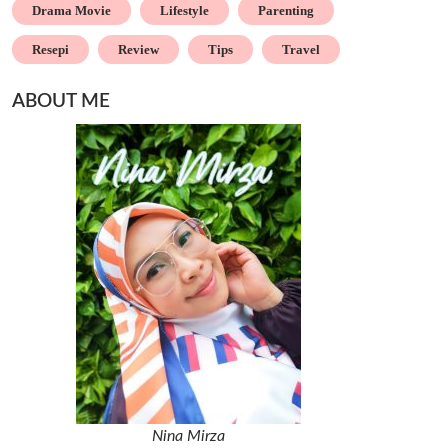
Drama Movie
Lifestyle
Parenting
Resepi
Review
Tips
Travel
ABOUT ME
Nina Mirza