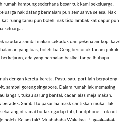
h rumah kampung sederhana besar tuk kami sekeluarga.
m keluarga nak datang bermalam pun semuanya selesa. Nak
ai kat ruang tamu pun boleh, nak tido lambak kat dapur pun
a keluarga.
nak saudara sambil makan cekodok dan pekena air kopi kaw!
halaman yang luas, boleh laa Geng bercucuk tanam pokok
 berkejaran, ada yang bermaian basikal tanpa ibubapa
uh dengan kereta-kereta. Pastu satu port lain bergotong-
it, sambal goreng singapore. Dalam rumah lak memasing
au langsir, tukau sarung bantal, cadar, alas meja makan.
 beradek. Sambil tu pakai laa mask cantikkan muka. Tak
 sekarang ni ramai budak ngadap tab, handphone – ok not
a je boleh. Kejam tak? Muahahaha Wakakaa…!!
gelak jahat