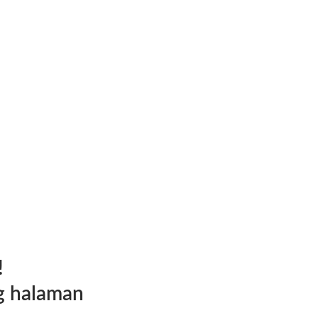
!
g halaman