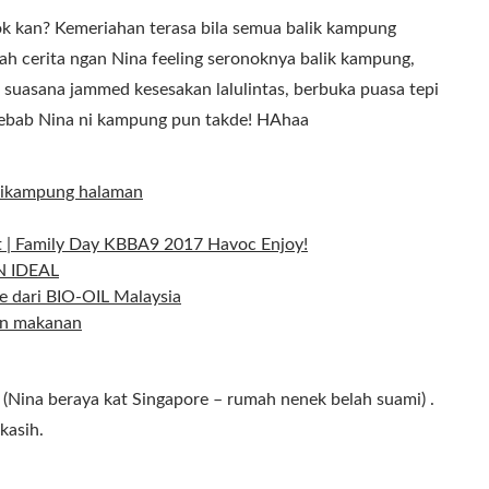
k kan? Kemeriahan terasa bila semua balik kampung
sah cerita ngan Nina feeling seronoknya balik kampung,
a suasana jammed kesesakan lalulintas, berbuka puasa tepi
sebab Nina ni kampung pun takde! HAhaa
dikampung halaman
rt | Family Day KBBA9 2017 Havoc Enjoy!
N IDEAL
dari BIO-OIL Malaysia
an makanan
, (Nina beraya kat Singapore – rumah nenek belah suami) .
kasih.