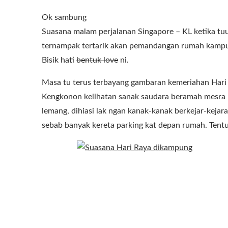
Ok sambung
Suasana malam perjalanan Singapore – KL ketika t
ternampak tertarik akan pemandangan rumah kampung 
Bisik hati
bentuk love
ni.
Masa tu terus terbayang gambaran kemeriahan Hari R
Kengkonon kelihatan sanak saudara beramah mesra b
lemang, dihiasi lak ngan kanak-kanak berkejar-kejar
sebab banyak kereta parking kat depan rumah. Tent