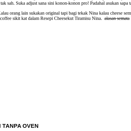
 tak sah. Suka adjust sana sini konon-konon pro! Padahal asukan sapa t
u orang lain sukakan original tapi bagi tekak Nina kalau cheese sema
 coffee sikit kat dalam Resepi Cheesekut Tiramisu Nina.
alasan semata
H TANPA OVEN