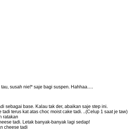
 tau, susah nie!* saje bagi suspen. Hahhaa….
i sebagai base. Kalau tak der, abaikan saje step ini.
tadi terus kat atas choc moist cake tadi. ..(Celup 1 saat je taw)
n ratakan
cheese tadi. Letak banyak-banyak lagi sedap!
n cheese tadi