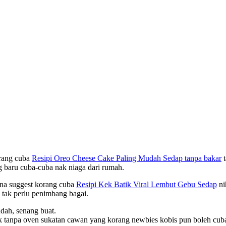
orang cuba
Resipi Oreo Cheese Cake Paling Mudah Sedap tanpa bakar
t
ng baru cuba-cuba nak niaga dari rumah.
ina suggest korang cuba
Resipi Kek Batik Viral Lembut Gebu Sedap
ni
 tak perlu penimbang bagai.
dah, senang buat.
k tanpa oven sukatan cawan yang korang newbies kobis pun boleh cuba