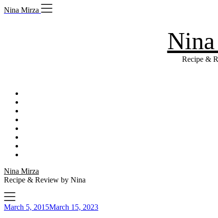
Skip
Nina Mirza
to
content
Nina
Recipe & R
Nina Mirza
Recipe & Review by Nina
March 5, 2015
March 15, 2023