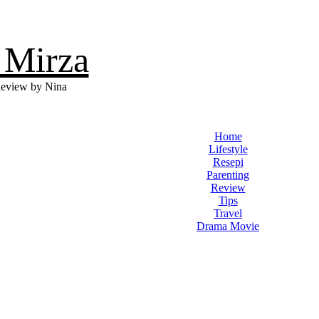
 Mirza
eview by Nina
Home
Lifestyle
Resepi
Parenting
Review
Tips
Travel
Drama Movie