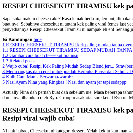
RESEPI CHEESEKUT TIRAMISU kek paling 
Sapa suka makan cheese cake? Rasa lemak berkrim, lembut, dimakan 
buat nya. Sebabnya cheesekut ni antara kek paling viral femes last ye
penyediannya Resepi Cheesekut Tiramisu ni nampak eh eh! Senang j
Isi Kandungan
hide
1
RESEPI CHEESEKUT TIRAMISU kek paling mudah tanpa oven. Re
1.1
RESEPI CHEESEKUT TIRAMISU SEDAP MUDAH TANPA O
1.2
Gambar cara buat cheesekut tiramisu
1.3
Related posts:
2
Wajib cuba! Resipi Kek Paling Mudah Sedap Blend jerr... Strawber
3
Menu ringkas dan cepat untuk juadah Berbuka Puasa dan Sahur :
4
Kuih Cara Manis Berwarna-warni~
5
Nasi Ayam Nina yang Ringkas ! Nasi dan ayam jer tapi sedappp
Actually Nina dah pernah buat dah sebelum nie. Masa beberapa tah
dan ianya ilhamkan oleh Ryo. Group masak otai sure kenal Ryo ni. M
RESEPI CHEESEKUT TIRAMISU kek pali
Resipi viral wajib cuba!
Ni nak habaq, Cheesekut ni kategori dessert. Yelah kek tu kan mani