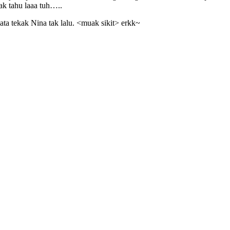
ak tahu laaa tuh…..
ta tekak Nina tak lalu. <muak sikit> erkk~