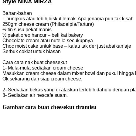
Style NINA MIRZA
Bahan-bahan
1 bungkus atau lebih biskut lemak. Apa jenama pun tak kisah
250gm cheese cream (Philadelpia/Tartura)
½ tin susu pekat manis
½ paket oreo hancur – beli kat bakery
Chocolate cream atau nutella secukupnya
Choc moist cake untuk base – kalau tak der just abaikan aje
Serbuk coklat untuk hiasan
Cara cara nak buat cheesekut
1- Mula-mula sediakan cream cheese
Masukkan cream cheese dalam mixer bowl dan pukul hingga k
Ok sekarang dah siap cream cheese.
2- Sediakan bekas yang di alaskan terlebih dahulu dengan pla
3- Sediakan air nescafe suam.
Gambar cara buat cheesekut tiramisu