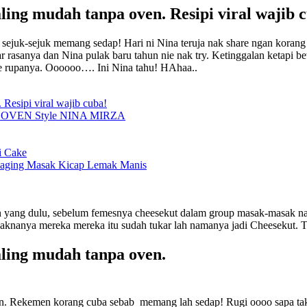
mudah tanpa oven. Resipi viral wajib c
sejuk-sejuk memang sedap! Hari ni Nina teruja nak share ngan korang
ar rasanya dan Nina pulak baru tahun nie nak try. Ketinggalan ketapi be
e rupanya. Oooooo…. Ini Nina tahu! HAhaa..
sipi viral wajib cuba!
VEN Style NINA MIRZA
i Cake
 Daging Masak Kicap Lemak Manis
un yang dulu, sebelum femesnya cheesekut dalam group masak-masak n
aknanya mereka mereka itu sudah tukar lah namanya jadi Cheesekut. Tak
ng mudah tanpa oven.
san. Rekemen korang cuba sebab memang lah sedap! Rugi oooo sapa tak