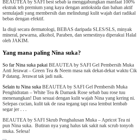
BEAUTEA by SAFI best sebab ia menggabungkan manfaat 100%
ekstrak teh premium yang kaya dengan antioksida dan bahan aktif
semulajadi yang membersih dan melindungi kulit wajah dari r
adikal
bebas dengan efektif.
Ia diuji secara dermatologi, BEBAS daripada SLES/SLS, minyak
mineral, pewarna, alkohol, Paraben, dan semestinya diperakui Halal
oleh JAKIM.
Yang mana paling Nina suka?
So far Nina suka pakai
BEAUTEA by SAFI Gel Pembersih Muka
Anti Jerawat – Green Tea & Neem masa nak dekat-dekat waktu Cik
P datang. Jerawat tak jadi naik.
Selain tu Nina suka
BEAUTEA by SAFI Gel Pembersih Muka
Penghidratan – White Tea & Damask Rose sebab bau rose tuu
menenangkan! Dan sesuai dengan kulit wajah Nina yang kering ni.
Selepas cucian, kulit tak de rasa tegang tapi rasa lembut lembab
segar jer . . .
BEAUTEA by SAFI Skrub Penghalusan Muka – Apricot Tea ni
pun Nina suka. Butiran nya yang halus tak sakit nak scrub tonyoh
muka. Selesa!