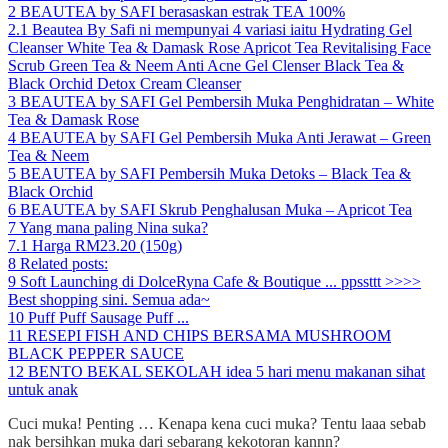
2
BEAUTEA by SAFI berasaskan estrak TEA 100%
2.1
Beautea By Safi ni mempunyai 4 variasi iaitu Hydrating Gel
Cleanser White Tea & Damask Rose Apricot Tea Revitalising Face
Scrub Green Tea & Neem Anti Acne Gel Clenser Black Tea &
Black Orchid Detox Cream Cleanser
3
BEAUTEA by SAFI Gel Pembersih Muka Penghidratan – White
Tea & Damask Rose
4
BEAUTEA by SAFI Gel Pembersih Muka Anti Jerawat – Green
Tea & Neem
5
BEAUTEA by SAFI Pembersih Muka Detoks – Black Tea &
Black Orchid
6
BEAUTEA by SAFI Skrub Penghalusan Muka – Apricot Tea
7
Yang mana paling Nina suka?
7.1
Harga RM23.20 (150g)
8
Related posts:
9
Soft Launching di DolceRyna Cafe & Boutique ... ppssttt >>>>
Best shopping sini. Semua ada~
10
Puff Puff Sausage Puff ...
11
RESEPI FISH AND CHIPS BERSAMA MUSHROOM
BLACK PEPPER SAUCE
12
BENTO BEKAL SEKOLAH idea 5 hari menu makanan sihat
untuk anak
Cuci muka! Penting … Kenapa kena cuci muka? Tentu laaa sebab
nak bersihkan muka dari sebarang kekotoran kannn?