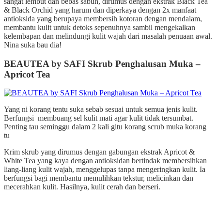
sangat lembut dan bebas sabun, dirumus dengan ekstrak Black Tea
& Black Orchid yang harum dan diperkaya dengan 2x manfaat
antioksida yang berupaya membersih kotoran dengan mendalam,
membantu kulit untuk
detoks sepenuhnya sambil mengekalkan
kelembapan dan melindungi kulit wajah dari masalah penuaan awal.
Nina suka bau dia!
BEAUTEA by SAFI Skrub Penghalusan Muka –
Apricot Tea
Yang ni korang tentu suka sebab sesuai untuk semua jenis kulit.
Berfungsi membuang sel kulit mati agar kulit tidak tersumbat.
Penting tau seminggu dalam 2 kali gitu korang scrub muka korang
tu
Krim skrub yang dirumus dengan gabungan ekstrak Apricot &
White Tea yang kaya dengan antioksidan bertindak membersihkan
liang-liang kulit wajah, menggelupas tanpa mengeringkan kulit. Ia
berfungsi bagi membantu memulihkan tekstur, melicinkan dan
mecerahkan kulit. Hasilnya, kulit cerah dan berseri.