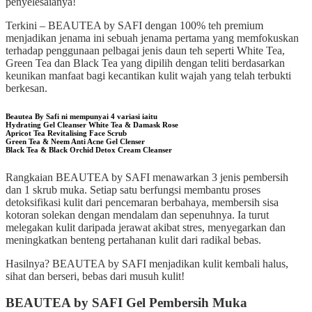
penyelesaianya!
Terkini – BEAUTEA by SAFI dengan 100% teh premium
menjadikan jenama ini sebuah jenama pertama yang memfokuskan
terhadap penggunaan pelbagai jenis daun teh seperti White Tea,
Green Tea dan Black Tea yang dipilih dengan teliti berdasarkan
keunikan manfaat bagi kecantikan kulit wajah yang telah terbukti
berkesan.
Beautea By Safi ni mempunyai 4 variasi iaitu
Hydrating Gel Cleanser White Tea & Damask Rose
Apricot Tea Revitalising Face Scrub
Green Tea & Neem Anti Acne Gel Clenser
Black Tea & Black Orchid Detox Cream Cleanser
Rangkaian BEAUTEA by SAFI menawarkan 3 jenis pembersih
dan 1 skrub muka. Setiap satu berfungsi membantu proses
detoksifikasi kulit dari pencemaran berbahaya, membersih sisa
kotoran solekan dengan mendalam dan sepenuhnya. Ia turut
melegakan kulit daripada jerawat akibat stres, menyegarkan dan
meningkatkan benteng pertahanan kulit dari radikal bebas.
Hasilnya? BEAUTEA by SAFI menjadikan kulit kembali halus,
sihat dan berseri, bebas dari musuh kulit!
BEAUTEA by SAFI Gel Pembersih Muka