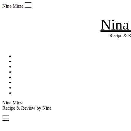
Skip
Nina Mirza
to
content
Nina
Recipe & R
Nina Mirza
Recipe & Review by Nina