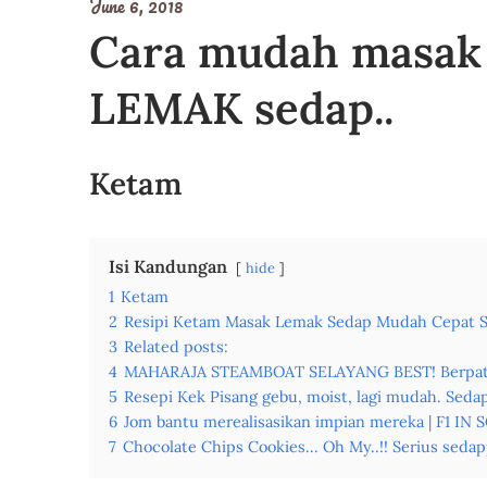
June 6, 2018
Cara mudah masa
LEMAK sedap..
Ketam
Isi Kandungan
hide
1
Ketam
2
Resipi Ketam Masak Lemak Sedap Mudah Cepat 
3
Related posts:
4
MAHARAJA STEAMBOAT SELAYANG BEST! Berpatu
5
Resepi Kek Pisang gebu, moist, lagi mudah. Sedap 
6
Jom bantu merealisasikan impian mereka | F1 
7
Chocolate Chips Cookies... Oh My..!! Serius sedap