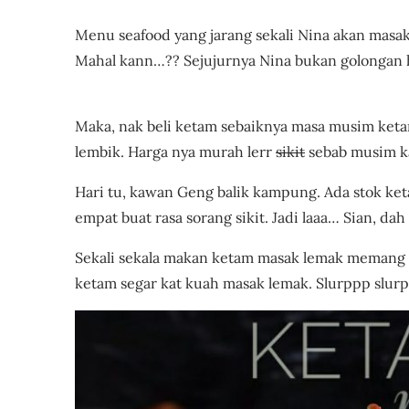
Menu seafood yang jarang sekali Nina akan masak
Mahal kann…?? Sejujurnya Nina bukan golongan 
Lemak Sedap Mudah Cepat Senang
Maka, nak beli ketam sebaiknya masa musim ketam,
lembik. Harga nya murah lerr
sikit
sebab musim k
Hari tu, kawan Geng balik kampung. Ada stok keta
empat buat rasa sorang sikit. Jadi laaa… Sian, da
Sekali sekala makan ketam masak lemak memang s
ketam segar kat kuah masak lemak. Slurppp slur