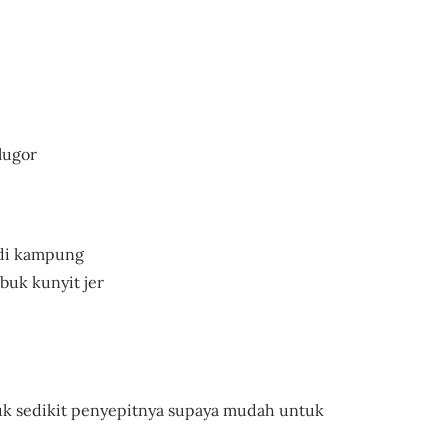
elugor
padi kampung
rbuk kunyit jer
tuk sedikit penyepitnya supaya mudah untuk