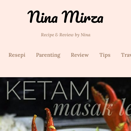
Nina Mirza
Recipe & Review by Nina
Resepi
Parenting
Review
Tips
Tra