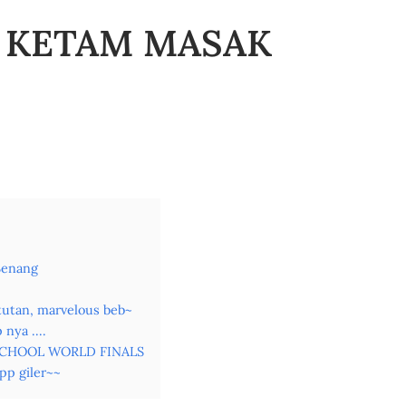
k KETAM MASAK
Senang
tan, marvelous beb~
nya ....
IN SCHOOL WORLD FINALS
pp giler~~