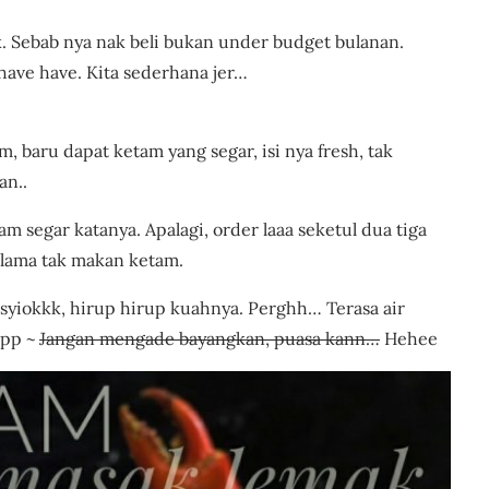
. Sebab nya nak beli bukan under budget bulanan.
have have. Kita sederhana jer…
Resipi Ketam Masak
 baru dapat ketam yang segar, isi nya fresh, tak
an..
m segar katanya. Apalagi, order laaa seketul dua tiga
h lama tak makan ketam.
yiokkk, hirup hirup kuahnya. Perghh… Terasa air
ppp ~
Jangan mengade bayangkan, puasa kann…
Hehee