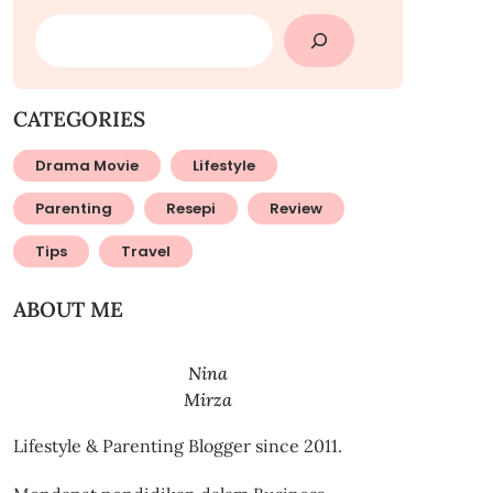
SEARCH
CATEGORIES
Drama Movie
Lifestyle
Parenting
Resepi
Review
Tips
Travel
ABOUT ME
Nina
Mirza
Lifestyle & Parenting Blogger since 2011.