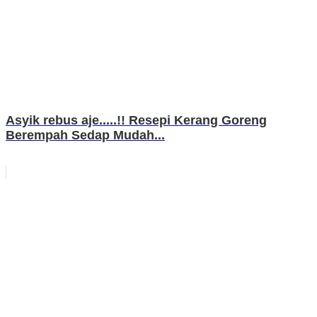
Asyik rebus aje.....!! Resepi Kerang Goreng
Berempah Sedap Mudah...