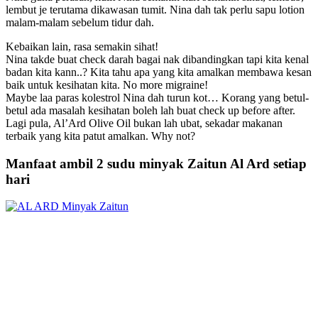
lembut je terutama dikawasan tumit. Nina dah tak perlu sapu lotion
malam-malam sebelum tidur dah.
Kebaikan lain, rasa semakin sihat!
Nina takde buat check darah bagai nak dibandingkan tapi kita kenal
badan kita kann..? Kita tahu apa yang kita amalkan membawa kesan
baik untuk kesihatan kita. No more migraine!
Maybe laa paras kolestrol Nina dah turun kot… Korang yang betul-
betul ada masalah kesihatan boleh lah buat check up before after.
Lagi pula, Al’Ard Olive Oil bukan lah ubat, sekadar makanan
terbaik yang kita patut amalkan. Why not?
Manfaat ambil 2 sudu minyak Zaitun Al Ard setiap
hari