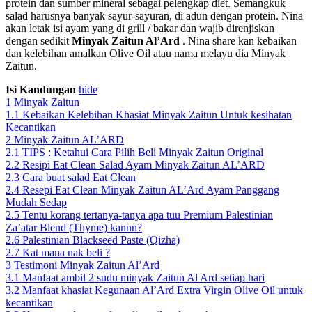
protein dan sumber mineral sebagai pelengkap diet. Semangkuk
salad harusnya banyak sayur-sayuran, di adun dengan protein. Nina
akan letak isi ayam yang di grill / bakar dan wajib direnjiskan
dengan sedikit
Minyak Zaitun Al’Ard
. Nina share kan kebaikan
dan kelebihan amalkan Olive Oil atau nama melayu dia Minyak
Zaitun.
Isi Kandungan
hide
1
Minyak Zaitun
1.1
Kebaikan Kelebihan Khasiat Minyak Zaitun Untuk kesihatan
Kecantikan
2
Minyak Zaitun AL’ARD
2.1
TIPS : Ketahui Cara Pilih Beli Minyak Zaitun Original
2.2
Resipi Eat Clean Salad Ayam Minyak Zaitun AL’ARD
2.3
Cara buat salad Eat Clean
2.4
Resepi Eat Clean Minyak Zaitun AL’Ard Ayam Panggang
Mudah Sedap
2.5
Tentu korang tertanya-tanya apa tuu Premium Palestinian
Za’atar Blend (Thyme) kannn?
2.6
Palestinian Blackseed Paste (Qizha)
2.7
Kat mana nak beli ?
3
Testimoni Minyak Zaitun Al’Ard
3.1
Manfaat ambil 2 sudu minyak Zaitun Al Ard setiap hari
3.2
Manfaat khasiat Kegunaan Al’Ard Extra Virgin Olive Oil untuk
kecantikan