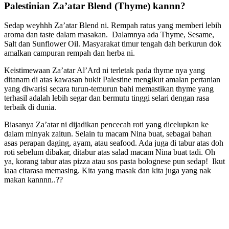
Palestinian Za’atar Blend (Thyme) kannn?
Sedap weyhhh Za’atar Blend ni. Rempah ratus yang memberi lebih
aroma dan taste dalam masakan. Dalamnya ada Thyme, Sesame,
Salt dan Sunflower Oil. Masyarakat timur tengah dah berkurun dok
amalkan campuran rempah dan herba ni.
Keistimewaan Za’atar Al’Ard ni terletak pada thyme nya yang
ditanam di atas kawasan bukit Palestine mengikut amalan pertanian
yang diwarisi secara turun-temurun bahi memastikan thyme yang
terhasil adalah lebih segar dan bermutu tinggi selari dengan rasa
terbaik di dunia.
Biasanya Za’atar ni dijadikan pencecah roti yang dicelupkan ke
dalam minyak zaitun. Selain tu macam Nina buat, sebagai bahan
asas perapan daging, ayam, atau seafood. Ada juga di tabur atas doh
roti sebelum dibakar, ditabur atas salad macam Nina buat tadi. Oh
ya, korang tabur atas pizza atau sos pasta bolognese pun sedap! Ikut
laaa citarasa memasing. Kita yang masak dan kita juga yang nak
makan kannnn..??