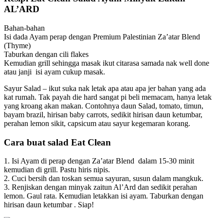
AL’ARD
Bahan-bahan
Isi dada Ayam perap dengan Premium Palestinian Za’atar Blend
(Thyme)
Taburkan dengan cili flakes
Kemudian grill sehingga masak ikut citarasa samada nak well done
atau janji isi ayam cukup masak.
Sayur Salad – ikut suka nak letak apa atau apa jer bahan yang ada
kat rumah. Tak payah die hard sangat pi beli memacam, hanya letak
yang kroang akan makan. Contohnya daun Salad, tomato, timun,
bayam brazil, hirisan baby carrots, sedikit hirisan daun ketumbar,
perahan lemon sikit, capsicum atau sayur kegemaran korang.
Cara buat salad Eat Clean
1. Isi Ayam di perap dengan Za’atar Blend dalam 15-30 minit
kemudian di grill. Pastu hiris nipis.
2. Cuci bersih dan toskan semua sayuran, susun dalam mangkuk.
3. Renjiskan dengan minyak zaitun Al’Ard dan sedikit perahan
lemon. Gaul rata. Kemudian letakkan isi ayam. Taburkan dengan
hirisan daun ketumbar . Siap!