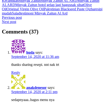
Kecantikan
Minyak Zaitun
Minyak Zaitun AL ARD
Minyak Zaitun
ALARD
Minyak Zaitun botol gelap lagi bagus
nak sihat
Olive
Oil
Original Virgin Olive Oil
Palestinian Blackseed Paste Qizha
resipi
mudah
Salad
testimoni Minyak Zaitun Al Ard
Post
Previous post
Next post
navigation
Comments (37)
huda
says:
September 14, 2020 at 11:36 am
thanks sharing resepi. nnt nak trt
Reply
anakdenesor
says:
September 14, 2020 at 2:11 pm
sedapnyaaa..bagus menu nya