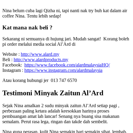
Nina belum cuba lagi Qizha ni, tapi nanti nak try buh kat dalam air
coffee Nina. Tentu lebih sedap!
Kat mana nak beli ?
Sekarang ni semuanya di hujung jari. Mudah sangat! Korang boleh
pi order melalui media social Al’Ard di
Website :
http://www.alard.my
Beli :
http://www.alardproducts.my
Facebook:
https://www.facebook.com/alardmalaysiaHQ/
Instagram :
https://www.instagram.com/alardmalaysia
Atau korang hubungi jer 013 747 6570
Testimoni Minyak Zaitun Al’Ard
Sejak Nina amalkan 2 sudu minyak zaitun Al’Ard setiap pagi ,
perbezaan paling ketara adalah keesokkan harinya proses
pembuangan amat lah lancar! Senang nya buang sisa makanan
semalam. Perut rasa lega, ringan dan takde dah sembelit.
Nina guna perasan, kulit Nina semakin hari semakin sihat, lembab,