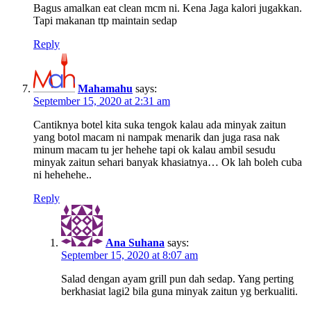
Bagus amalkan eat clean mcm ni. Kena Jaga kalori jugakkan.
Tapi makanan ttp maintain sedap
Reply
Mahamahu
says:
September 15, 2020 at 2:31 am
Cantiknya botel kita suka tengok kalau ada minyak zaitun
yang botol macam ni nampak menarik dan juga rasa nak
minum macam tu jer hehehe tapi ok kalau ambil sesudu
minyak zaitun sehari banyak khasiatnya… Ok lah boleh cuba
ni hehehehe..
Reply
Ana Suhana
says:
September 15, 2020 at 8:07 am
Salad dengan ayam grill pun dah sedap. Yang perting
berkhasiat lagi2 bila guna minyak zaitun yg berkualiti.