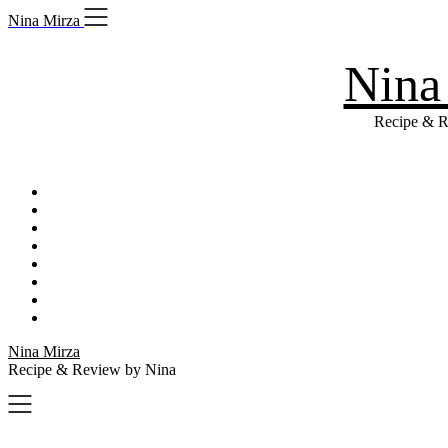
Skip
Nina Mirza
to
content
Nina
Recipe & R
Nina Mirza
Recipe & Review by Nina