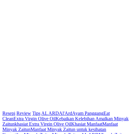
Resepi
Review
Tips
AL ARD
Al'Ard
Ayam Panggang
Eat
Clean
Extra Virgin Olive Oil
Kebaikan Kelebihan Amalkan Minyak
Zaitun
khasiat Extra Virgin Olive Oil
Khasiat Manfaat
Manfaat
Minyak Zaitun
Manfaat Minyak Zaitun untuk kesihatan