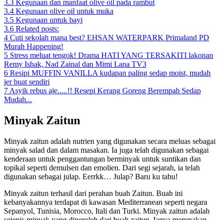
3.3
Kegunaan dan manfaat olive oil pada rambut
3.4
Kegunaan olive oil untuk muka
3.5
Kegunaan untuk bayi
3.6
Related posts:
4
Cuti sekolah mana best? EHSAN WATERPARK Primaland PD
Murah Happening!
5
Stress meluat tengok! Drama HATI YANG TERSAKITI lakonan
Remy Ishak, Nad Zainal dan Mimi Lana TV3
6
Resipi MUFFIN VANILLA kudapan paling sedap moist, mudah
jer buat sendiri
7
Asyik rebus aje.....!! Resepi Kerang Goreng Berempah Sedap
Mudah...
Minyak Zaitun
Minyak zaitun adalah nutrien yang digunakan secara meluas sebagai
minyak salad dan dalam masakan. Ia juga telah digunakan sebagai
kenderaan untuk penggantungan berminyak untuk suntikan dan
topikal seperti demulsen dan emolien. Dari segi sejarah, ia telah
digunakan sebagai julap. Eerrkk… Julap? Baru ku tahu!
Minyak zaitun terhasil dari perahan buah Zaitun. Buah ini
kebanyakannya terdapat di kawasan Mediterranean seperti negara
Sepanyol, Tunisia, Morocco, Itali dan Turki. Minyak zaitun adalah
sejenis minyak yang diperoleh dari buah zaitun. Ianya merupakan