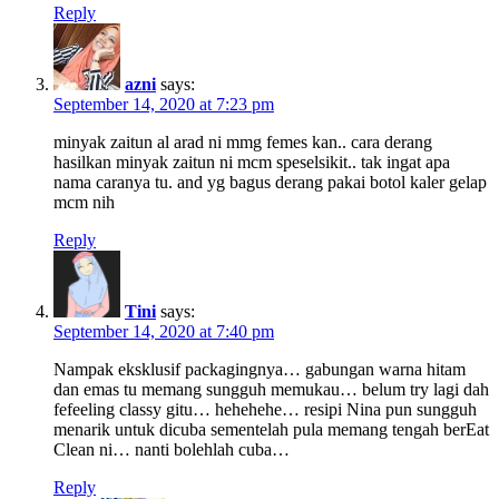
Reply
azni
says:
September 14, 2020 at 7:23 pm
minyak zaitun al arad ni mmg femes kan.. cara derang
hasilkan minyak zaitun ni mcm speselsikit.. tak ingat apa
nama caranya tu. and yg bagus derang pakai botol kaler gelap
mcm nih
Reply
Tini
says:
September 14, 2020 at 7:40 pm
Nampak eksklusif packagingnya… gabungan warna hitam
dan emas tu memang sungguh memukau… belum try lagi dah
fefeeling classy gitu… hehehehe… resipi Nina pun sungguh
menarik untuk dicuba sementelah pula memang tengah berEat
Clean ni… nanti bolehlah cuba…
Reply