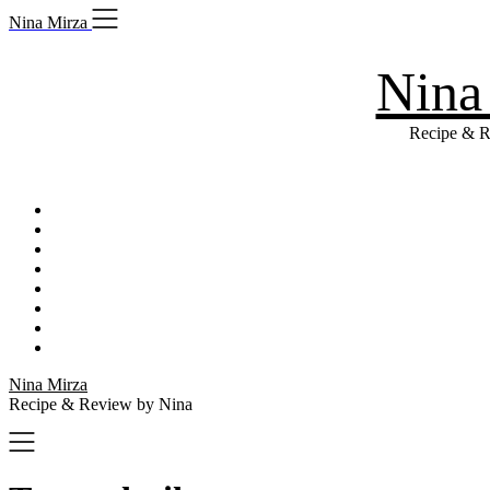
Skip
Nina Mirza
to
content
Nina
Recipe & R
Nina Mirza
Recipe & Review by Nina