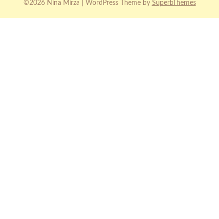
©2026 Nina Mirza
| WordPress Theme by
SuperbThemes