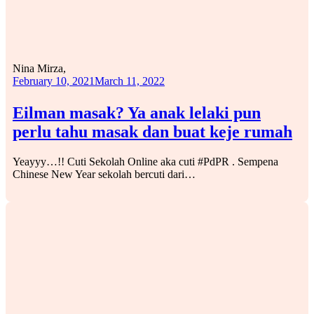
Nina Mirza,
February 10, 2021
March 11, 2022
Eilman masak? Ya anak lelaki pun
perlu tahu masak dan buat keje rumah
Yeayyy…!! Cuti Sekolah Online aka cuti #PdPR . Sempena
Chinese New Year sekolah bercuti dari…