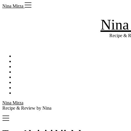
Skip
Nina Mirza
to
content
Nina
Recipe & R
Nina Mirza
Recipe & Review by Nina