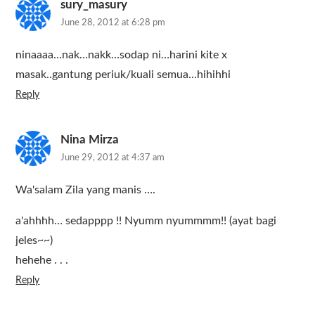
sury_masury
June 28, 2012 at 6:28 pm
ninaaaa…nak…nakk…sodap ni…harini kite x
masak..gantung periuk/kuali semua…hihihhi
Reply
Nina Mirza
June 29, 2012 at 4:37 am
Wa'salam Zila yang manis ….
a'ahhhh… sedapppp !! Nyumm nyummmm!! (ayat bagi
jeles~~)
hehehe . . .
Reply