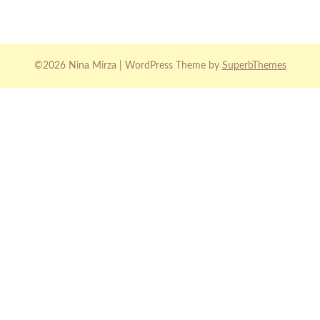
©2026 Nina Mirza
| WordPress Theme by
SuperbThemes