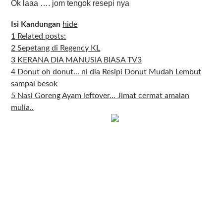
Ok laaa …. jom tengok resepi nya
Isi Kandungan
hide
1
Related posts:
2
Sepetang di Regency KL
3
KERANA DIA MANUSIA BIASA TV3
4
Donut oh donut... ni dia Resipi Donut Mudah Lembut
sampai besok
5
Nasi Goreng Ayam leftover... Jimat cermat amalan
mulia..