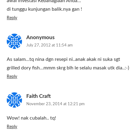
awal investasi Kebahagiaan Anda…
di tunggu kunjungan balik.nya gan !
Reply
Anonymous
July 27, 2012 at 11:54 am
As salam…tq nina dgn resepi ni..anak akak ni suka sgt
grilled dory fish…mmm skrg blh le selalu masak utk dia..:-)
Reply
Faith Craft
November 23, 2014 at 12:21 pm
Wow! nak cubalah.. tq!
Reply