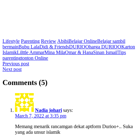
Lifestyle
Parenting
Review
Abibi
Belajar Online
Belajar sambil
bermain
Bubu Lala
Didi & Friends
DURIOO
harga DURIOO
Karton
Islamik
Lilttle Ammar
Mina Mila
Omar & Hana
Sinan Ismail
Tips
parenting
tonton Online
Post
Previous post
Next post
navigation
Comments (5)
Nadia johari
says:
March 7, 2022 at 3:35 pm
Memang menarik rancamgan dekat aptform Durioo+.. Suka
yang ada unsur islamik