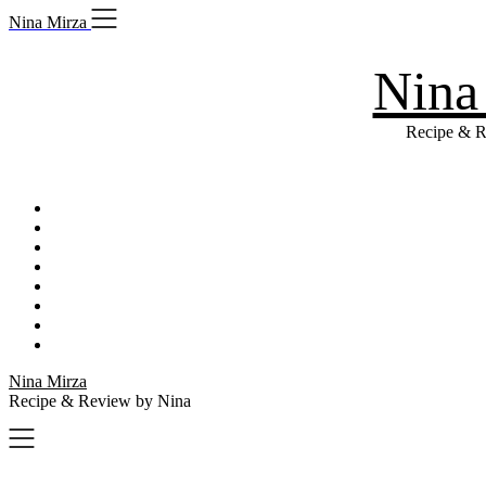
Skip
Nina Mirza
to
content
Nina
Recipe & R
Nina Mirza
Recipe & Review by Nina