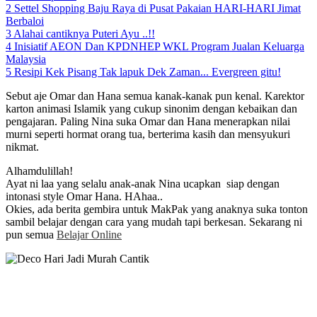
2
Settel Shopping Baju Raya di Pusat Pakaian HARI-HARI Jimat
Berbaloi
3
Alahai cantiknya Puteri Ayu ..!!
4
Inisiatif AEON Dan KPDNHEP WKL Program Jualan Keluarga
Malaysia
5
Resipi Kek Pisang Tak lapuk Dek Zaman... Evergreen gitu!
Sebut aje Omar dan Hana semua kanak-kanak pun kenal. Karektor
karton animasi Islamik yang cukup sinonim dengan kebaikan dan
pengajaran. Paling Nina suka Omar dan Hana menerapkan nilai
murni seperti hormat orang tua, berterima kasih dan mensyukuri
nikmat.
Alhamdulillah!
Ayat ni laa yang selalu anak-anak Nina ucapkan siap dengan
intonasi style Omar Hana. HAhaa..
Okies, ada berita gembira untuk MakPak yang anaknya suka tonton
sambil belajar dengan cara yang mudah tapi berkesan. Sekarang ni
pun semua
Belajar Online