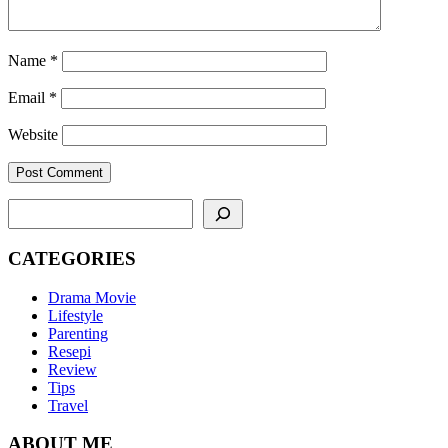
Name
*
Email
*
Website
SEARCH
CATEGORIES
Drama Movie
Lifestyle
Parenting
Resepi
Review
Tips
Travel
ABOUT ME