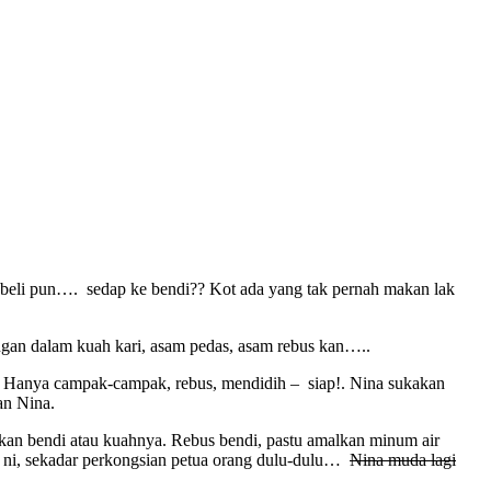
 beli pun…. sedap ke bendi?? Kot ada yang tak pernah makan lak
gan dalam kuah kari, asam pedas, asam rebus kan…..
 Hanya campak-campak, rebus, mendidih – siap!. Nina sukakan
an Nina.
kan bendi atau kuahnya. Rebus bendi, pastu amalkan minum air
b ni, sekadar perkongsian petua orang dulu-dulu…
Nina muda lagi