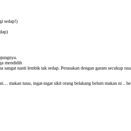
gi sedap!)
edap)
ujungnya.
ga mendidih
a sangat nanti lembik tak sedap. Perasakan dengan garam secukup rasa
… makan tuuu, ingat-ingat sikit orang belakang belum makan ni .. hehe