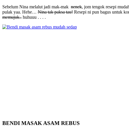
Sebelum Nina melalut jadi mak-mak
nenek
, jom tengok resepi mudah
pulak yaa. Hehe…
Nina tak paksa tau!
Resepi ni pun bagus untuk kor
memujuk..
huhuuu . . . .
BENDI MASAK ASAM REBUS