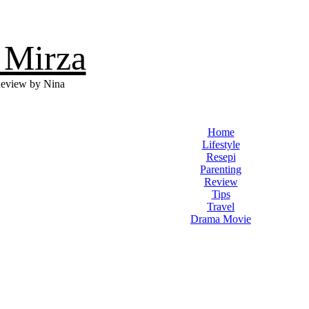
 Mirza
eview by Nina
Home
Lifestyle
Resepi
Parenting
Review
Tips
Travel
Drama Movie