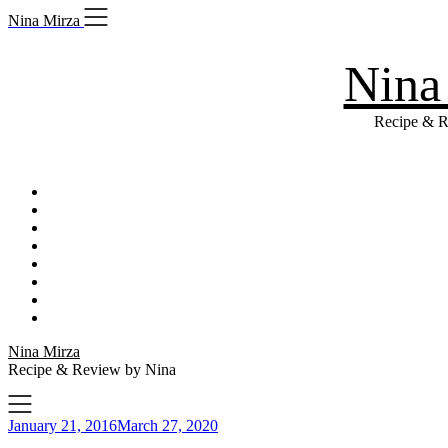
Skip
Nina Mirza
to
content
Nina
Recipe & R
Nina Mirza
Recipe & Review by Nina
January 21, 2016
March 27, 2020