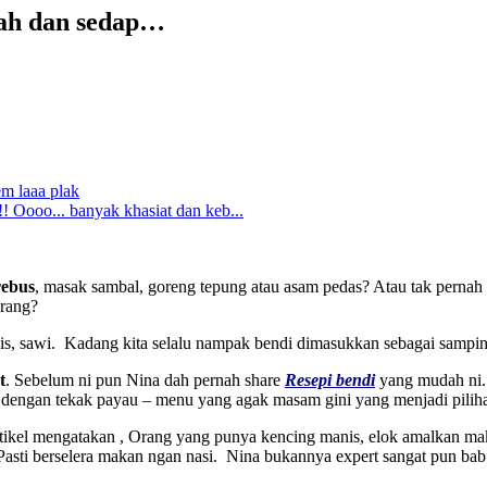
dah dan sedap…
m laaa plak
!! Oooo... banyak khasiat dan keb...
rebus
, masak sambal, goreng tepung atau asam pedas? Atau tak pernah
orang?
Bendi Asam Rebus Sedap
is, sawi. Kadang kita selalu nampak bendi dimasukkan sebagai sampin
t
. Sebelum ni pun Nina dah pernah share
Resepi bendi
yang mudah ni.
 dengan tekak payau – menu yang agak masam gini yang menjadi pilih
rtikel mengatakan , Orang yang punya kencing manis, elok amalkan ma
asti berselera makan ngan nasi. Nina bukannya expert sangat pun ba