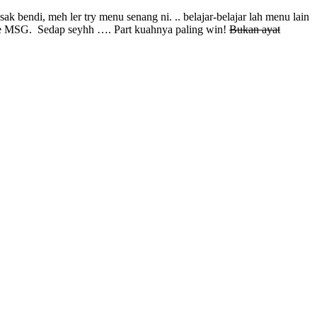
ak bendi, meh ler try menu senang ni. .. belajar-belajar lah menu lain
ak de MSG. Sedap seyhh …. Part kuahnya paling win!
Bukan ayat