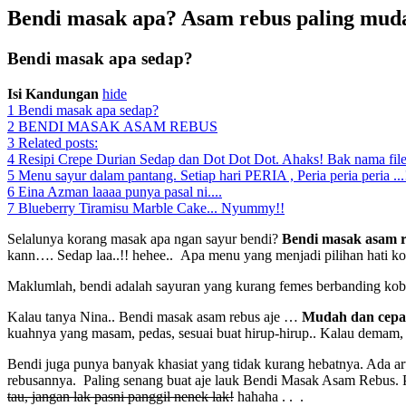
Bendi masak apa? Asam rebus paling mu
Bendi masak apa sedap?
Isi Kandungan
hide
1
Bendi masak apa sedap?
2
BENDI MASAK ASAM REBUS
3
Related posts:
4
Resipi Crepe Durian Sedap dan Dot Dot Dot. Ahaks! Bak nama file
5
Menu sayur dalam pantang. Setiap hari PERIA , Peria peria peria ...
6
Eina Azman laaaa punya pasal ni....
7
Blueberry Tiramisu Marble Cake... Nyummy!!
Selalunya korang masak apa ngan sayur bendi?
Bendi masak asam 
kann…. Sedap laa..!! hehee.. Apa menu yang menjadi pilihan hati k
Maklumlah, bendi adalah sayuran yang kurang femes berbanding kob
Kalau tanya Nina.. Bendi masak asam rebus aje …
Mudah dan cepa
kuahnya yang masam, pedas, sesuai buat hirup-hirup.. Kalau demam,
Bendi juga punya banyak khasiat yang tidak kurang hebatnya. Ada a
rebusannya. Paling senang buat aje lauk Bendi Masak Asam Rebus. P
tau, jangan lak pasni panggil nenek lak!
hahaha . . .