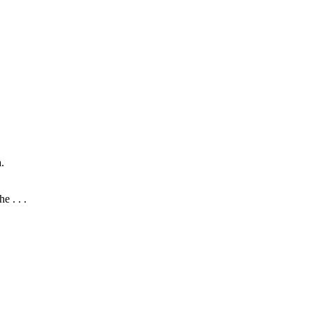
.
 . . .