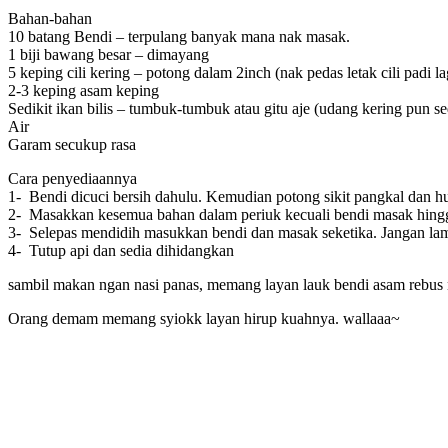
Bahan-bahan
10 batang Bendi – terpulang banyak mana nak masak.
1 biji bawang besar – dimayang
5 keping cili kering – potong dalam 2inch (nak pedas letak cili padi la
2-3 keping asam keping
Sedikit ikan bilis – tumbuk-tumbuk atau gitu aje (udang kering pun s
Air
Garam secukup rasa
Cara penyediaannya
1- Bendi dicuci bersih dahulu. Kemudian potong sikit pangkal dan h
2- Masakkan kesemua bahan dalam periuk kecuali bendi masak hing
3- Selepas mendidih masukkan bendi dan masak seketika. Jangan lam
4- Tutup api dan sedia dihidangkan
sambil makan ngan nasi panas, memang layan lauk bendi asam rebus ni
Orang demam memang syiokk layan hirup kuahnya. wallaaa~