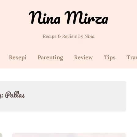
Nina Mirza
Recipe & Review by Nina
Resepi
Parenting
Review
Tips
Tra
g:
Pallas