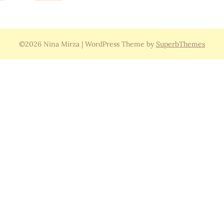
©2026 Nina Mirza
| WordPress Theme by
SuperbThemes