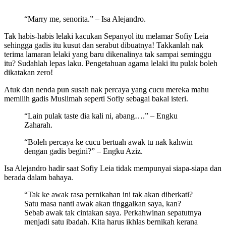
“Marry me, senorita.” – Isa Alejandro.
Tak habis-habis lelaki kacukan Sepanyol itu melamar Sofiy Leia
sehingga gadis itu kusut dan serabut dibuatnya! Takkanlah nak
terima lamaran lelaki yang baru dikenalinya tak sampai seminggu
itu? Sudahlah lepas laku. Pengetahuan agama lelaki itu pulak boleh
dikatakan zero!
Atuk dan nenda pun susah nak percaya yang cucu mereka mahu
memilih gadis Muslimah seperti Sofiy sebagai bakal isteri.
“Lain pulak taste dia kali ni, abang….” – Engku
Zaharah.
“Boleh percaya ke cucu bertuah awak tu nak kahwin
dengan gadis begini?” – Engku Aziz.
Isa Alejandro hadir saat Sofiy Leia tidak mempunyai siapa-siapa dan
berada dalam bahaya.
“Tak ke awak rasa pernikahan ini tak akan diberkati?
Satu masa nanti awak akan tinggalkan saya, kan?
Sebab awak tak cintakan saya. Perkahwinan sepatutnya
menjadi satu ibadah. Kita harus ikhlas bernikah kerana