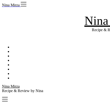
Skip
Nina Mirza
to
content
Nina
Recipe & R
Nina Mirza
Recipe & Review by Nina