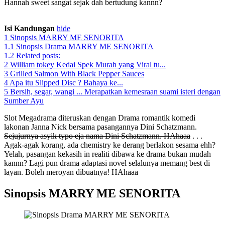
Hannah sweet sangat sejak dah bertudung kannn?
Sinopsis Drama
MARRY ME SENORITA
Isi Kandungan
hide
1
Sinopsis MARRY ME SENORITA
1.1
Sinopsis Drama MARRY ME SENORITA
1.2
Related posts:
2
William tokey Kedai Spek Murah yang Viral tu...
3
Grilled Salmon With Black Pepper Sauces
4
Apa itu Slipped Disc ? Bahaya ke...
5
Bersih, segar, wangi ... Merapatkan kemesraan suami isteri dengan
Sumber Ayu
Slot Megadrama diteruskan dengan Drama romantik komedi
lakonan Janna Nick bersama pasangannya Dini Schatzmann.
Sejujurnya asyik typo eja nama Dini Schatzmann. HAhaaa
. . .
Agak-agak korang, ada chemistry ke derang berlakon sesama ehh?
Yelah, pasangan kekasih in realiti dibawa ke drama bukan mudah
kannn? Lagi pun drama adaptasi novel selalunya memang best di
layan. Boleh meroyan dibuatnya! HAhaaa
Sinopsis MARRY ME SENORITA