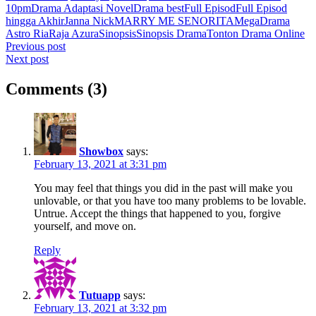
10pm
Drama Adaptasi Novel
Drama best
Full Episod
Full Episod
hingga Akhir
Janna Nick
MARRY ME SENORITA
MegaDrama
Astro Ria
Raja Azura
Sinopsis
Sinopsis Drama
Tonton Drama Online
Post
Previous post
Next post
navigation
Comments (3)
Showbox
says:
February 13, 2021 at 3:31 pm
You may feel that things you did in the past will make you
unlovable, or that you have too many problems to be lovable.
Untrue. Accept the things that happened to you, forgive
yourself, and move on.
Reply
Tutuapp
says:
February 13, 2021 at 3:32 pm