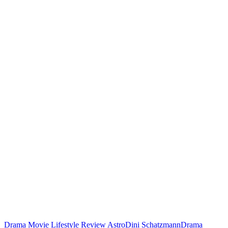
Drama Movie
Lifestyle
Review
Astro
Dini Schatzmann
Drama