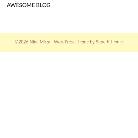
AWESOME BLOG
©2026 Nina Mirza
| WordPress Theme by
SuperbThemes