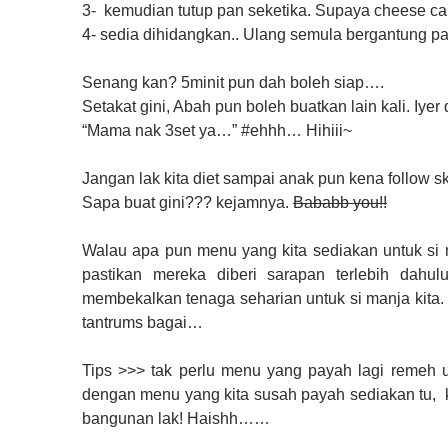
3- kemudian tutup pan seketika. Supaya cheese cair
4- sedia dihidangkan.. Ulang semula bergantung pad
Senang kan? 5minit pun dah boleh siap….
Setakat gini, Abah pun boleh buatkan lain kali. Iye
“Mama nak 3set ya…” #ehhh… Hihiii~
Jangan lak kita diet sampai anak pun kena follow 
Sapa buat gini???
kejamnya.
Bababb you!!
Walau apa pun menu yang kita sediakan untuk si m
pastikan mereka diberi sarapan terlebih dahu
membekalkan tenaga seharian untuk si manja kita.
tantrums bagai…
Tips >>> tak perlu menu yang payah lagi remeh u
dengan menu yang kita susah payah sediakan tu, ki
bangunan lak! Haishh……