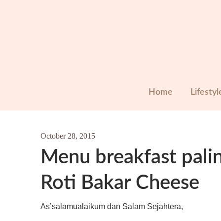
Skip
to
content
Home
Lifestyl
October 28, 2015
Menu breakfast pali
Roti Bakar Cheese
As’salamualaikum dan Salam Sejahtera,