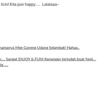
s licin! Kita pun happy…. Lalalaaa~
ni namanya Mee Goreng Udang Selambak! Hahaa..
.... Sangat ENJOY & FUN! Kenangan terindah buat fami...
 ....