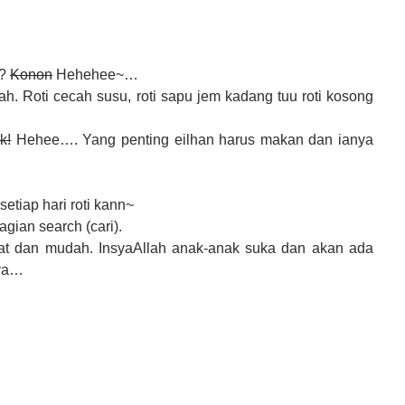
??
Konon
Hehehee~…
h. Roti cecah susu, roti sapu jem kadang tuu roti kosong
k!
Hehee…. Yang penting eilhan harus makan dan ianya
setiap hari roti kann~
gian search (cari).
pat dan mudah. InsyaAllah anak-anak suka dan akan ada
 ya…